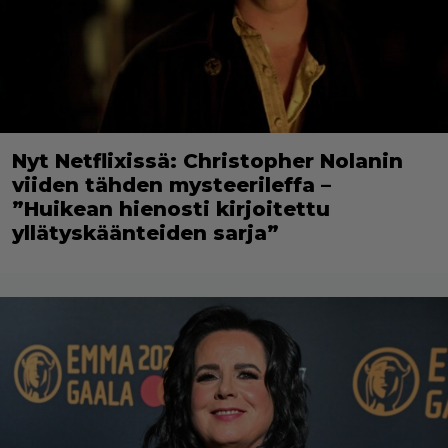
Nyt Netflixissä: Christopher Nolanin
viiden tähden mysteerileffa –
”Huikean hienosti kirjoitettu
yllätyskäänteiden sarja”