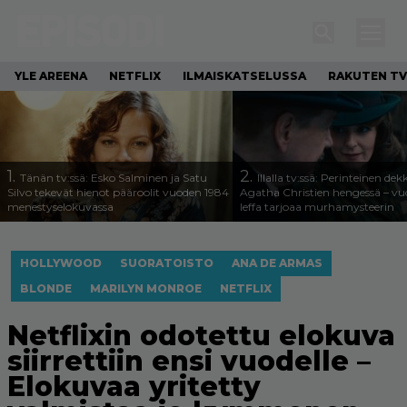
YLE AREENA
NETFLIX
ILMAISKATSELUSSA
RAKUTEN TV
1.
2.
Tänän tv:ssä: Esko Salminen ja Satu
Illalla tv:ssä: Perinteinen dek
Silvo tekevät hienot pääroolit vuoden 1984
Agatha Christien hengessä – v
menestyselokuvassa
leffa tarjoaa murhamysteerin
HOLLYWOOD
SUORATOISTO
ANA DE ARMAS
BLONDE
MARILYN MONROE
NETFLIX
Netflixin odotettu elokuva
siirrettiin ensi vuodelle –
Elokuvaa yritetty