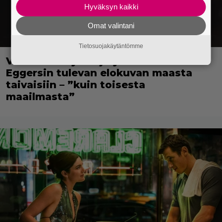
Hyväksyn kaikki
Omat valintani
Tietosuojakäytäntömme
Veteraaninäyttelijä ylisti Robert
Eggersin tulevan elokuvan maasta
taivaisiin – ”kuin toisesta
maailmasta”