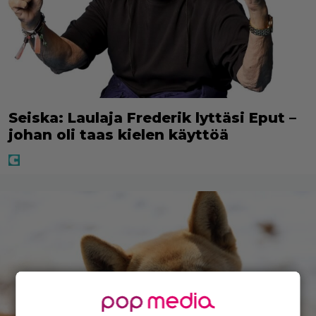
Seiska: Laulaja Frederik lyttäsi Eput –
johan oli taas kielen käyttöä