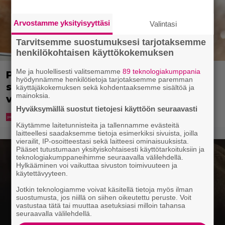
Arvostamme yksityisyyttäsi
Valintasi
Tarvitsemme suostumuksesi tarjotaksemme
henkilökohtaisen käyttökokemuksen
Me ja huolellisesti valitsemamme
89 teknologiakumppania
Pohjois-Korea neuvoo kansalaisiaan
hyödynnämme henkilötietoja tarjotaksemme paremman
selviämään helteistä syömällä
käyttäjäkokemuksen sekä kohdentaaksemme sisältöä ja
mainoksia.
viilentävää koiraa
Hyväksymällä suostut tietojesi käyttöön seuraavasti
Käytämme laitetunnisteita ja tallennamme evästeitä
laitteellesi saadaksemme tietoja esimerkiksi sivuista, joilla
vierailit, IP-osoitteestasi sekä laitteesi ominaisuuksista.
Pääset tutustumaan yksityiskohtaisesti käyttötarkoituksiin ja
teknologiakumppaneihimme seuraavalla välilehdellä.
Hylkääminen voi vaikuttaa sivuston toimivuuteen ja
käytettävyyteen.
Jotkin teknologiamme voivat käsitellä tietoja myös ilman
suostumusta, jos niillä on siihen oikeutettu peruste. Voit
vastustaa tätä tai muuttaa asetuksiasi milloin tahansa
seuraavalla välilehdellä.