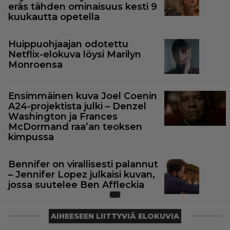
eräs tähden ominaisuus kesti 9
kuukautta opetella
Huippuohjaajan odotettu
Netflix-elokuva löysi Marilyn
Monroensa
Ensimmäinen kuva Joel Coenin
A24-projektista julki – Denzel
Washington ja Frances
McDormand raa’an teoksen
kimpussa
Bennifer on virallisesti palannut
– Jennifer Lopez julkaisi kuvan,
jossa suutelee Ben Affleckia
AIHEESEEN LIITTYVIÄ ELOKUVIA