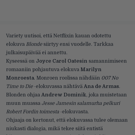
Variety
uutisoi, että Netflixin kauan odotettu
elokuva
Blonde
siirtyy ensi vuodelle. Tarkkaa
julkaisupäivää ei annettu.
Kyseessä on
Joyce Carol Oatesin
samannimiseen
romaaniin pohjautuva elokuva
Marilyn
Monroesta
. Monroen roolissa nähdään
007 No
Time to Die
-elokuvassa nähtävä
Ana de Armas
.
Blonden ohjaa
Andrew Dominik
, joka muistetaan
muun muassa
Jesse Jamesin salamurha pelkuri
Robert Fordin toimesta
-elokuvasta.
Ohjaaja on kertonut, että elokuvassa tulee olemaan
niukasti dialogia, mikä tekee siitä entistä