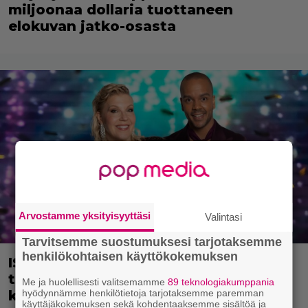
miljoonaa dollaria tuottaneen
elokuvan jatko-osasta
Arvostamme yksityisyyttäsi
Valintasi
Tarvitsemme suostumuksesi tarjotaksemme
henkilökohtaisen käyttökokemuksen
IS: Mysteerivideolla esiintynyt Tanssii
tähtien kanssa -juontaja tuli
Me ja huolellisesti valitsemamme
89 teknologiakumppania
hyödynnämme henkilötietoja tarjotaksemme paremman
kasvoillaan julki
käyttäjäkokemuksen sekä kohdentaaksemme sisältöä ja