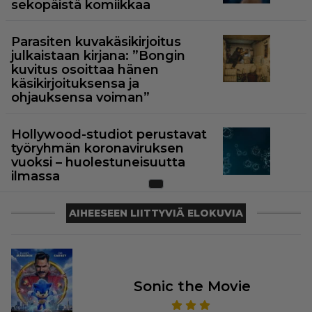
sekopäistä komiikkaa
Parasiten kuvakäsikirjoitus
julkaistaan kirjana: ”Bongin
kuvitus osoittaa hänen
käsikirjoituksensa ja
ohjauksensa voiman”
Hollywood-studiot perustavat
työryhmän koronaviruksen
vuoksi – huolestuneisuutta
ilmassa
AIHEESEEN LIITTYVIÄ ELOKUVIA
Sonic the Movie