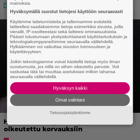
mainoksia.
Hyväksymällä suostut tietojesi käyttöön seuraavasti
Käytämme laitetunnisteita ja tallennamme evästeitä
laitteellesi saadaksemme tietoja esimerkiksi sivuista, joilla
vierailit, IP-osoitteestasi sekä laitteesi ominaisuuksista.
Pääset tutustumaan yksityiskohtaisesti käyttötarkoituksiin ja
teknologiakumppaneihimme seuraavalla välilehdellä.
Hylkääminen voi vaikuttaa sivuston toimivuuteen ja
käytettävyyteen.
Jotkin teknologiamme voivat käsitellä tietoja myös ilman
suostumusta, jos niillä on siihen oikeutettu peruste. Voit
vastustaa tätä tai muuttaa asetuksiasi milloin tahansa
seuraavalla välilehdellä.
Hyväksyn kaikki
Omat valintani
Tietosuojakäytäntömme
Huomio, Disney+-tilaaja: saatat olla
oikeutettu korvauksiin