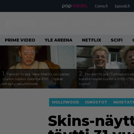
Como.fi
Episodi.fi
ETUSIVU
UUTISET
ELOKUVA
PRIME VIDEO
YLE AREENA
NETFLIX
SCIFI
1.
2.
Tänään tv:ssä: Vesa-Matti Loiri palasi
Tänään tv:ssä: Turhapuro-e
Uunon rooliin vuonna 1998 – Spede
karahti kiville vuonna 1993 – ”
vetäytyi sivummalle
Uuno!”
HOLLYWOOD
IGNOSTOT
MUISTATK
Skins-näytt