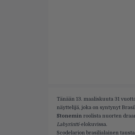
Tänään 13. maaliskuuta 31 vuott
näyttelijä, joka on syntynyt Bra
Stonemin
roolista nuorten dra
Labyrintti
-elokuvissa.
Scodelarion brasilialainen tausta