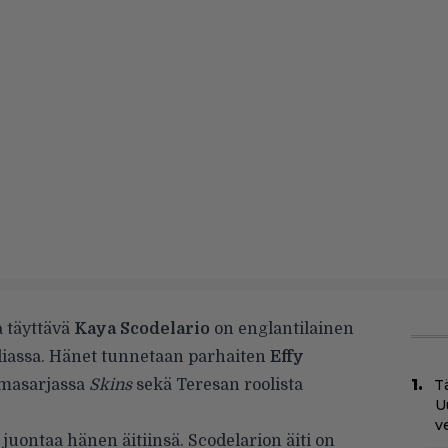
a täyttävä
Kaya Scodelario
on englantilainen
siliassa. Hänet tunnetaan parhaiten
Effy
amasarjassa
Skins
sekä Teresan roolista
Tä
U
v
 juontaa hänen äitiinsä. Scodelarion äiti on