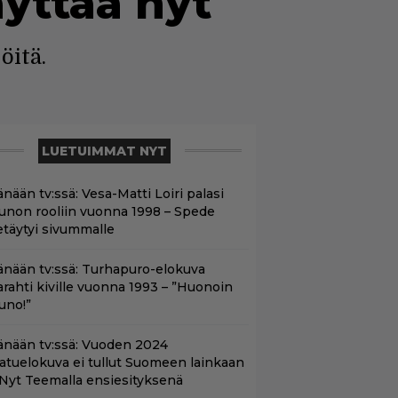
äyttää nyt
öitä.
LUETUIMMAT NYT
nään tv:ssä: Vesa-Matti Loiri palasi
unon rooliin vuonna 1998 – Spede
etäytyi sivummalle
änään tv:ssä: Turhapuro-elokuva
arahti kiville vuonna 1993 – ”Huonoin
uno!”
änään tv:ssä: Vuoden 2024
aatuelokuva ei tullut Suomeen lainkaan
 Nyt Teemalla ensiesityksenä