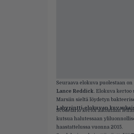
Seuraava elokuva puolestaan on s
Lance Reddick
. Elokuva kertoo 
Marsiin sieltä löydetyn bakteeri
Labyrintti-elokuvan kuvauksi
Scodelario kertoi aikoinaan leffa
kutsua halutessaan yliluonnollis
haastattelussa vuonna 2015.