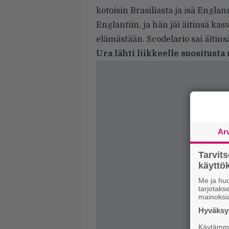
kotoisin Brasiliasta ja isä Engla
Englantiin, ja hän jäi äitinsä ka
elämästään. Scodelario sai äitin
Ura lähti liikkeelle suositusta
Ar
Tarvit
käytt
Me ja huo
tarjotak
mainoksi
Hyväksym
Käytämme 