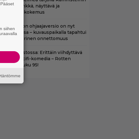
. Pääset
aneille – synkkä, näyttävä ja
e
atumainen kokemus
cifi-klassikon ohjaajaversio on nyt
n siihen
uoratoistossa – kuvauspaikalla tapahtui
uraavalla
auhea ja verinen onnettomuus
t suoratoistossa: Erittäin viihdyttävä
a kehuttu scifi-komedia – Rotten
omatoes -luku 95!
äytäntömme