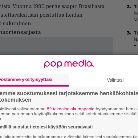
nnista. Vuonna 1990 perhe saapui Brasiliasta
T
k
svatettavaksi isän poistuttua heidän
U
sä sukunimen.
 nuortensarjasta
T
l
–
C
N
pu
vostamme yksityisyyttäsi
Valintasi
N
m
semme suostumuksesi tarjotaksemme henkilökohtai
ökokemuksen
N
lellisesti valitsemamme
89 teknologiakumppania
hyödynnämme henkilö
T
semme paremman käyttäjäkokemuksen sekä kohdentaaksemme sisältöä
B
a.
t
ällä suostut tietojesi käyttöön seuraavasti
laitetunnisteita ja tallennamme evästeitä laitteellesi saadaksemme tie
S