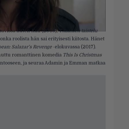
okuvissa kuten
Kuu
(2009),
Titaanien taistelu
jonka roolista hän sai erityisesti kiitosta. Hänet
bbean: Salazar’s Revenge
-elokuvassa (2017).
ehuttu romanttinen komedia
This Is Christmas
 Lontooseen, ja seuraa Adamin ja Emman matkaa