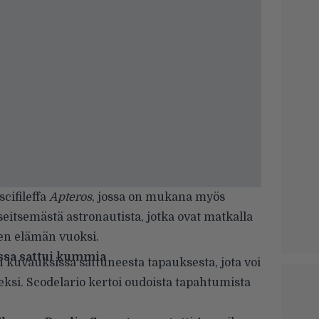
cifileffa
Apteros
, jossa on mukana myös
seitsemästä astronautista, jotka ovat matkalla
sen elämän vuoksi.
ssa sattui kummia
n kuvauksissa sattuneesta tapauksesta, jota voi
eksi. Scodelario kertoi oudoista tapahtumista