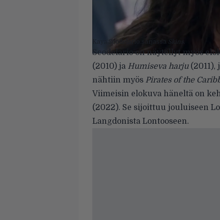
Kaya Scodelario sarjassa
Skins
.
Scodelario on näytellyt myös el
(2010) ja
Humiseva harju
(2011), 
nähtiin myös
Pirates of the Cari
Viimeisin elokuva häneltä on k
(2022). Se sijoittuu jouluiseen
Langdonista Lontooseen.