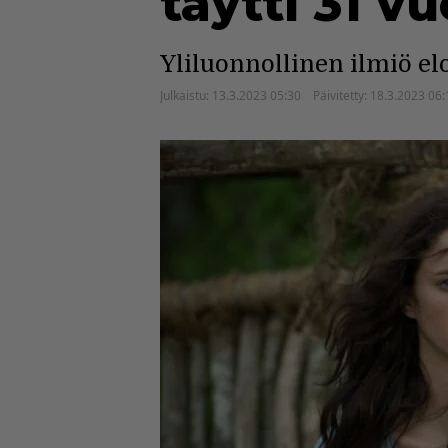
täytti 31 v
Yliluonnollinen ilmiö el
Julkaistu:
13.3.2023 05:30
Päivitetty:
18.3.2023 06: