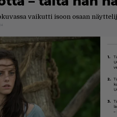
uotta – tältä hän n
okuvassa vaikutti isoon osaan näyttelij
14
Tä
U
v
T
k
U
T
l
–