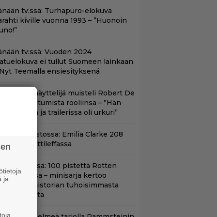
änään tv:ssä: Turhapuro-elokuva
arahti kiville vuonna 1993 – ”Huonoin
uno!”
änään tv:ssä: Vuoden 2024
aatuelokuva ei tullut Suomeen lainkaan
 Nyt Teemalla ensiesityksenä
ape Fear -näyttelijä muisteli Robert De
iron paneutumista rooliinsa – ”Hän
hui kielillä ja trailerissa oli urkuri”
yt suoratoistossa: Emilia Clarke 208
iljoonan hittileffassa
sen
yt Netflixissä: 100 pistettä Rotten
tietoja
omatoesissa – minisarja kertoo
 ja
ritannian historian tuhoisimmasta
errori-iskusta
toja
uoratoistohelmeä tarjolla Rammsteinin