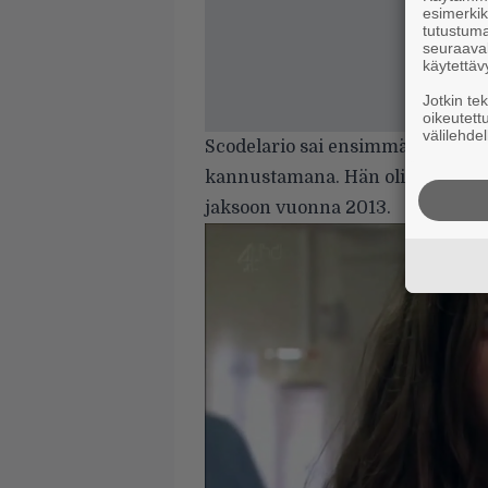
esimerkiks
tutustuma
seuraaval
käytettäv
Jotkin te
oikeutett
välilehdel
Scodelario sai ensimmäisen tv-r
kannustamana. Hän oli sarjan pää
jaksoon vuonna 2013.