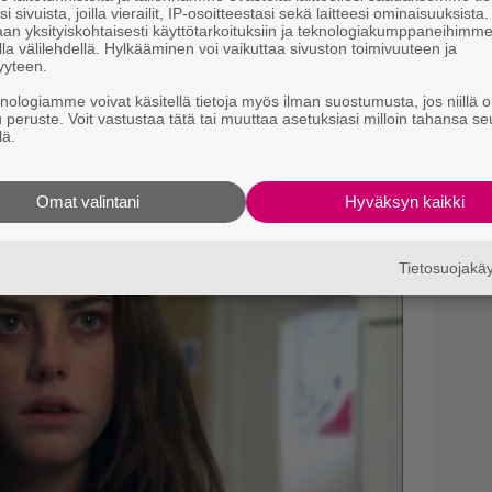
i sivuista, joilla vierailit, IP-osoitteestasi sekä laitteesi ominaisuuksista
f
an yksityiskohtaisesti käyttötarkoituksiin ja teknologiakumppaneihimm
s
la välilehdellä. Hylkääminen voi vaikuttaa sivuston toimivuuteen ja
yyteen.
S
knologiamme voivat käsitellä tietoja myös ilman suostumusta, jos niillä o
s
u peruste. Voit vastustaa tätä tai muuttaa asetuksiasi milloin tahansa se
k
lä.
oolinsa
Skins
-sarjasta draamaopettajansa
henkilö neljä kautta ja palasi vielä yhteen
Ny
Omat valintani
Hyväksyn kaikki
j
T
Tietosuojak