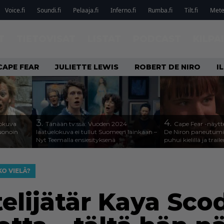
Voice.fi
Soundi.fi
Pelaaja.fi
Inferno.fi
Rumba.fi
Tilt.fi
Metel
T
TIETOVISAT
LISTAT
PODCAST
KILPA
CAPE FEAR
JULIETTE LEWIS
ROBERT DE NIRO
I
3.
4.
lokuva
Tänään tv:ssä: Vuoden 2024
Cape Fear -näytte
Huonoin
laatuelokuva ei tullut Suomeen lainkaan –
De Niron paneutumis
Nyt Teemalla ensiesityksenä
puhui kielillä ja traile
O VIELÄ?
elijätär Kaya Sco