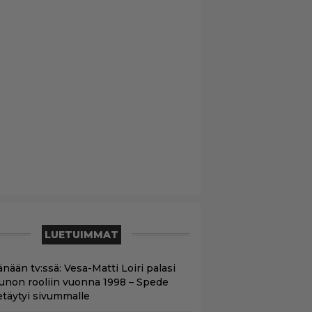
LUETUIMMAT
nään tv:ssä: Vesa-Matti Loiri palasi
unon rooliin vuonna 1998 – Spede
etäytyi sivummalle