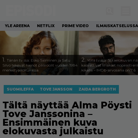
YLE AREENA
NETFLIX
PRIME VIDEO
ILMAISKATSELUSSA
1.
2.
Tänän tv:ssä: Esko Salminen ja Satu
Yöllä tv:ssä: Sotaelokuvan näy
Silvo tekevät hienot pääroolit vuoden 1984
kasvattivat lihakset nopeasti eri
menestyselokuvassa
kikalla – IMDb-arvosana on 7,6
SUOMILEFFA
TOVE JANSSON
ZAIDA BERGROTH
Tältä näyttää Alma Pöysti
Tove Janssonina –
Ensimmäinen kuva
elokuvasta julkaistu