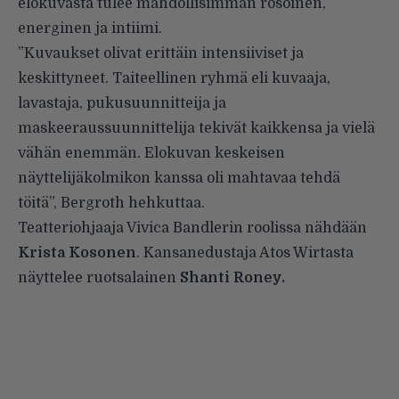
elokuvasta tulee mahdollisimman rosoinen,
energinen ja intiimi.
”Kuvaukset olivat erittäin intensiiviset ja
keskittyneet. Taiteellinen ryhmä eli kuvaaja,
lavastaja, pukusuunnitteija ja
maskeeraussuunnittelija tekivät kaikkensa ja vielä
vähän enemmän. Elokuvan keskeisen
näyttelijäkolmikon kanssa oli mahtavaa tehdä
töitä”, Bergroth hehkuttaa.
Teatteriohjaaja Vivica Bandlerin roolissa nähdään
Krista Kosonen
. Kansanedustaja Atos Wirtasta
näyttelee ruotsalainen
Shanti Roney.