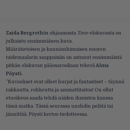
Zaida Bergrothin
ohjaamasta
Tove
-elokuvasta on
julkaistu ensimmäinen kuva.
Määrätietoisen ja kunnianhimoisen nuoren
taidemaalarin saappaisiin on astunut ensimmäistä
pitkän elokuvan pääosarooliaan tekevä
Alma
Pöysti.
”Kuvaukset ovat olleet hurjat ja fantastiset – täynnä
rakkautta, rohkeutta ja ammattitaitoa! On ollut
etuoikeus saada tehdä näiden ihmisten kanssa
tämä matka. Tässä seurassa unohdin pelätä tai
jännittää, Pöysti kertoo tiedotteessa.