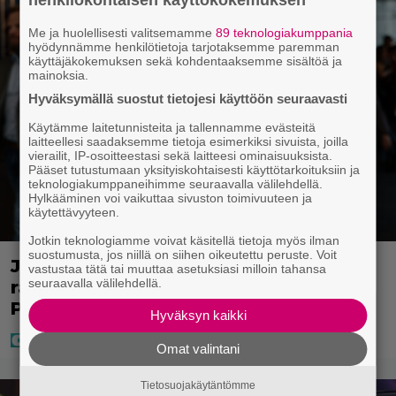
Me ja huolellisesti valitsemamme
89 teknologiakumppania
hyödynnämme henkilötietoja tarjotaksemme paremman
käyttäjäkokemuksen sekä kohdentaaksemme sisältöä ja
mainoksia.
Hyväksymällä suostut tietojesi käyttöön seuraavasti
Käytämme laitetunnisteita ja tallennamme evästeitä
laitteellesi saadaksemme tietoja esimerkiksi sivuista, joilla
vierailit, IP-osoitteestasi sekä laitteesi ominaisuuksista.
Pääset tutustumaan yksityiskohtaisesti käyttötarkoituksiin ja
teknologiakumppaneihimme seuraavalla välilehdellä.
Hylkääminen voi vaikuttaa sivuston toimivuuteen ja
käytettävyyteen.
Jotkin teknologiamme voivat käsitellä tietoja myös ilman
suostumusta, jos niillä on siihen oikeutettu peruste. Voit
Janne Katajan Krista-vaimon
vastustaa tätä tai muuttaa asetuksiasi milloin tahansa
seuraavalla välilehdellä.
raskausvatsa viimeisillään – pusut
Puuhaparkissa
Hyväksyn kaikki
Omat valintani
Tietosuojakäytäntömme