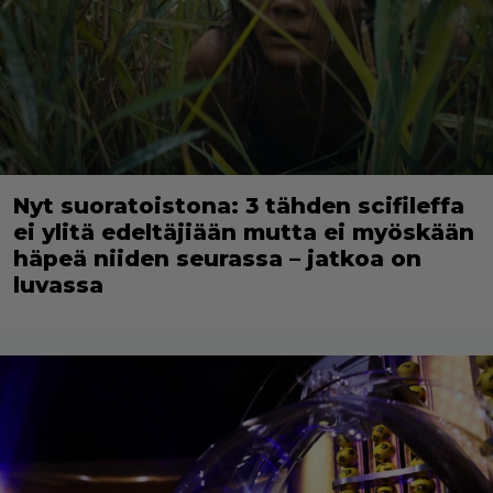
Nyt suoratoistona: 3 tähden scifileffa
ei ylitä edeltäjiään mutta ei myöskään
häpeä niiden seurassa – jatkoa on
luvassa