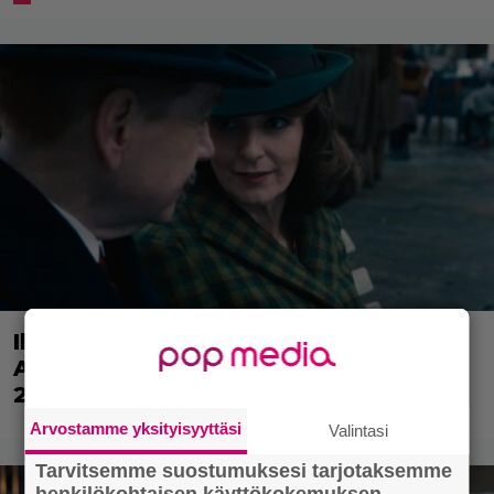
Illalla tv:ssä: Perinteinen dekkari
Agatha Christien hengessä – vuoden
2023 leffa tarjoaa murhamysteerin
Arvostamme yksityisyyttäsi
Valintasi
Tarvitsemme suostumuksesi tarjotaksemme
henkilökohtaisen käyttökokemuksen