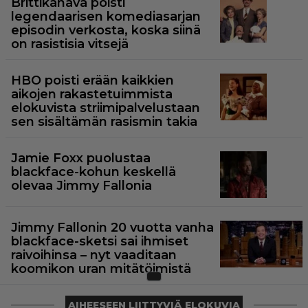
Brittikanava poisti
legendaarisen komediasarjan
episodin verkosta, koska siinä
on rasistisia vitsejä
HBO poisti erään kaikkien
aikojen rakastetuimmista
elokuvista striimipalvelustaan
sen sisältämän rasismin takia
Jamie Foxx puolustaa
blackface-kohun keskellä
olevaa Jimmy Fallonia
Jimmy Fallonin 20 vuotta vanha
blackface-sketsi sai ihmiset
raivoihinsa – nyt vaaditaan
koomikon uran mitätöimistä
AIHEESEEN LIITTYVIÄ ELOKUVIA