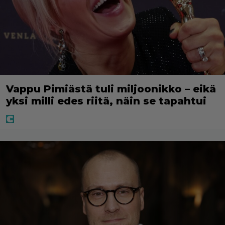
Vappu Pimiästä tuli miljoonikko – eikä
yksi milli edes riitä, näin se tapahtui