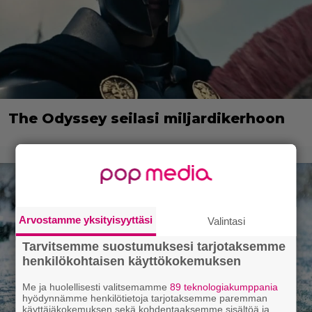
The Odyssey seilasi miljardikerhoon
Arvostamme yksityisyyttäsi
Valintasi
Tarvitsemme suostumuksesi tarjotaksemme
henkilökohtaisen käyttökokemuksen
Me ja huolellisesti valitsemamme
89 teknologiakumppania
hyödynnämme henkilötietoja tarjotaksemme paremman
käyttäjäkokemuksen sekä kohdentaaksemme sisältöä ja