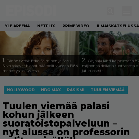
YLE AREENA
NETFLIX
PRIME VIDEO
ILMAISKATSELUSSA
1.
2.
Tänän tv:ssä: Esko Salminen ja Satu
Ohjaaja lähti kalppimaan 8
Silvo tekevät hienot pääroolit vuoden 1984
miljoonaa dollaria tuottaneen 
menestyselokuvassa
jatko-osasta
HOLLYWOOD
HBO MAX
RASISMI
TUULEN VIEMÄÄ
Tuulen viemää palasi
kohun jälkeen
suoratoistopalveluun –
nyt alussa on professorin