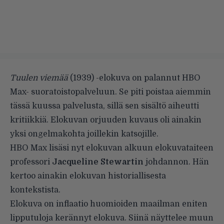
Tuulen viemää
(1939) -elokuva on palannut HBO
Max- suoratoistopalveluun. Se piti poistaa aiemmin
tässä kuussa palvelusta, sillä sen sisältö aiheutti
kritiikkiä. Elokuvan orjuuden kuvaus oli ainakin
yksi ongelmakohta joillekin katsojille.
HBO Max lisäsi nyt elokuvan alkuun elokuvataiteen
professori
Jacqueline Stewartin
johdannon. Hän
kertoo ainakin elokuvan historiallisesta
kontekstista.
Elokuva on inflaatio huomioiden maailman eniten
lipputuloja kerännyt elokuva. Siinä näyttelee muun