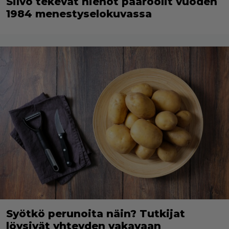
Silvo tekevät hienot pääroolit vuoden
1984 menestyselokuvassa
Syötkö perunoita näin? Tutkijat
löysivät yhteyden vakavaan