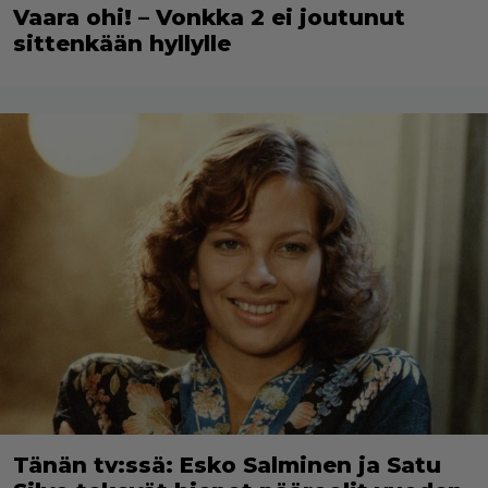
Vaara ohi! – Vonkka 2 ei joutunut
sittenkään hyllylle
Tänän tv:ssä: Esko Salminen ja Satu