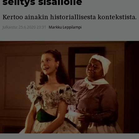
selitys sisällölle
Kertoo ainakin historiallisesta kontekstista.
Julkaistu:
25.6.2020 23:31
Markku Leppilampi