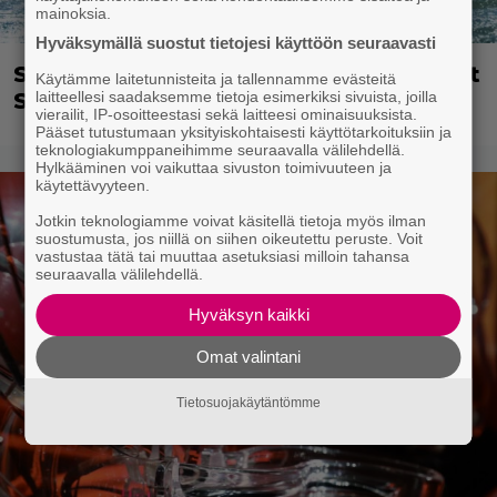
mainoksia.
Hyväksymällä suostut tietojesi käyttöön seuraavasti
Scream- ja One Piece -tähdet liittyivät
Käytämme laitetunnisteita ja tallennamme evästeitä
laitteellesi saadaksemme tietoja esimerkiksi sivuista, joilla
Sam Raimin alligaattorielokuvaan
vierailit, IP-osoitteestasi sekä laitteesi ominaisuuksista.
Pääset tutustumaan yksityiskohtaisesti käyttötarkoituksiin ja
teknologiakumppaneihimme seuraavalla välilehdellä.
Hylkääminen voi vaikuttaa sivuston toimivuuteen ja
käytettävyyteen.
Jotkin teknologiamme voivat käsitellä tietoja myös ilman
suostumusta, jos niillä on siihen oikeutettu peruste. Voit
vastustaa tätä tai muuttaa asetuksiasi milloin tahansa
seuraavalla välilehdellä.
Hyväksyn kaikki
Omat valintani
Tietosuojakäytäntömme