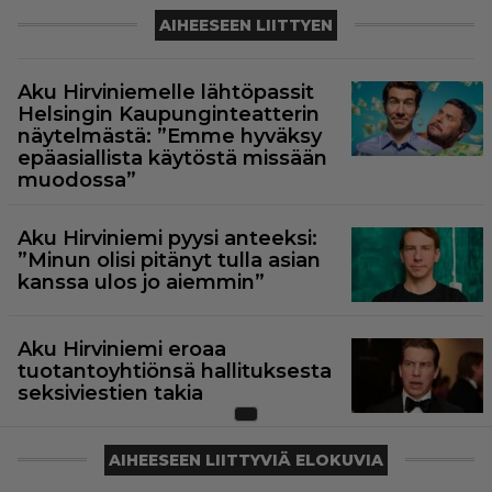
AIHEESEEN LIITTYEN
Aku Hirviniemelle lähtöpassit
Helsingin Kaupunginteatterin
näytelmästä: ”Emme hyväksy
epäasiallista käytöstä missään
muodossa”
Aku Hirviniemi pyysi anteeksi:
”Minun olisi pitänyt tulla asian
kanssa ulos jo aiemmin”
Aku Hirviniemi eroaa
tuotantoyhtiönsä hallituksesta
seksiviestien takia
AIHEESEEN LIITTYVIÄ ELOKUVIA