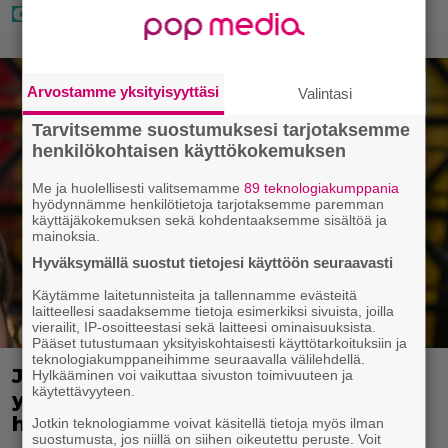
Arvostamme yksityisyyttäsi
Valintasi
Tarvitsemme suostumuksesi tarjotaksemme
henkilökohtaisen käyttökokemuksen
Me ja huolellisesti valitsemamme
89 teknologiakumppania
hyödynnämme henkilötietoja tarjotaksemme paremman
käyttäjäkokemuksen sekä kohdentaaksemme sisältöä ja
mainoksia.
Hyväksymällä suostut tietojesi käyttöön seuraavasti
Käytämme laitetunnisteita ja tallennamme evästeitä
laitteellesi saadaksemme tietoja esimerkiksi sivuista, joilla
vierailit, IP-osoitteestasi sekä laitteesi ominaisuuksista.
Pääset tutustumaan yksityiskohtaisesti käyttötarkoituksiin ja
teknologiakumppaneihimme seuraavalla välilehdellä.
Jani Sievinen kokosi lapsikatraansa
Hylkääminen voi vaikuttaa sivuston toimivuuteen ja
käytettävyyteen.
yhteen – ”Minun suurin perintöni
heille”
Jotkin teknologiamme voivat käsitellä tietoja myös ilman
suostumusta, jos niillä on siihen oikeutettu peruste. Voit