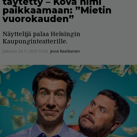
täytetty – Kova nimi
paikkaamaan: ”Mietin
vuorokauden”
Näyttelijä palaa Helsingin
Kaupunginteatterille.
Julkaistu:
23.11.2023 15:24
Jesse Raatikainen