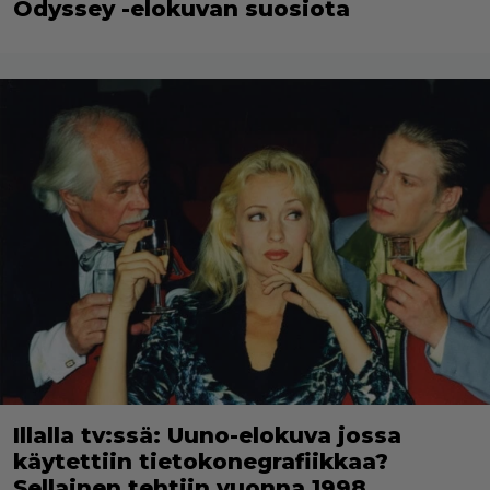
Odyssey -elokuvan suosiota
Illalla tv:ssä: Uuno-elokuva jossa
käytettiin tietokonegrafiikkaa?
Sellainen tehtiin vuonna 1998