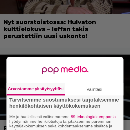
Nyt suoratoistossa: Hulvaton
kulttielokuva – leffan takia
perustettiin uusi uskonto!
Arvostamme yksityisyyttäsi
Valintasi
Tarvitsemme suostumuksesi tarjotaksemme
henkilökohtaisen käyttökokemuksen
Me ja huolellisesti valitsemamme
89 teknologiakumppania
hyödynnämme henkilötietoja tarjotaksemme paremman
käyttäjäkokemuksen sekä kohdentaaksemme sisältöä ja
Rakkaushuhuja ilmassa: