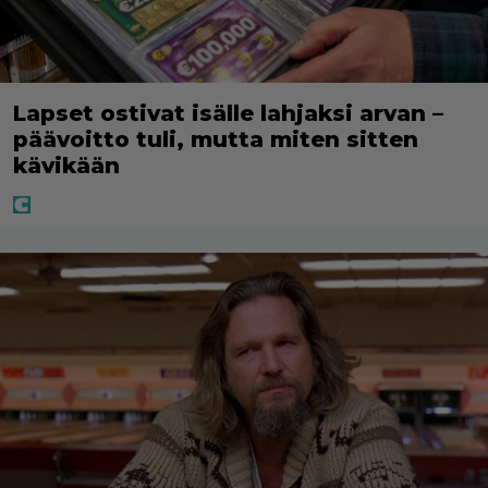
Lapset ostivat isälle lahjaksi arvan –
päävoitto tuli, mutta miten sitten
kävikään