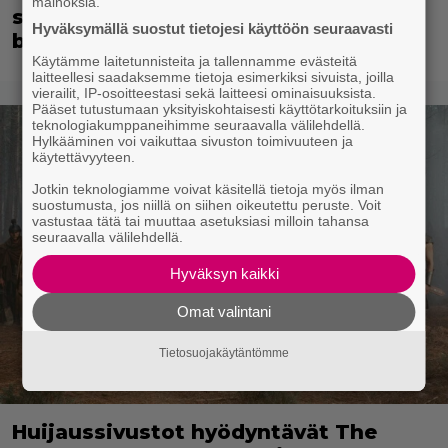
mainoksia.
seurusteleeko Michael B. Jordan
Hyväksymällä suostut tietojesi käyttöön seuraavasti
brittiläisen laulajatähden kanssa?
Käytämme laitetunnisteita ja tallennamme evästeitä
laitteellesi saadaksemme tietoja esimerkiksi sivuista, joilla
vierailit, IP-osoitteestasi sekä laitteesi ominaisuuksista.
Pääset tutustumaan yksityiskohtaisesti käyttötarkoituksiin ja
teknologiakumppaneihimme seuraavalla välilehdellä.
Hylkääminen voi vaikuttaa sivuston toimivuuteen ja
käytettävyyteen.
Jotkin teknologiamme voivat käsitellä tietoja myös ilman
suostumusta, jos niillä on siihen oikeutettu peruste. Voit
vastustaa tätä tai muuttaa asetuksiasi milloin tahansa
seuraavalla välilehdellä.
Hyväksyn kaikki
Omat valintani
Tietosuojakäytäntömme
Huijaussivustot hyödyntävät The