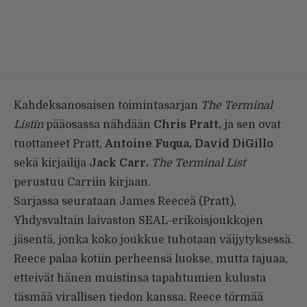
Kahdeksanosaisen toimintasarjan
The Terminal
Listin
pääosassa nähdään
Chris Pratt,
ja sen ovat
tuottaneet Pratt,
Antoine Fuqua, David DiGillo
sekä kirjailija
Jack Carr.
The Terminal List
perustuu Carriin kirjaan.
Sarjassa seurataan James Reeceä (Pratt),
Yhdysvaltain laivaston SEAL-erikoisjoukkojen
jäsentä, jonka koko joukkue tuhotaan väijytyksessä.
Reece palaa kotiin perheensä luokse, mutta tajuaa,
etteivät hänen muistinsa tapahtumien kulusta
täsmää virallisen tiedon kanssa. Reece törmää