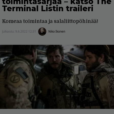
toimintasarjaa – katso The
Terminal Listin traileri
Komeaa toimintaa ja salaliittopöhinää!
Julkaistu:
9.6.2022 12:31
Niko Ikonen