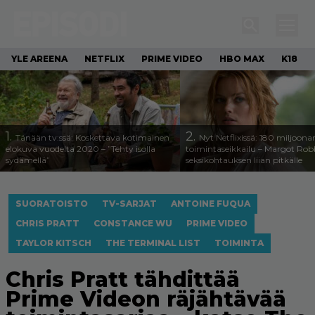
YLE AREENA
NETFLIX
PRIME VIDEO
HBO MAX
K18
1.
2.
Tänään tv:ssä: Koskettava kotimainen
Nyt Netflixissä: 180 miljoona
elokuva vuodelta 2020 – ”Tehty isolla
toimintaseikkailu – Margot Robb
sydämellä”
seksikohtauksen liian pitkälle
SUORATOISTO
TV-SARJAT
ANTOINE FUQUA
CHRIS PRATT
CONSTANCE WU
PRIME VIDEO
TAYLOR KITSCH
THE TERMINAL LIST
TOIMINTA
Chris Pratt tähdittää
Prime Videon räjähtävää