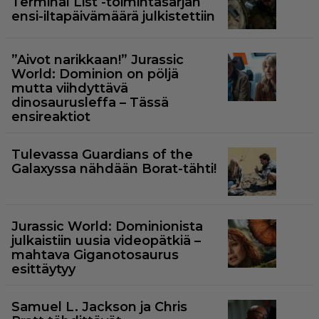
Terminal List -toimintasarjan
ensi-iltapäivämäärä julkistettiin
”Aivot narikkaan!” Jurassic
World: Dominion on pöljä
mutta viihdyttävä
dinosaurusleffa – Tässä
ensireaktiot
Tulevassa Guardians of the
Galaxyssa nähdään Borat-tähti!
Jurassic World: Dominionista
julkaistiin uusia videopätkiä –
mahtava Giganotosaurus
esittäytyy
Samuel L. Jackson ja Chris