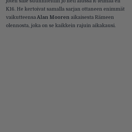
joten sille suunniteltiin jo heti alussa R-leimaa eli
K16. He kertoivat samalla sarjan ottaneen enimmät
vaikutteensa
Alan Mooren
aikaisesta Rämeen
olennosta, joka on se kaikkein rajuin aikakausi.