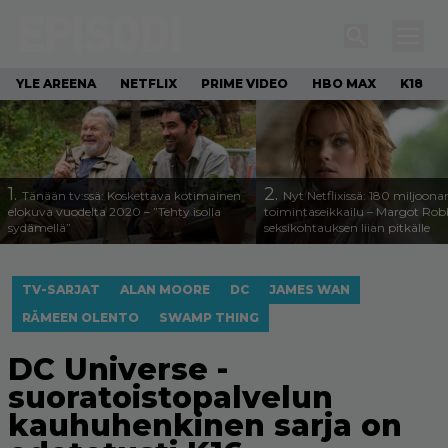
YLE AREENA
NETFLIX
PRIME VIDEO
HBO MAX
K18
1.
2.
Tänään tv:ssä: Koskettava kotimainen
Nyt Netflixissä: 180 miljoona
elokuva vuodelta 2020 – ”Tehty isolla
toimintaseikkailu – Margot Robb
sydämellä”
seksikohtauksen liian pitkälle
TV-SARJAT
ALAN MOORE
DC
JAMES WAN
RÄMEEN OLENTO
SWAMP THING
DC Universe -
suoratoistopalvelun
kauhuhenkinen sarja on