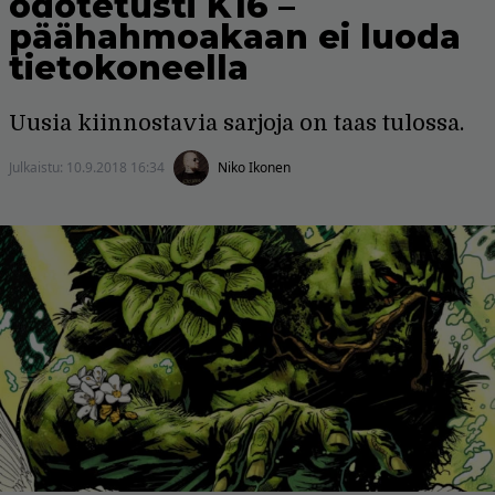
odotetusti K16 –
päähahmoakaan ei luoda
tietokoneella
Uusia kiinnostavia sarjoja on taas tulossa.
Julkaistu:
10.9.2018 16:34
Niko Ikonen