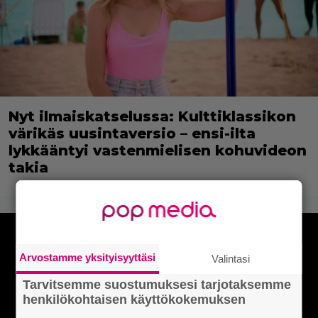
Nyt ilmaiskatselussa: Kulttiklassikon
värikäs uusintaversio – ensi-ilta
lykkääntyi vastenmielisen kohuvideon
takia
Arvostamme yksityisyyttäsi
Valintasi
Tarvitsemme suostumuksesi tarjotaksemme
henkilökohtaisen käyttökokemuksen