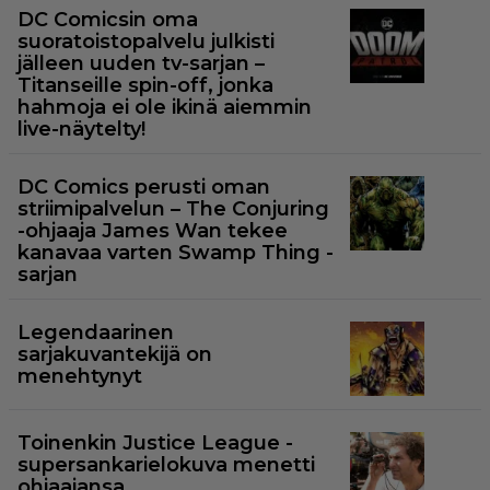
DC Comicsin oma
suoratoistopalvelu julkisti
jälleen uuden tv-sarjan –
Titanseille spin-off, jonka
hahmoja ei ole ikinä aiemmin
live-näytelty!
DC Comics perusti oman
striimipalvelun – The Conjuring
-ohjaaja James Wan tekee
kanavaa varten Swamp Thing -
sarjan
Legendaarinen
sarjakuvantekijä on
menehtynyt
Toinenkin Justice League -
supersankarielokuva menetti
ohjaajansa