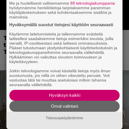
Me ja huolellisesti valitsemamme
89 teknologiakumppania
hyödynnämme henkilötietoja tarjotaksemme paremman
käyttäjäkokemuksen sekä kohdentaaksemme sisältöä ja
mainoksia.
Hyväksymällä suostut tietojesi käyttöön seuraavasti
Käytämme laitetunnisteita ja tallennamme evästeitä
Tietovisa, osa 2: Tiedätkö Hollywood-
laitteellesi saadaksemme tietoja esimerkiksi sivuista, joilla
vierailit, IP-osoitteestasi sekä laitteesi ominaisuuksista.
tähtien yllättävät syntymänimet?
Pääset tutustumaan yksityiskohtaisesti käyttötarkoituksiin ja
Testaa!
teknologiakumppaneihimme seuraavalla välilehdellä.
Hylkääminen voi vaikuttaa sivuston toimivuuteen ja
käytettävyyteen.
Jotkin teknologiamme voivat käsitellä tietoja myös ilman
suostumusta, jos niillä on siihen oikeutettu peruste. Voit
vastustaa tätä tai muuttaa asetuksiasi milloin tahansa
seuraavalla välilehdellä.
Hyväksyn kaikki
Omat valintani
Tietosuojakäytäntömme