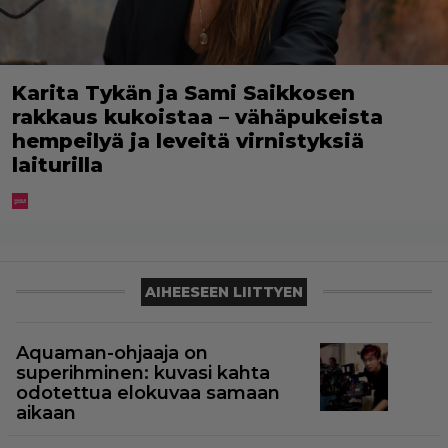
Karita Tykän ja Sami Saikkosen
rakkaus kukoistaa – vähäpukeista
hempeilyä ja leveitä virnistyksiä
laiturilla
AIHEESEEN LIITTYEN
Aquaman-ohjaaja on
superihminen: kuvasi kahta
odotettua elokuvaa samaan
aikaan