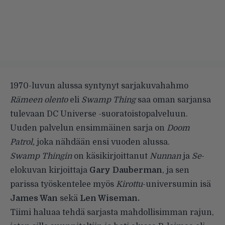
1970-luvun alussa syntynyt sarjakuvahahmo
Rämeen olento
eli
Swamp Thing
saa oman sarjansa
tulevaan DC Universe -suoratoistopalveluun.
Uuden palvelun ensimmäinen sarja on
Doom
Patrol,
joka nähdään ensi vuoden alussa.
Swamp Thingin
on käsikirjoittanut
Nunnan
ja
Se
-
elokuvan kirjoittaja
Gary Dauberman
, ja sen
parissa työskentelee myös
Kirottu
-universumin isä
James Wan
sekä
Len Wiseman.
Tiimi haluaa tehdä sarjasta mahdollisimman rajun,