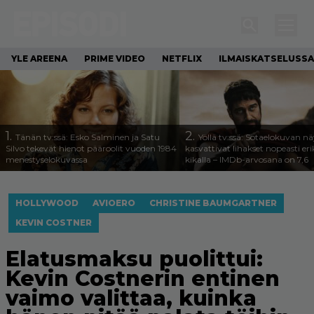
YLE AREENA
PRIME VIDEO
NETFLIX
ILMAISKATSELUSSA
1.
2.
Tänän tv:ssä: Esko Salminen ja Satu
Yöllä tv:ssä: Sotaelokuvan näy
Silvo tekevät hienot pääroolit vuoden 1984
kasvattivat lihakset nopeasti eri
menestyselokuvassa
kikalla – IMDb-arvosana on 7,6
HOLLYWOOD
AVIOERO
CHRISTINE BAUMGARTNER
KEVIN COSTNER
Elatusmaksu puolittui:
Kevin Costnerin entinen
vaimo valittaa, kuinka