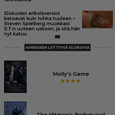
Elokuvien erikoisversiot
katoavat kuin tuhka tuuleen –
Steven Spielberg muokkasi
E.T:n uuteen uskoon, ja sitä hän
nyt katuu
AIHEESEEN LIITTYVIÄ ELOKUVIA
Molly’s Game
The Hitman’s Bodyguard