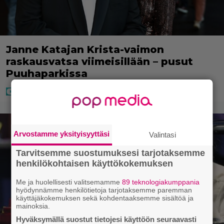
Janne Katajan Krista-vaimon
raskausvatsa viimeisillään – pusut
Puuhaparkissa
Arvostamme yksityisyyttäsi
Valintasi
Tarvitsemme suostumuksesi tarjotaksemme
henkilökohtaisen käyttökokemuksen
Me ja huolellisesti valitsemamme
89 teknologiakumppania
hyödynnämme henkilötietoja tarjotaksemme paremman
käyttäjäkokemuksen sekä kohdentaaksemme sisältöä ja
mainoksia.
Hyväksymällä suostut tietojesi käyttöön seuraavasti