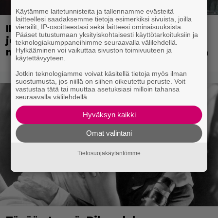
Käytämme laitetunnisteita ja tallennamme evästeitä
laitteellesi saadaksemme tietoja esimerkiksi sivuista, joilla
vierailit, IP-osoitteestasi sekä laitteesi ominaisuuksista.
Illalla tv:ssä: 90-luvun rikoselokuva
Pääset tutustumaan yksityiskohtaisesti käyttötarkoituksiin ja
joka ei vanhene koskaan – rönsyilevä
teknologiakumppaneihimme seuraavalla välilehdellä.
Hylkääminen voi vaikuttaa sivuston toimivuuteen ja
mestariteos kestää aikaa ja kulutusta
käytettävyyteen.
Jotkin teknologiamme voivat käsitellä tietoja myös ilman
suostumusta, jos niillä on siihen oikeutettu peruste. Voit
vastustaa tätä tai muuttaa asetuksiasi milloin tahansa
seuraavalla välilehdellä.
Hyväksyn kaikki
Omat valintani
Tietosuojakäytäntömme