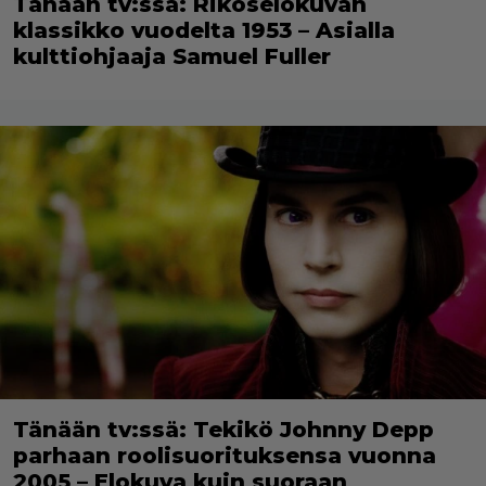
Tänään tv:ssä: Rikoselokuvan
klassikko vuodelta 1953 – Asialla
kulttiohjaaja Samuel Fuller
Tänään tv:ssä: Tekikö Johnny Depp
parhaan roolisuorituksensa vuonna
2005 – Elokuva kuin suoraan