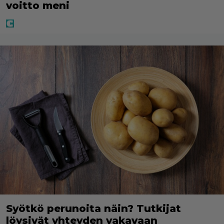
voitto meni
Syötkö perunoita näin? Tutkijat
löysivät yhteyden vakavaan