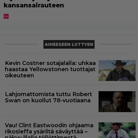
kansansairauteen
AIHEESEEN LIITTYEN
Kevin Costner sotajalalla: uhkaa
haastaa Yellowstonen tuottajat
oikeuteen
Lahjomattomista tuttu Robert
Swan on kuollut 78-vuotiaana
Vau! Clint Eastwoodin ohjaama
rikosleffa ysäriltä säväyttää –
näkyy illalla töllöttimestä