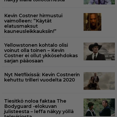
Kevin Costner hirmustui
vaimolleen: ”Käytät
elatusmaksut
kauneusleikkauksiin!”
Yellowstonen kohtalo olisi
voinut olla toinen – Kevin
Costner ei ollut ykkösehdokas
sarjan pääosaan
Nyt Netflixissä: Kevin Costnerin
kehuttu trilleri vuodelta 2020
Tiesitkö noloa faktaa The
Bodyguard -elokuvan
julisteesta – leffa näkyy yöllä
televisiosta