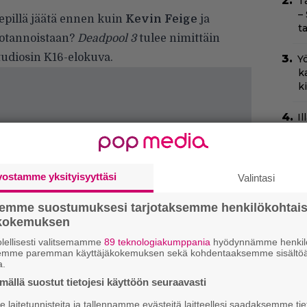
T
–
pillä jäätä ennen kuin
Kevin Feige
ja
t
uotannoistaan?
Deadpool 3
tulee nimittäin
udiosin K16-elokuva.
Yö
k
k
I
s
t
k
vostamme yksityisyyttäsi
Valintasi
Ny
p
semme suostumuksesi tarjotaksemme henkilökohtai
ökokemuksen
C
lellisesti valitsemamme
89 teknologiakumppania
hyödynnämme henkilö
k
semme paremman käyttäjäkokemuksen sekä kohdentaaksemme sisältöä
t
a.
ällä suostut tietojesi käyttöön seuraavasti
H
laitetunnisteita ja tallennamme evästeitä laitteellesi saadaksemme tie
e