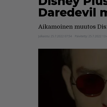
Disney Plu
Daredevil m
Aikamoinen muutos Disne
Julkaistu:
25.7.2022 07:54
Päivitetty:
25.7.2022 13: