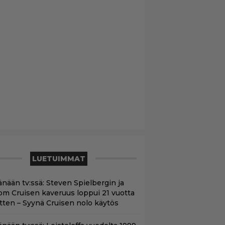
LUETUIMMAT
änään tv:ssä: Steven Spielbergin ja
om Cruisen kaveruus loppui 21 vuotta
itten – Syynä Cruisen nolo käytös