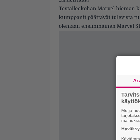
Bladen
laita?
Testaileekohan Marvel hieman ke
kumppanit päättävät tulevista t
olemaan ensimmäinen Marvel St
Ar
Tarvit
käytt
Me ja huo
tarjotak
mainoksi
Hyväksym
Käytämme 