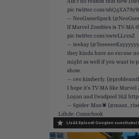
Ain't no reason that new Dar
pic.twitter.com/ubQgXA79y
— NeoGameSpark (@NeoGam
If Marvel Zombies is TV-MA 
pic.twitter.com/xwteLLrzsZ
— teekay (@TeeeeeeKayyyyy
they kinda have no excuse not
might as well if you want to p
show.
— ceo kimberly. (@problemst
I hope it’s TV-MA like Marvel
Logan and Deadpool 1&2
http
— Spider-Man🕷️ (@maaz_ria
Lähde:
Comicbook
Lisää Episodi Googlen suosituksi 