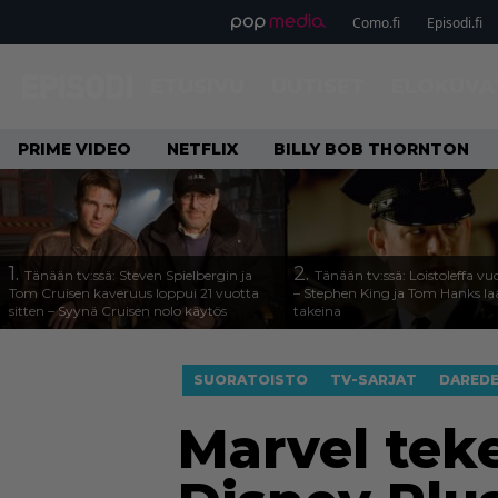
Como.fi
Episodi.fi
ETUSIVU
UUTISET
ELOKUVA
PRIME VIDEO
NETFLIX
BILLY BOB THORNTON
1.
2.
Tänään tv:ssä: Steven Spielbergin ja
Tänään tv:ssä: Loistoleffa vu
Tom Cruisen kaveruus loppui 21 vuotta
– Stephen King ja Tom Hanks l
sitten – Syynä Cruisen nolo käytös
takeina
SUORATOISTO
TV-SARJAT
DAREDE
Marvel tek