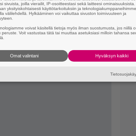
i sivuista, joilla vierailit, IP-osoitteestasi sekä laitteesi ominaisuuksista
M
an yksityiskohtaisesti käyttötarkoituksiin ja teknologiakumppaneihimm
e
la välilehdellä. Hylkääminen voi vaikuttaa sivuston toimivuuteen ja
yyteen.
Il
knologiamme voivat käsitellä tietoja myös ilman suostumusta, jos niillä o
r
u peruste. Voit vastustaa tätä tai muuttaa asetuksiasi milloin tahansa se
myös ensimmäiset R-leimatut elokuvat:
k
lä.
ja sepä aiheutti pahennusta USA:n
T
issa
.
Omat valintani
Hyväksyn kaikki
v
ähty jo Disney Plussan Star-kanavalla, mutta
palvelut hoitavat niiden jakelun.
Tietosuojak
sney Plussassa keväällä 2024.