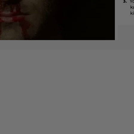
Yö
k
k