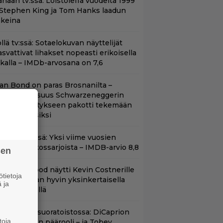
änään tv:ssä: Loistoleffa vuodelta 1999
 Stephen King ja Tom Hanks laadun
akeina
llä tv:ssä: Sotaelokuvan näyttelijät
asvattivat lihakset nopeasti erikoisella
ikalla – IMDb-arvosana on 7,6
llan Bond on paras Brosnanilta –
amankaltaisuus Schwarzeneggerin
oimintatykitykseen pakotti tekemään
ässärin uusiksi
t Netflixissä: Yksi viime vuosien
arhaista rikossarjoista – IMDB-arvio 8,8
sen
lint Eastwood näytti Kevin Costnerille
tietoja
aapin paikan hyvin yksinkertaisella
 ja
oimenpiteellä
uippuleffa suoratoistossa: DiCaprion
toja
nsimmäinen päärooli – ja Tobey