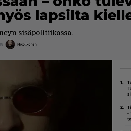
ssaan – onko tule
yös lapsilta kiell
yn sisäpolitiikassa.
48
Niko Ikonen
T
T
s
T
–
t