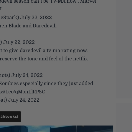
edevil season can't be TV-MA now , Marvel
W
eSpark)
July 22, 2022
then Blade and Daredevil…
y)
July 22, 2022
 to give daredevil a tv-ma rating now.
reserve the tone and feel of the netflix
hots)
July 24, 2022
 Zombies especially since they just added
s://t.co/qMonLlRPSC
sat)
July 24, 2022
lähteeksi