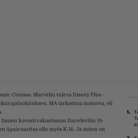
omic-Conissa. Marvelin tuleva Disney Plus -
kärajaluokituksen. MA tarkoittaa maturea, eli
a.
T
T
ä fanien kovasti rakastaman Daredevilin 18-
s
rn Again
saattaa olla myös K-16. Ja miten on