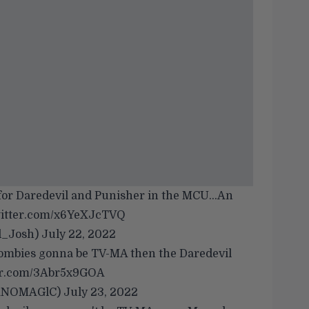
 for Daredevil and Punisher in the MCU…An
witter.com/x6YeXJcTVQ
d_Josh)
July 22, 2022
 Zombies gonna be TV-MA then the Daredevil
ter.com/3Abr5x9GOA
 (@MANOMAGlC)
July 23, 2022