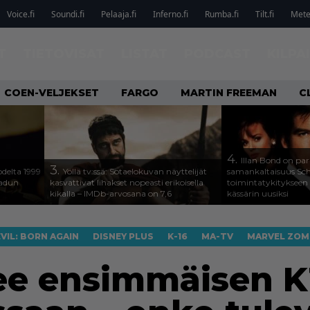
Voice.fi
Soundi.fi
Pelaaja.fi
Inferno.fi
Rumba.fi
Tilt.fi
Metel
T
TIETOVISAT
LISTAT
PODCAST
KILPA
COEN-VELJEKSET
FARGO
MARTIN FREEMAN
C
4.
Illan Bond on par
3.
odelta 1999
Yöllä tv:ssä: Sotaelokuvan näyttelijät
samankaltaisuus Sc
aadun
kasvattivat lihakset nopeasti erikoisella
toimintatykitykseen
kikalla – IMDb-arvosana on 7,6
kässärin uusiksi
VIL: BORN AGAIN
DISNEY PLUS
K-16
MA-TV
MARVEL ZOM
ee ensimmäisen K