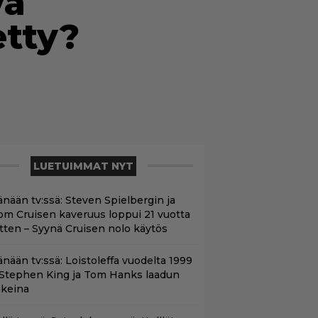
va
etty?
LUETUIMMAT NYT
änään tv:ssä: Steven Spielbergin ja
om Cruisen kaveruus loppui 21 vuotta
itten – Syynä Cruisen nolo käytös
änään tv:ssä: Loistoleffa vuodelta 1999
 Stephen King ja Tom Hanks laadun
akeina