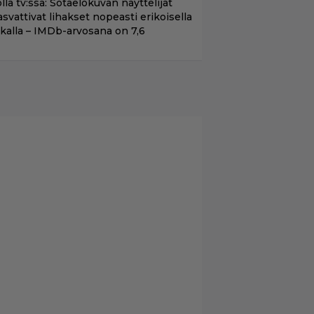
llä tv:ssä: Sotaelokuvan näyttelijät
asvattivat lihakset nopeasti erikoisella
ikalla – IMDb-arvosana on 7,6