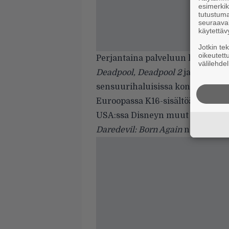
esimerkiks
tutustuma
seuraaval
käytettäv
Jotkin te
oikeutett
Perjantaina palveluun lisättiin 
välilehdel
Deadpool, Deadpool 2
ja
Logan
–
sensuurihaluisissa konservatiive
Euroopassa K16-sisältöä ollaan n
USA:ssa Disneyn muut suoratoisto
Daredevil: Born Again
nähdään Di