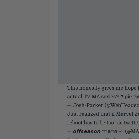
This honestly gives me hope
actual TV-MA series?!?!
pic.t
— Josh-Parker (@WebHeade
Just realized that if Marvel
reboot has to be too
pic.twit
— 𝙤𝙛𝙛𝙨𝙚𝙖𝙨𝙤𝙣 𝕞𝕒𝕟𝕠 〰️