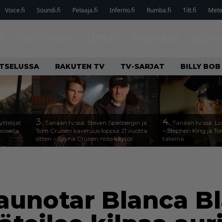
Voice.fi
Soundi.fi
Pelaaja.fi
Inferno.fi
Rumba.fi
Tilt.fi
Metel
T
TIETOVISAT
LISTAT
PODCAST
KILPA
ATSELUSSA
RAKUTEN TV
TV-SARJAT
BILLY BO
3.
4.
ttelijät
Tänään tv:ssä: Steven Spielbergin ja
Tänään tv:ssä: Lo
koisella
Tom Cruisen kaveruus loppui 21 vuotta
– Stephen King ja T
sitten – Syynä Cruisen nolo käytös
takeina
aunotar Blanca Bl