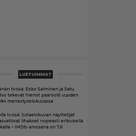
LUETUIMMAT
änän tv:ssä: Esko Salminen ja Satu
ilvo tekevät hienot pääroolit vuoden
984 menestyselokuvassa
llä tv:ssä: Sotaelokuvan näyttelijät
asvattivat lihakset nopeasti erikoisella
ikalla – IMDb-arvosana on 7,6