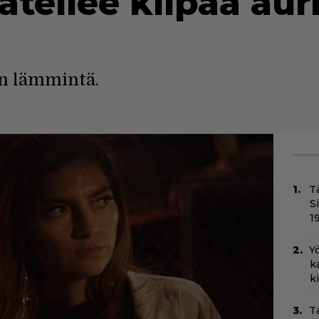
säteilee kilpaa au
an lämmintä.
T
S
1
Yö
k
k
T