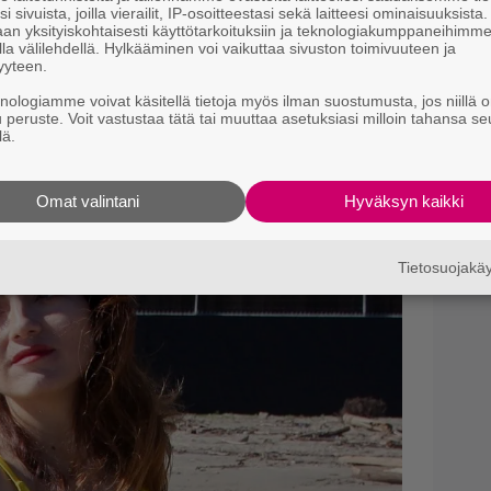
i sivuista, joilla vierailit, IP-osoitteestasi sekä laitteesi ominaisuuksista
an yksityiskohtaisesti käyttötarkoituksiin ja teknologiakumppaneihimm
Ny
ustaa, sillä hän hankki aikoinaan tutkinnon
la välilehdellä. Hylkääminen voi vaikuttaa sivuston toimivuuteen ja
p
yyteen.
iaa. Vasta tämän jälkeen hän muutti Los
knologiamme voivat käsitellä tietoja myös ilman suostumusta, jos niillä o
O
 Hän on näytellyt myös teatterissa.
u peruste. Voit vastustaa tätä tai muuttaa asetuksiasi milloin tahansa se
d
lä.
väntekeväisyyttä. Alla kuvat.
o
Omat valintani
Hyväksyn kaikki
Tietosuojak