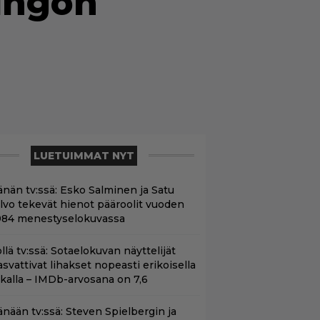
ringon
LUETUIMMAT NYT
änän tv:ssä: Esko Salminen ja Satu
ilvo tekevät hienot pääroolit vuoden
984 menestyselokuvassa
llä tv:ssä: Sotaelokuvan näyttelijät
asvattivat lihakset nopeasti erikoisella
ikalla – IMDb-arvosana on 7,6
änään tv:ssä: Steven Spielbergin ja