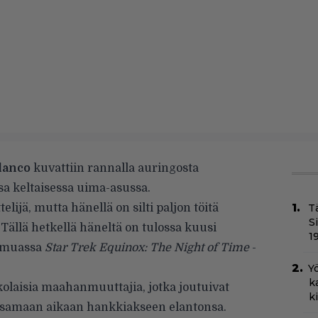
lanco
kuvattiin rannalla auringosta
sa keltaisessa uima-asussa.
elijä, mutta hänellä on silti paljon töitä
T
S
ällä hetkellä häneltä on tulossa kuusi
1
 muassa
Star Trek Equinox: The Night of Time
-
Yö
k
laisia maahanmuuttajia, jotka joutuivat
k
 samaan aikaan hankkiakseen elantonsa.