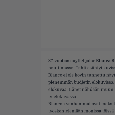
37-vuotias näyttelijätär
Blanca B
nauttimassa. Tähti esiintyi kuvis
Blanco ei ole kovin tunnettu näytt
pienemmän budjetin elokuvissa. T
elokuvaa. Hänet nähdään muun
tv-elokuvassa
Blancon vanhemmat ovat meksiko
työskentelemään monissa töissä