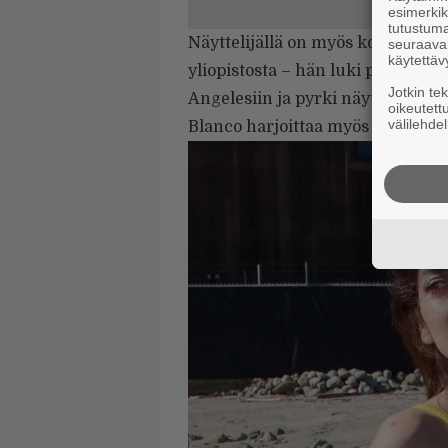
esimerkiks
tutustuma
Näyttelijällä on myös koulutusta
seuraaval
käytettäv
yliopistosta – hän luki psykolog
Jotkin te
Angelesiin ja pyrki näyttelijäksi.
oikeutett
välilehdel
Blanco harjoittaa myös paljon hy