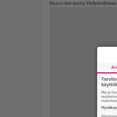
Blanco itse syntyi Yhdysvalloissa
Ar
Tarvit
käytt
Me ja huo
tarjotak
mainoksi
Hyväksym
Käytämme 