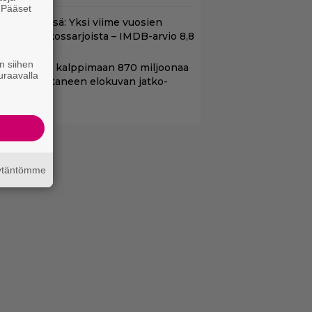
. Pääset
e
t Netflixissä: Yksi viime vuosien
arhaista rikossarjoista – IMDB-arvio 8,8
n siihen
hjaaja lähti kalppimaan 870 miljoonaa
uraavalla
ollaria tuottaneen elokuvan jatko-
sasta
äytäntömme