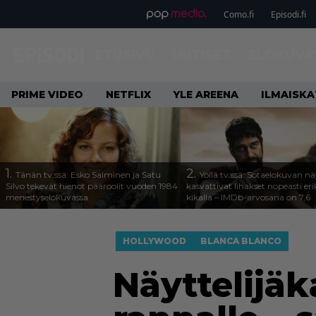
Como.fi
Episodi.fi
ETUSIVU
UUTISET
ELOKUVA
PRIME VIDEO
NETFLIX
YLE AREENA
ILMAISK
1.
2.
Tänän tv:ssä: Esko Salminen ja Satu
Yöllä tv:ssä: Sotaelokuvan näy
Silvo tekevät hienot pääroolit vuoden 1984
kasvattivat lihakset nopeasti eri
menestyselokuvassa
kikalla – IMDb-arvosana on 7,6
HOLLYWOOD
BLANCA BLANCO
Näyttelijäk