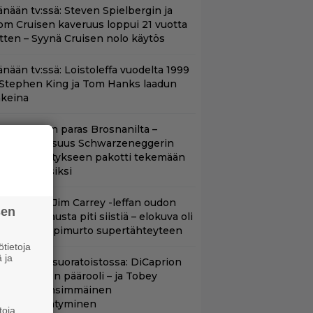
änään tv:ssä: Steven Spielbergin ja
om Cruisen kaveruus loppui 21 vuotta
itten – Syynä Cruisen nolo käytös
änään tv:ssä: Loistoleffa vuodelta 1999
 Stephen King ja Tom Hanks laadun
akeina
llan Bond on paras Brosnanilta –
amankaltaisuus Schwarzeneggerin
oimintatykitykseen pakotti tekemään
ässärin uusiksi
lalla tv:ssä: Jim Carrey -leffan oudon
sen
aakaa kohtausta piti siistiä – elokuva oli
oomikon läpimurto supertähteyteen
tietoja
 ja
uippuleffa suoratoistossa: DiCaprion
nsimmäinen päärooli – ja Tobey
aguiren ensimmäinen
lokuvaesiintyminen
toja