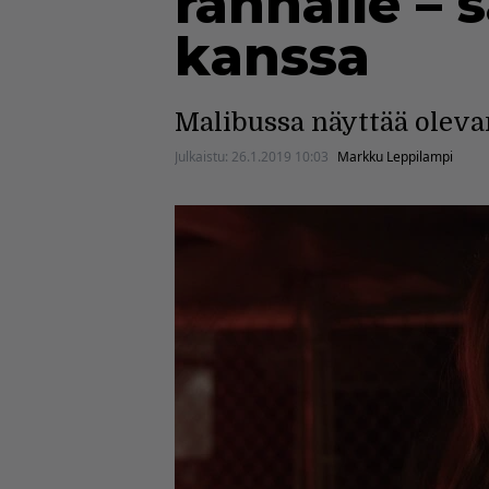
rannalle – 
kanssa
Malibussa näyttää olev
Julkaistu:
26.1.2019 10:03
Markku Leppilampi