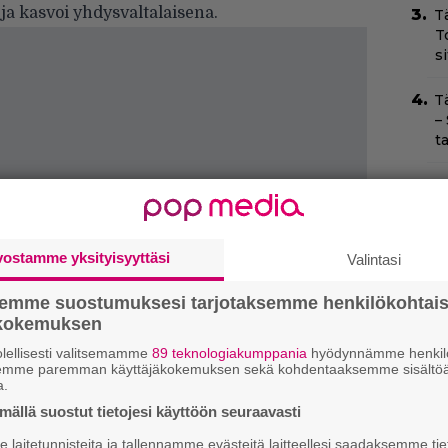
 ja kasvoi yhdysvaltalaisena.
T
T
s
T
–
t
I
s
t
k
vostamme yksityisyyttäsi
Valintasi
Il
semme suostumuksesi tarjotaksemme henkilökohtai
r
ökokemuksen
k
lellisesti valitsemamme
89 teknologiakumppania
hyödynnämme henkilö
semme paremman käyttäjäkokemuksen sekä kohdentaaksemme sisältöä
H
a.
e
ällä suostut tietojesi käyttöön seuraavasti
M
e
laitetunnisteita ja tallennamme evästeitä laitteellesi saadaksemme tie