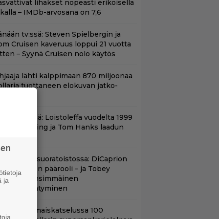
asvattivat lihakset nopeasti erikoisella
ikalla – IMDb-arvosana on 7,6
änään tv:ssä: Steven Spielbergin ja
om Cruisen kaveruus loppui 21 vuotta
itten – Syynä Cruisen nolo käytös
hjaaja lähti kalppimaan 870 miljoonaa
ollaria tuottaneen elokuvan jatko-
sasta
änään tv:ssä: Loistoleffa vuodelta 1999
 Stephen King ja Tom Hanks laadun
akeina
sen
uippuleffa suoratoistossa: DiCaprion
nsimmäinen päärooli – ja Tobey
tietoja
aguiren ensimmäinen
 ja
lokuvaesiintyminen
ifihetki: Ilmaiskatselussa 100
toja