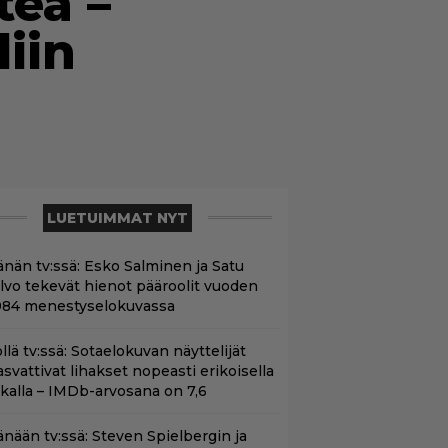
teä –
iin
LUETUIMMAT NYT
änän tv:ssä: Esko Salminen ja Satu
ilvo tekevät hienot pääroolit vuoden
984 menestyselokuvassa
llä tv:ssä: Sotaelokuvan näyttelijät
asvattivat lihakset nopeasti erikoisella
ikalla – IMDb-arvosana on 7,6
änään tv:ssä: Steven Spielbergin ja