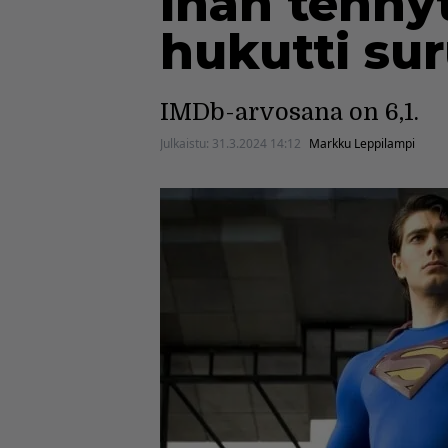
ihan tehnyt
hukutti su
IMDb-arvosana on 6,1.
Julkaistu:
31.3.2024 14:12
Markku Leppilampi