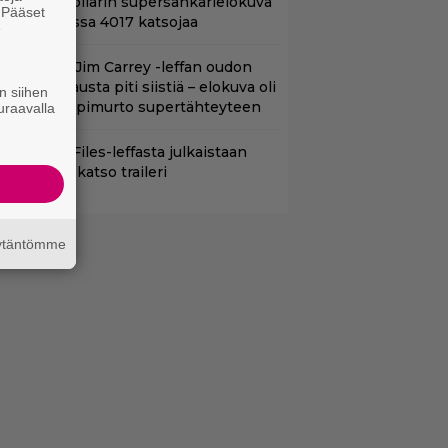
iljoonan dollarin supersankarielokuva
. Pääset
 sai Suomessa 4017 katsojaa
e
lalla tv:ssä: Jim Carrey -leffan oudon
aakaa kohtausta piti siistiä – elokuva oli
n siihen
oomikon läpimurto supertähteyteen
uraavalla
nhasta X-Files-leffasta julkaistaan
8-versio – katso traileri
äytäntömme