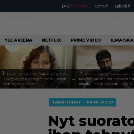
Como.fi
Episodi.fi
ETUSIVU
UUTISET
ELOKUVA
YLE AREENA
NETFLIX
PRIME VIDEO
ILMAISK
1.
2.
Tänän tv:ssä: Esko Salminen ja Satu
Yöllä tv:ssä: Sotaelokuvan näy
Silvo tekevät hienot pääroolit vuoden 1984
kasvattivat lihakset nopeasti eri
menestyselokuvassa
kikalla – IMDb-arvosana on 7,6
TAPAHTUMAT
PRIME VIDEO
Nyt suorato