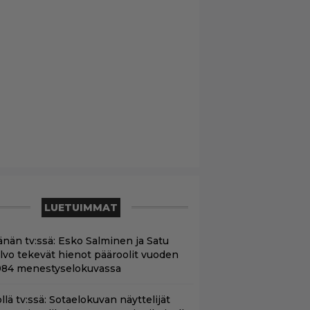
LUETUIMMAT
änän tv:ssä: Esko Salminen ja Satu
ilvo tekevät hienot pääroolit vuoden
984 menestyselokuvassa
llä tv:ssä: Sotaelokuvan näyttelijät