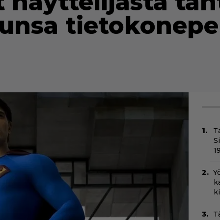
 näyttelijästä täh
runsa tietokonepel
T
S
1
Yö
k
k
T