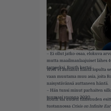
– Ei ollut jatko-osaa, elokuva arvos
mutta maailmanlaajuiset lähes 40
tarpeeksi, Routh kertoi.
WoW ei auttanut häntä lopulta s
vaan muutama muu asia, joita R
naisystävänsä auttaneen häntä.
– Hän tunsi minut parhaiten sill
tuumasi vuonna 2020.
Routh sai uuden tilaisuuden esi
tuotannossa
Crisis on Infinite Ear