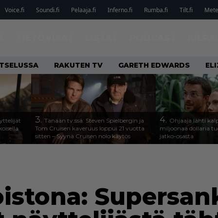
Voice.fi
Soundi.fi
Pelaaja.fi
Inferno.fi
Rumba.fi
Tilt.fi
Metel
T
TIETOVISAT
LISTAT
PODCAST
KILPA
ATSELUSSA
RAKUTEN TV
GARETH EDWARDS
EL
3.
4.
ttelijät
Tänään tv:ssä: Steven Spielbergin ja
Ohjaaja lähti k
koisella
Tom Cruisen kaveruus loppui 21 vuotta
miljoonaa dollaria t
sitten – Syynä Cruisen nolo käytös
jatko-osasta
istona: Supersank