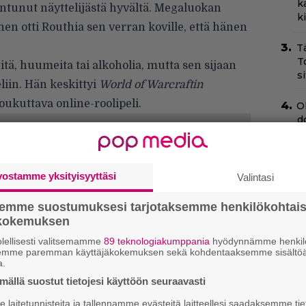
k
tuntunut näyttelijästä hyvältä. Megaluokan
k
en otti Routhia sen verran koville, että hänen
T
T
tä, huumeita tai alkoholia, mutta sen sijaan
s
iin. Hän keskittyi
World of Warcraftin
oukuttava online-roolipeli.
O
d
o
T
vostamme yksityisyyttäsi
Valintasi
–
t
semme suostumuksesi tarjotaksemme henkilökohtai
ökokemuksen
H
e
lellisesti valitsemamme
89 teknologiakumppania
hyödynnämme henkilö
M
semme paremman käyttäjäkokemuksen sekä kohdentaaksemme sisältöä
e
a.
ällä suostut tietojesi käyttöön seuraavasti
Sc
laitetunnisteita ja tallennamme evästeitä laitteellesi saadaksemme tie