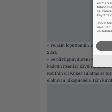
esimerkiks
tutustuma
seuraaval
käytettäv
Jotkin te
oikeutett
välilehdel
– Pelasin loputtomiin
World of Wa
2020.
– Se oli riippuvuuteni – ja muut
kadotin itseni ja käytin siihen ai
Routhin oli vaikea sulattaa se to
elokuvan ulkopuolelle. Hän kuvit