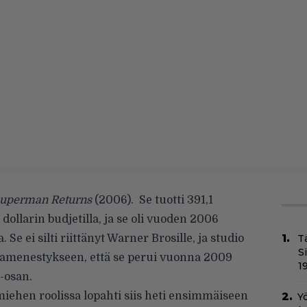
uperman Returns
(2006). Se tuotti 391,1
dollarin budjetilla, ja se oli vuoden 2006
Se ei silti riittänyt Warner Brosille, ja studio
T
S
ssamenestykseen, että se perui vuonna 2009
1
-osan.
iehen roolissa lopahti siis heti ensimmäiseen
Yö