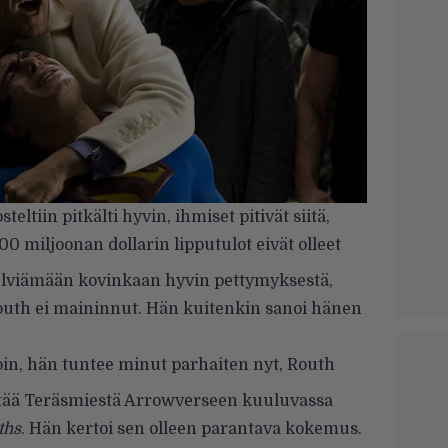
teltiin pitkälti hyvin, ihmiset pitivät siitä,
0 miljoonan dollarin lipputulot eivät olleet
elviämään kovinkaan hyvin pettymyksestä,
outh ei maininnut. Hän kuitenkin sanoi hänen
oin, hän tuntee minut parhaiten nyt, Routh
ttää Teräsmiestä Arrowverseen kuuluvassa
ths
. Hän kertoi sen olleen parantava kokemus.