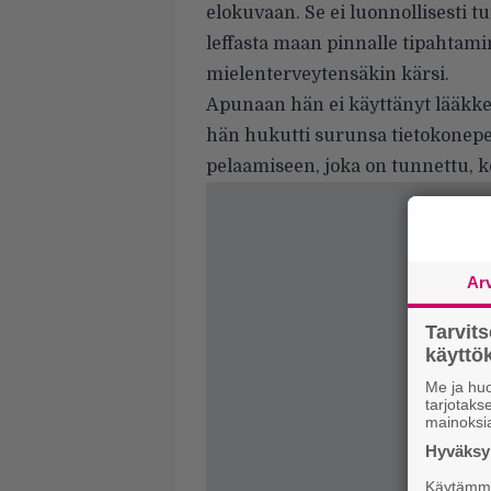
elokuvaan. Se ei luonnollisesti 
leffasta maan pinnalle tipahtamin
mielenterveytensäkin kärsi.
Apunaan hän ei käyttänyt lääkkei
hän hukutti surunsa tietokonepel
pelaamiseen, joka on tunnettu, k
Ar
Tarvit
käytt
Me ja huo
tarjotak
mainoksi
Hyväksym
Käytämme 