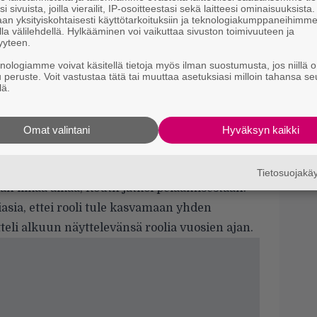
m
i sivuista, joilla vierailit, IP-osoitteestasi sekä laitteesi ominaisuuksista
–
an yksityiskohtaisesti käyttötarkoituksiin ja teknologiakumppaneihimm
la välilehdellä. Hylkääminen voi vaikuttaa sivuston toimivuuteen ja
yyteen.
Il
r
knologiamme voivat käsitellä tietoja myös ilman suostumusta, jos niillä o
k
u peruste. Voit vastustaa tätä tai muuttaa asetuksiasi milloin tahansa se
lä.
Va
K1
rcraftia
, Routh sanoi haastattelussa vuonna
Omat valintani
Hyväksyn kaikki
ama muu peli matkan varrella – ja sinne
Tietosuojak
van liikaa aikaa, Routh jatkoi pelaamisestaan.
siasia, ettei rooli tule kasvamaan yhden
teli alkuun näyttelevänsä roolia vuosien ajan.