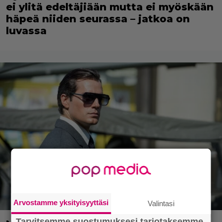
ei ylitä edeltäjiään mutta ei myöskään
häpeä niiden seurassa – jatkoa on
luvassa
Arvostamme yksityisyyttäsi
Valintasi
Tarvitsemme suostumuksesi tarjotaksemme