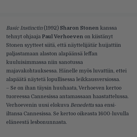
Basic Instinctin
(1992)
Sharon Stonen
kanssa
tehnyt ohjaaja
Paul Verhoeven
on kiistänyt
Stonen syytteet siitä, että
näyttelijätär huijattiin
paljastamaan alaston alapäänsä
leffan
kuuluisimmassa niin sanotussa
majavakohtauksessa. Hänelle myös luvattiin, ettei
alapäätä näytetä lopullisessa leikkausversiossa.
– Se on ihan täysin huuhaata, Verhoeven kertoo
tuoreessa Cannesissa antamassaan haastattelussa.
Verhoevenin uusi elokuva
Benedetta
saa ensi-
iltansa Cannesissa. Se kertoo oikeasta 1600-luvulla
eläneestä lesbonunnasta.