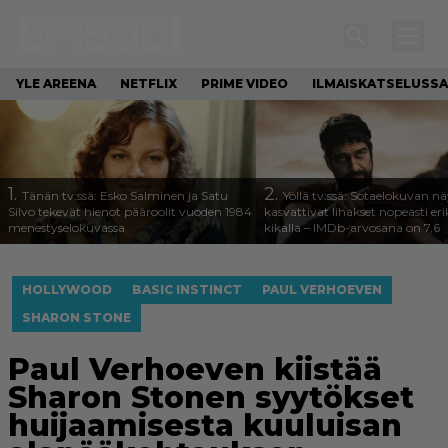
YLE AREENA
NETFLIX
PRIME VIDEO
ILMAISKATSELUSSA
1.
2.
Tänän tv:ssä: Esko Salminen ja Satu
Yöllä tv:ssä: Sotaelokuvan näy
Silvo tekevät hienot pääroolit vuoden 1984
kasvattivat lihakset nopeasti eri
menestyselokuvassa
kikalla – IMDb-arvosana on 7,6
HOLLYWOOD
BASIC INSTINCT
PAUL VERHOEVEN
SHARON STONE
Paul Verhoeven kiistää
Sharon Stonen syytökset
huijaamisesta kuuluisan