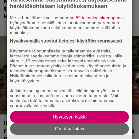
Nyt suoratoistossa: Guy Ritchien
henkilökohtaisen käyttökokemuksen
tyylikäs vakoojaleffa – seikkailu
kylmän sodan keskellä
Me ja huolellisesti valitsemamme
89 teknologiakumppania
hyödynnämme henkilötietoja tarjotaksemme paremman
käyttäjäkokemuksen sekä kohdentaaksemme sisältöä ja
mainoksia.
Hyväksymällä suostut tietojesi käyttöön seuraavasti
Käytämme laitetunnisteita ja tallennamme evästeitä
laitteellesi saadaksemme tietoja esimerkiksi sivuista, joilla
vierailit, IP-osoitteestasi sekä laitteesi ominaisuuksista.
Pääset tutustumaan yksityiskohtaisesti käyttötarkoituksiin ja
teknologiakumppaneihimme seuraavalla välilehdellä.
Hylkääminen voi vaikuttaa sivuston toimivuuteen ja
käytettävyyteen.
Jotkin teknologiamme voivat käsitellä tietoja myös ilman
suostumusta, jos niillä on siihen oikeutettu peruste. Voit
vastustaa tätä tai muuttaa asetuksiasi milloin tahansa
seuraavalla välilehdellä.
Hyväksyn kaikki
Illalla tv:ssä: Miten suomalainen
Omat valintani
rockbändi syntyy? Elokuva sai alkunsa
puolivahingossa