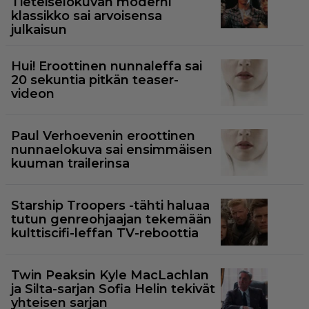
Tieteiselokuvan moderni
klassikko sai arvoisensa
julkaisun
Hui! Eroottinen nunnaleffa sai
20 sekuntia pitkän teaser-
videon
Paul Verhoevenin eroottinen
nunnaelokuva sai ensimmäisen
kuuman trailerinsa
Starship Troopers -tähti haluaa
tutun genreohjaajan tekemään
kulttiscifi-leffan TV-reboottia
Twin Peaksin Kyle MacLachlan
ja Silta-sarjan Sofia Helin tekivät
yhteisen sarjan