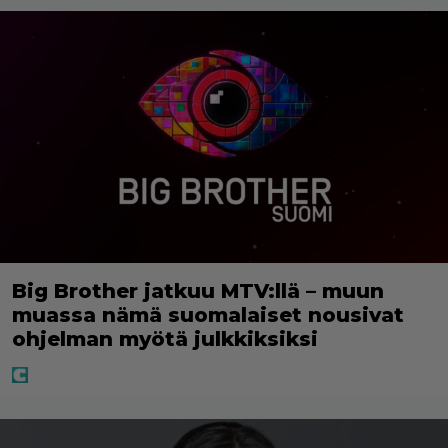
Big Brother jatkuu MTV:llä – muun
muassa nämä suomalaiset nousivat
ohjelman myötä julkkiksiksi