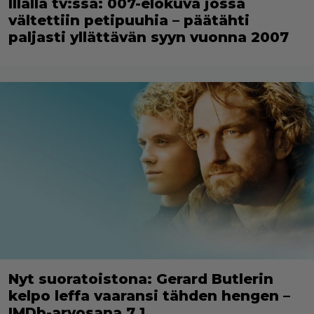
Illalla tv:ssä: 007-elokuva jossa
vältettiin petipuuhia – päätähti
paljasti yllättävän syyn vuonna 2007
Nyt suoratoistona: Gerard Butlerin
kelpo leffa vaaransi tähden hengen –
IMDb-arvosana 7,1