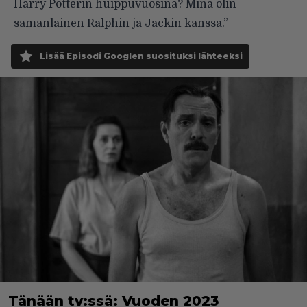
Harry Potterin huippuvuosina? Minä olin
samanlainen Ralphin ja Jackin kanssa.”
Lisää Episodi Googlen suosituksi lähteeksi
Tänään tv:ssä: Vuoden 2023