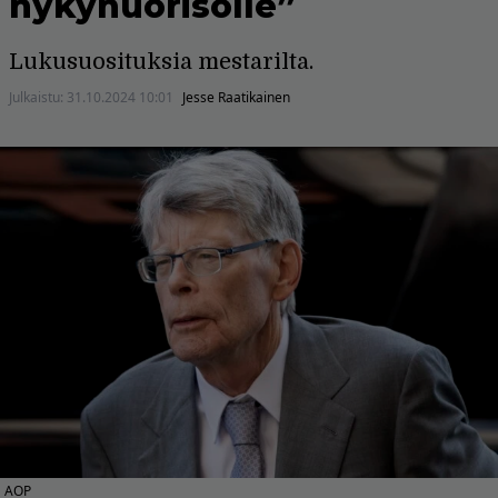
nykynuorisolle”
Lukusuosituksia mestarilta.
Julkaistu:
31.10.2024 10:01
Jesse Raatikainen
AOP