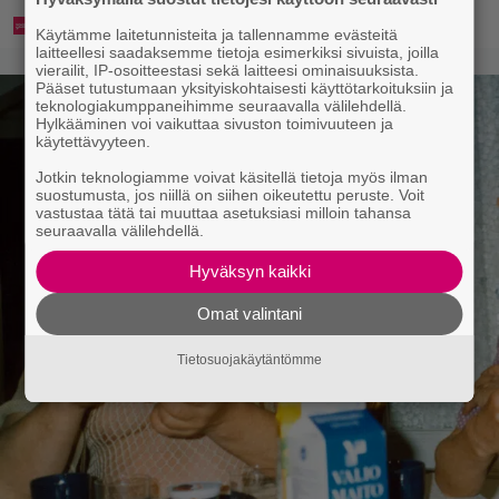
Käytämme laitetunnisteita ja tallennamme evästeitä
laitteellesi saadaksemme tietoja esimerkiksi sivuista, joilla
vierailit, IP-osoitteestasi sekä laitteesi ominaisuuksista.
Pääset tutustumaan yksityiskohtaisesti käyttötarkoituksiin ja
teknologiakumppaneihimme seuraavalla välilehdellä.
Hylkääminen voi vaikuttaa sivuston toimivuuteen ja
käytettävyyteen.
Jotkin teknologiamme voivat käsitellä tietoja myös ilman
suostumusta, jos niillä on siihen oikeutettu peruste. Voit
vastustaa tätä tai muuttaa asetuksiasi milloin tahansa
seuraavalla välilehdellä.
Hyväksyn kaikki
Omat valintani
Tietosuojakäytäntömme