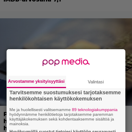
Arvostamme yksityisyyttäsi
Valintasi
Tarvitsemme suostumuksesi tarjotaksemme
henkilökohtaisen käyttökokemuksen
Me ja huolellisesti valitsemamme
89 teknologiakumppania
Poliisi: Kauppakeskusten pihoilla
hyödynnämme henkilötietoja tarjotaksemme paremman
käyttäjäkokemuksen sekä kohdentaaksemme sisältöä ja
huijauksia – tekijät väittävät
mainoksia.
hukanneensa pankkikorttinsa
Hyväksymällä suostut tietojesi käyttöön seuraavasti