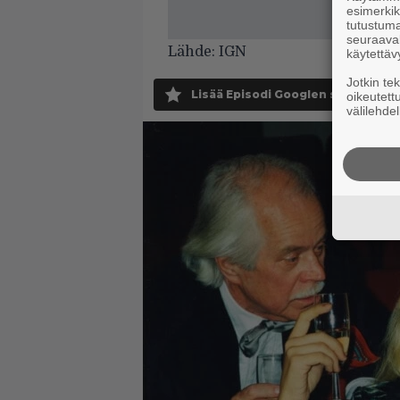
esimerkiks
tutustuma
seuraaval
Lähde:
IGN
käytettäv
Jotkin te
Lisää Episodi Googlen suosituksi 
oikeutett
välilehdel