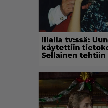
Illalla tv:ssä: U
käytettiin tieto
Sellainen tehtii