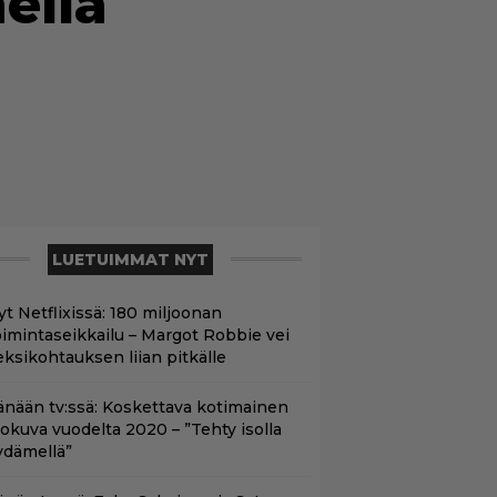
ella
LUETUIMMAT NYT
yt Netflixissä: 180 miljoonan
oimintaseikkailu – Margot Robbie vei
eksikohtauksen liian pitkälle
änään tv:ssä: Koskettava kotimainen
lokuva vuodelta 2020 – ”Tehty isolla
ydämellä”