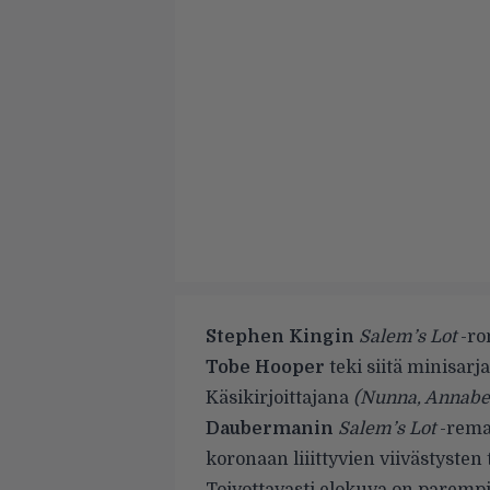
Stephen Kingin
Salem’s Lot
-ro
Tobe Hooper
teki siitä minisarj
Käsikirjoittajana
(Nunna, Annabe
Daubermanin
Salem’s Lot
-remak
koronaan liiittyvien viivästyste