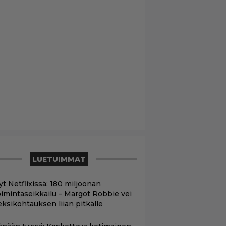
LUETUIMMAT
yt Netflixissä: 180 miljoonan
oimintaseikkailu – Margot Robbie vei
eksikohtauksen liian pitkälle