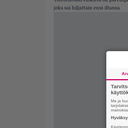
Toivottavasti elokuva on paremp
joka sai hiljattain ensi-iltansa.
Ar
Tarvit
käytt
Me ja huo
tarjotak
mainoksi
Hyväksym
Käytämme 