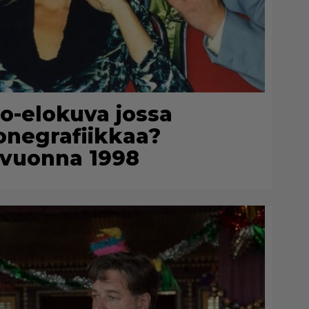
uno-elokuva jossa
konegrafiikkaa?
n vuonna 1998