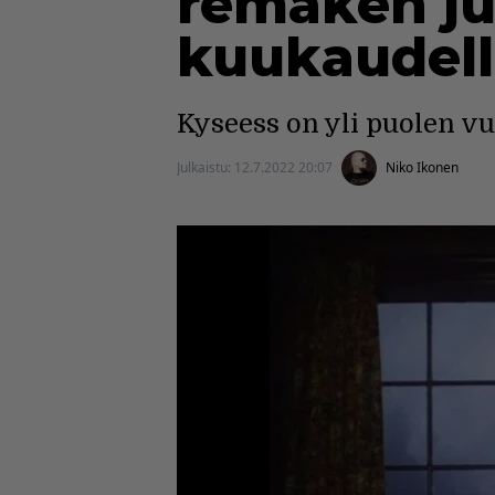
remaken jul
kuukaudel
Kyseess on yli puolen v
Julkaistu:
12.7.2022 20:07
Niko Ikonen