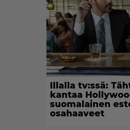
Illalla tv:ssä: T
kantaa Hollywoo
suomalainen este
osahaaveet