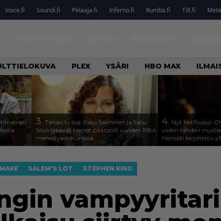
Voice.fi
Soundi.fi
Pelaaja.fi
Inferno.fi
Rumba.fi
Tilt.fi
Metel
T
TIETOVISAT
LISTAT
PODCAST
KILPA
ULTTIELOKUVA
PLEX
YSÄRI
HBO MAX
ILMAI
3.
4.
otimainen
Tänän tv:ssä: Esko Salminen ja Satu
Nyt Netflixissä: 
isolla
Silvo tekevät hienot pääroolit vuoden 1984
viiden tähden mystee
menestyselokuvassa
hienosti kirjoitettu y
EMAKE
SALEM'S LOT
STEPHEN KING
ngin vampyyritar