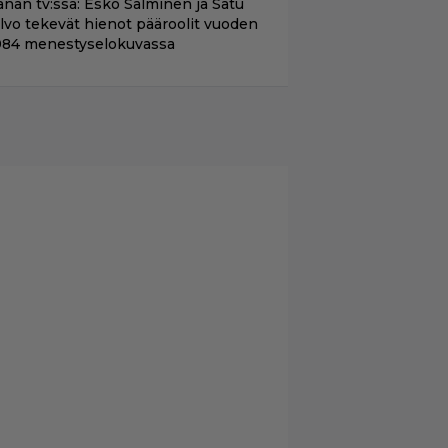
änän tv:ssä: Esko Salminen ja Satu
ilvo tekevät hienot pääroolit vuoden
984 menestyselokuvassa