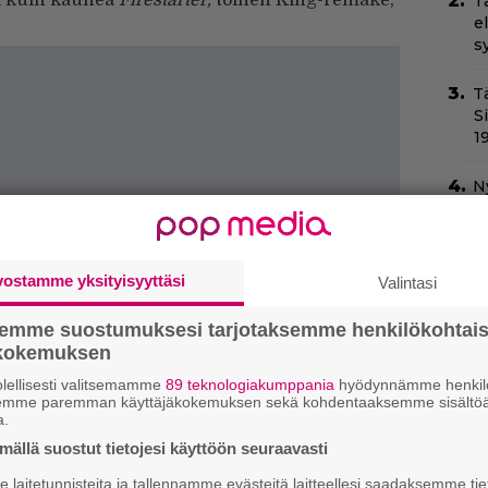
i kuin kauhea
Firestarter,
toinen King-remake,
T
e
s
T
S
1
N
v
h
sa
vostamme yksityisyyttäsi
Valintasi
Il
C
semme suostumuksesi tarjotaksemme henkilökohtai
t
ökokemuksen
lellisesti valitsemamme
89 teknologiakumppania
hyödynnämme henkilö
Va
semme paremman käyttäjäkokemuksen sekä kohdentaaksemme sisältöä
l
a.
m
ällä suostut tietojesi käyttöön seuraavasti
laitetunnisteita ja tallennamme evästeitä laitteellesi saadaksemme tie
T