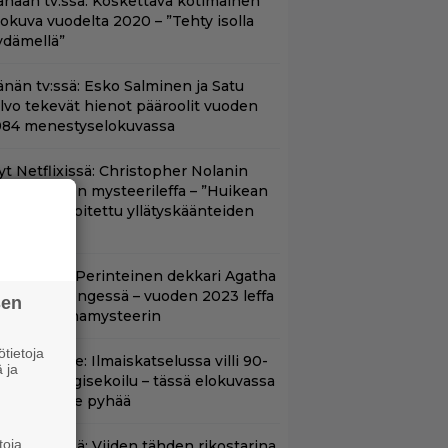
änään tv:ssä: Koskettava kotimainen
lokuva vuodelta 2020 – ”Tehty isolla
ydämellä”
änän tv:ssä: Esko Salminen ja Satu
ilvo tekevät hienot pääroolit vuoden
984 menestyselokuvassa
yt Netflixissä: Christopher Nolanin
iiden tähden mysteerileffa – ”Huikean
ienosti kirjoitettu yllätyskäänteiden
rja”
lalla tv:ssä: Perinteinen dekkari Agatha
hristien hengessä – vuoden 2023 leffa
sen
arjoaa murhamysteerin
tietoja
in aikuisille: Ilmaiskatselussa villi 90-
 ja
uvun kyborgisekoilu – tässä elokuvassa
ikään ei ole pyhää
toja
änään tv:ssä: Viiden tähden rikostarina