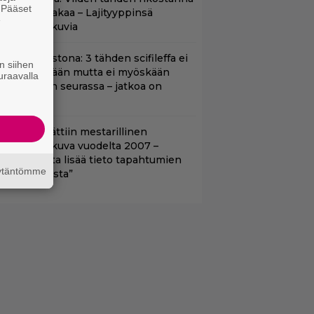
. Pääset
0 vuoden takaa – Lajityyppinsä
e
arhaita elokuvia
t suoratoistona: 3 tähden scifileffa ei
n siihen
litä edeltäjiään mutta ei myöskään
uraavalla
äpeä niiden seurassa – jatkoa on
uvassa
tflixiin lisättiin mestarillinen
ysteerielokuva vuodelta 2007 –
Kiehtovuutta lisää tieto tapahtumien
äytäntömme
odellisuudesta”