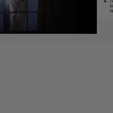
T
S
1