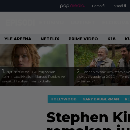
Como.fi
Episodi.fi
ETUSIVU
UUTISET
ELOKUVA
YLE AREENA
NETFLIX
PRIME VIDEO
K18
K
1.
2.
Nyt Netflixissä: 180 miljoonan
Tänään tv:ssä: Koskettava k
toimintaseikkailu – Margot Robbie vei
elokuva vuodelta 2020 – ”Tehty 
seksikohtauksen liian pitkälle
sydämellä”
HOLLYWOOD
GARY DAUBERMAN
R
Stephen Ki