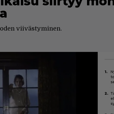
kaisu siirtyy mon
la
uoden viivästyminen.
N
t
s
T
e
s