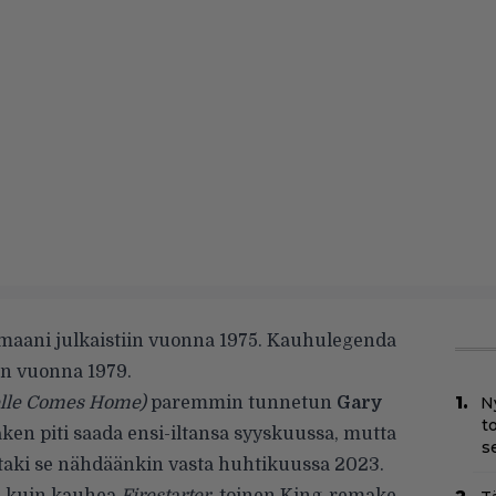
maani julkaistiin vuonna 1975. Kauhulegenda
an vuonna 1979.
lle Comes Home)
paremmin tunnetun
Gary
N
t
en piti saada ensi-iltansa syyskuussa, mutta
s
n taki se nähdäänkin vasta huhtikuussa 2023.