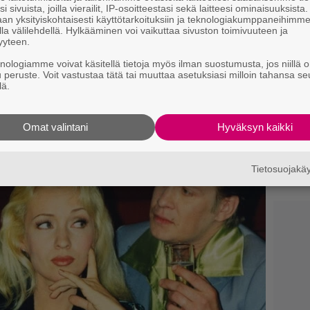
i sivuista, joilla vierailit, IP-osoitteestasi sekä laitteesi ominaisuuksista
3
an yksityiskohtaisesti käyttötarkoituksiin ja teknologiakumppaneihimm
p
la välilehdellä. Hylkääminen voi vaikuttaa sivuston toimivuuteen ja
yyteen.
Ny
knologiamme voivat käsitellä tietoja myös ilman suostumusta, jos niillä o
y
lähteeksi
u peruste. Voit vastustaa tätä tai muuttaa asetuksiasi milloin tahansa se
h
lä.
l
Omat valintani
Hyväksyn kaikki
Ne
m
”
Tietosuojak
t