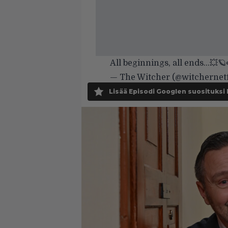
All beginnings, all ends…💥🪐
— The Witcher (@witchernetf
Lisää Episodi Googlen suosituksi 