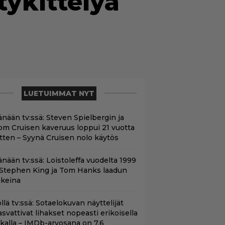
tykittelyä
LUETUIMMAT NYT
änään tv:ssä: Steven Spielbergin ja
om Cruisen kaveruus loppui 21 vuotta
itten – Syynä Cruisen nolo käytös
änään tv:ssä: Loistoleffa vuodelta 1999
 Stephen King ja Tom Hanks laadun
akeina
llä tv:ssä: Sotaelokuvan näyttelijät
asvattivat lihakset nopeasti erikoisella
ikalla – IMDb-arvosana on 7,6