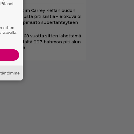
. Pääset
e
lalla tv:ssä: Jim Carrey -leffan oudon
aakaa kohtausta piti siistiä – elokuva oli
oomikon läpimurto supertähteyteen
n siihen
uraavalla
ond-luojan 68 vuotta sitten lähettämä
irje löytyi – tältä 007-hahmon piti alun
erin näyttää
äytäntömme