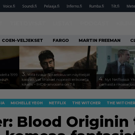
Voice.fi
Soundi.fi
Pelaaja.fi
Inferno.fi
Rumba.fi
Tilt.fi
Metel
T
TIETOVISAT
LISTAT
PODCAST
KILPA
COEN-VELJEKSET
FARGO
MARTIN FREEMAN
C
3.
odelta 1999
Yöllä tv:ssä: Sotaelokuvan näyttelijät
4.
aadun
kasvattivat lihakset nopeasti erikoisella
Nyt Netflixissä: Y
kikalla – IMDb-arvosana on 7,6
parhaista rikossarjoi
IA
MICHELLE YEOH
NETFLIX
THE WITCHER
THE WITCHER
: Blood Originin t