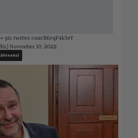
👀
pic.twitter.com/R6rqF4k3eY
lix)
November 10, 2022
lähteeksi