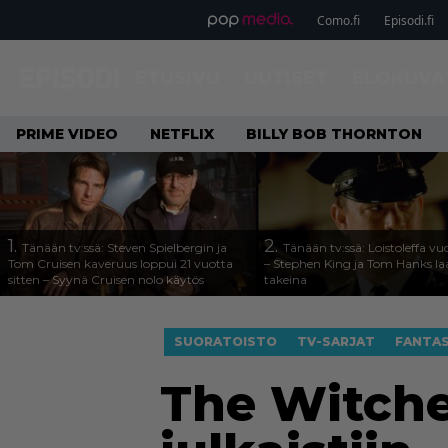
Como.fi
Episodi.fi
ETUSIVU
UUTISET
ELOKUVA
PRIME VIDEO
NETFLIX
BILLY BOB THORNTON
1.
2.
Tänään tv:ssä: Steven Spielbergin ja
Tänään tv:ssä: Loistoleffa vu
Tom Cruisen kaveruus loppui 21 vuotta
– Stephen King ja Tom Hanks l
sitten – Syynä Cruisen nolo käytös
takeina
SUORATOISTO
TV-SARJAT
FANTAS
The Witcher