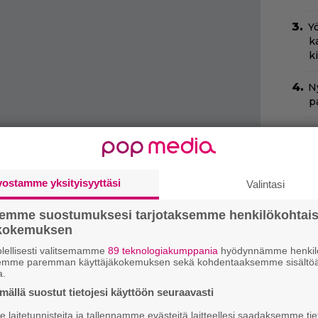
Yö
k
k
Ny
p
I
s
t
k
vostamme yksityisyyttäsi
Valintasi
C
semme suostumuksesi tarjotaksemme henkilökohtai
k
ökokemuksen
t
lellisesti valitsemamme
89 teknologiakumppania
hyödynnämme henkilö
semme paremman käyttäjäkokemuksen sekä kohdentaaksemme sisältöä
H
a.
e
ällä suostut tietojesi käyttöön seuraavasti
M
massa 1200 vuotta ennen Geraltin, Yenneferin
e
laitetunnisteita ja tallennamme evästeitä laitteellesi saadaksemme tie