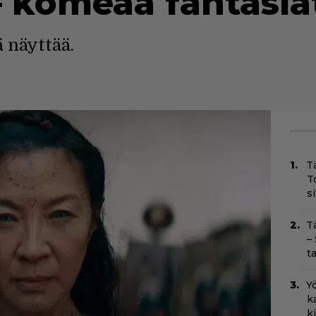
 – komeaa fantasia
 näyttää.
T
T
s
T
–
t
Yö
k
k