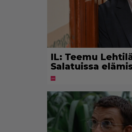
IL: Teemu Lehtiläl
Salatuissa elämi