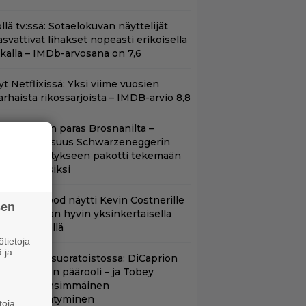
llä tv:ssä: Sotaelokuvan näyttelijät
asvattivat lihakset nopeasti erikoisella
ikalla – IMDb-arvosana on 7,6
t Netflixissä: Yksi viime vuosien
arhaista rikossarjoista – IMDB-arvio 8,8
llan Bond on paras Brosnanilta –
amankaltaisuus Schwarzeneggerin
oimintatykitykseen pakotti tekemään
ässärin uusiksi
lint Eastwood näytti Kevin Costnerille
sen
aapin paikan hyvin yksinkertaisella
oimenpiteellä
tietoja
 ja
uippuleffa suoratoistossa: DiCaprion
nsimmäinen päärooli – ja Tobey
aguiren ensimmäinen
lokuvaesiintyminen
toja