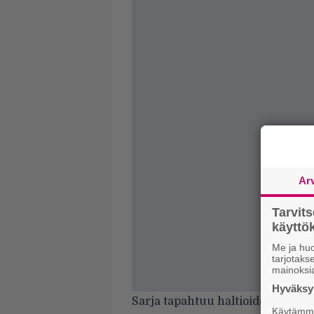
Ar
Tarvit
käytt
Me ja huo
tarjotak
mainoksi
Hyväksym
Sarja tapahtuu haltioiden maail
Käytämme 