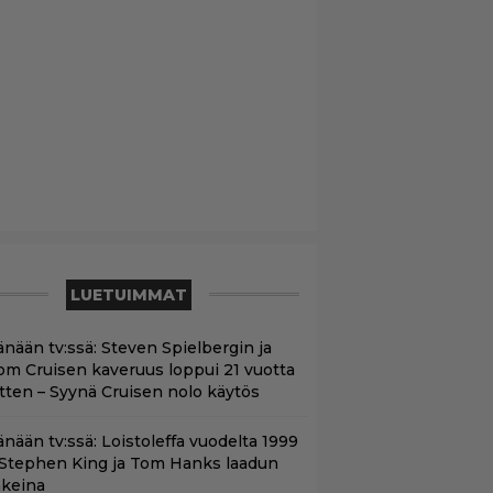
LUETUIMMAT
änään tv:ssä: Steven Spielbergin ja
om Cruisen kaveruus loppui 21 vuotta
itten – Syynä Cruisen nolo käytös
änään tv:ssä: Loistoleffa vuodelta 1999
 Stephen King ja Tom Hanks laadun
akeina