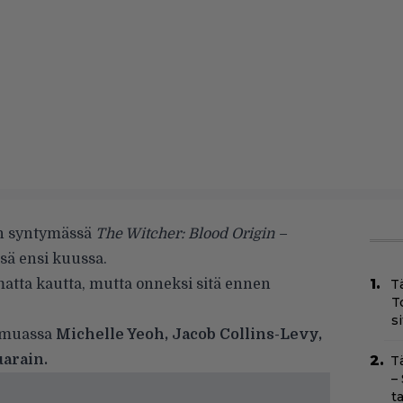
on syntymässä
The Witcher: Blood Origin –
issä ensi kuussa.
lmatta kautta, mutta onneksi sitä ennen
T
T
s
 muassa
Michelle Yeoh, Jacob Collins-Levy,
arain.
T
–
t