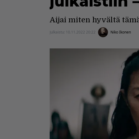
julkaistiin
Aijai miten hyvältä tämä
Julkaistu:
10.11.2022 20:22
Niko Ikonen