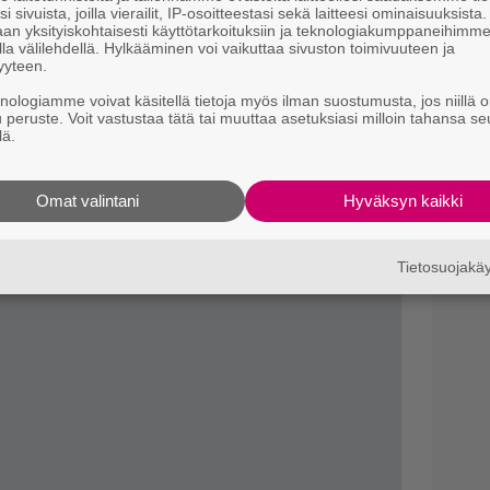
ytetään, kuinka Noitureiden prototyyppi
i sivuista, joilla vierailit, IP-osoitteestasi sekä laitteesi ominaisuuksista
an yksityiskohtaisesti käyttötarkoituksiin ja teknologiakumppaneihimm
Il
la välilehdellä. Hylkääminen voi vaikuttaa sivuston toimivuuteen ja
r
yyteen.
flixissä 25. joulukuuta.
k
knologiamme voivat käsitellä tietoja myös ilman suostumusta, jos niillä o
u peruste. Voit vastustaa tätä tai muuttaa asetuksiasi milloin tahansa se
B
lä.
k
p
Omat valintani
Hyväksyn kaikki
Tietosuojak