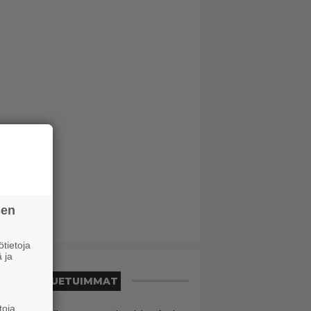
sen
tietoja
 ja
LUETUIMMAT
toja