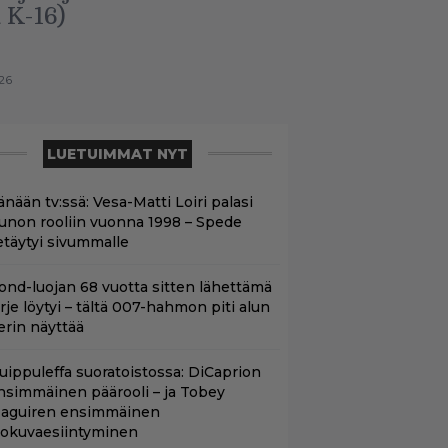
 K-16)
26
LUETUIMMAT NYT
änään tv:ssä: Vesa-Matti Loiri palasi
unon rooliin vuonna 1998 – Spede
etäytyi sivummalle
ond-luojan 68 vuotta sitten lähettämä
irje löytyi – tältä 007-hahmon piti alun
erin näyttää
uippuleffa suoratoistossa: DiCaprion
nsimmäinen päärooli – ja Tobey
aguiren ensimmäinen
lokuvaesiintyminen