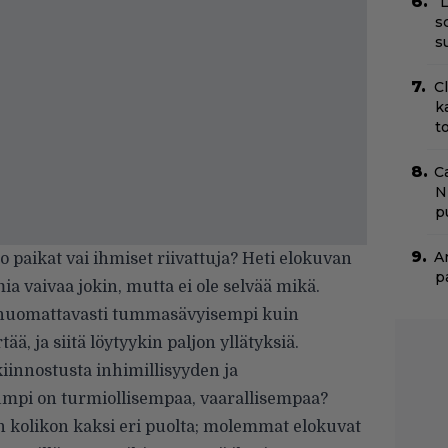
”
s
s
C
k
t
C
N
pu
A
 paikat vai ihmiset riivattuja? Heti elokuvan
p
ia vaivaa jokin, mutta ei ole selvää mikä.
huomattavasti tummasävyisempi kuin
ä, ja siitä löytyykin paljon yllätyksiä.
innostusta inhimillisyyden ja
umpi on turmiollisempaa, vaarallisempaa?
 kolikon kaksi eri puolta; molemmat elokuvat