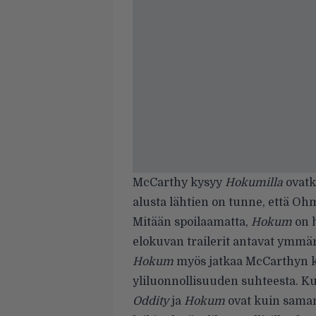
McCarthy kysyy
Hokumilla
ovatko
alusta lähtien on tunne, että Ohm
Mitään spoilaamatta,
Hokum
on 
elokuvan trailerit antavat ymmärtä
Hokum
myös jatkaa McCarthyn ki
yliluonnollisuuden suhteesta. K
Oddity
ja
Hokum
ovat kuin saman