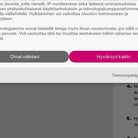
htävä on todistaa, oliko
Oddity
pelkkä sattuma.
Tä
i sivuista, joilla vierailit, IP-osoitteestasi sekä laitteesi ominaisuuksista
U
an yksityiskohtaisesti käyttötarkoituksiin ja teknologiakumppaneihimm
dam Scott
) matkustaa Irlantiin levittämään
la välilehdellä. Hylkääminen voi vaikuttaa sivuston toimivuuteen ja
v
 hotellissa, jossa hänen vanhempansa
yyteen.
elli saattaakin olla kummitusten vallassa.
B
knologiamme voivat käsitellä tietoja myös ilman suostumusta, jos niillä o
u peruste. Voit vastustaa tätä tai muuttaa asetuksiasi milloin tahansa se
k
kum
nojaa enemmän tunnelmaan kuin
lä.
p
 toki sitäkin, mutta vaikka Hokum on
isin” elokuva, se on silti simppelin tehokas.
H
Omat valintani
Hyväksyn kaikki
e
 kliseitä, vaan uskaltaa jopa nojata ja panostaa
M
e
Tietosuojak
N
k
k
H
N
m