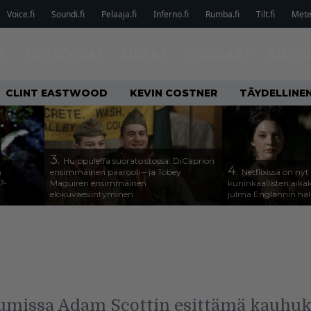
Voice.fi
Soundi.fi
Pelaaja.fi
Inferno.fi
Rumba.fi
Tilt.fi
Metel
T
TIETOVISAT
LISTAT
PODCAST
KILPA
CLINT EASTWOOD
KEVIN COSTNER
TÄYDELLINE
3.
Huippuleffa suoratoistossa: DiCaprion
4.
n
ensimmäinen päärooli – ja Tobey
Netflixissä on nyt
7-
Maguiren ensimmäinen
kuninkaallisten aika
elokuvaesiintyminen
julma Englannin halli
issa Adam Scottin esittämä kauhukir