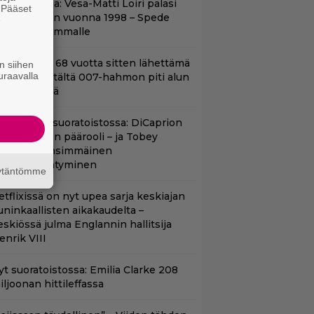
nään tv:ssä: Vesa-Matti Loiri palasi
. Pääset
unon rooliin vuonna 1998 – Spede
e
etäytyi sivummalle
ond-luojan 68 vuotta sitten lähettämä
n siihen
uraavalla
irje löytyi – tältä 007-hahmon piti alun
erin näyttää
uippuleffa suoratoistossa: DiCaprion
nsimmäinen päärooli – ja Tobey
aguiren ensimmäinen
lokuvaesiintyminen
äytäntömme
etflixissä on nyt upea sarja keskiajan
uninkaallisten aikakaudelta –
eskiössä julma Englannin hallitsija
enrik VIII
yt suoratoistossa: Emilia Clarke 208
iljoonan hittileffassa