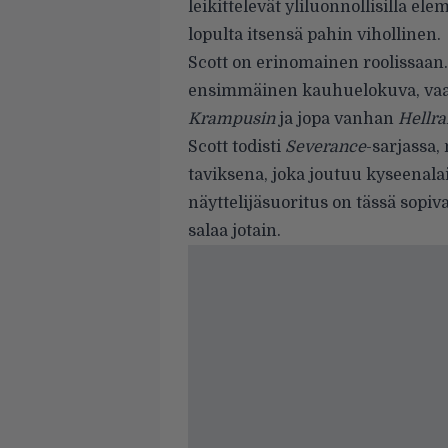
leikittelevät yliluonnollisilla el
lopulta itsensä pahin vihollinen.
Scott on erinomainen roolissaan
ensimmäinen kauhuelokuva, va
Krampusin
ja jopa vanhan
Hellra
Scott todisti
Severance
-sarjassa,
taviksena, joka joutuu kyseena
näyttelijäsuoritus on tässä sopi
salaa jotain.