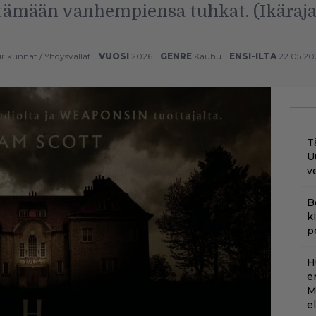
ttämään vanhempiensa tuhkat. (Ikäraja
irikunnat
/
Yhdysvallat
VUOSI
2026
GENRE
Kauhu
ENSI-ILTA
22.05.20
T
U
v
B
k
p
H
e
M
e