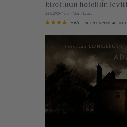
kirottuun hotelliin levi
22.5.2026 10:07
Maria Lättilä
MAA
Irlanti
/
Yhdistyneet arabiemi