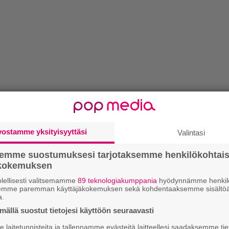
vostamme yksityisyyttäsi
Valintasi
semme suostumuksesi tarjotaksemme henkilökohtai
ökokemuksen
lellisesti valitsemamme
89 teknologiakumppania
hyödynnämme henkilö
semme paremman käyttäjäkokemuksen sekä kohdentaaksemme sisältöä
a.
eräs vuoden 2024 parhaista elokuvista.
ällä suostut tietojesi käyttöön seuraavasti
pitkänsä, vuoden 2020
Caveat
, sen sijaan ei
laitetunnisteita ja tallennamme evästeitä laitteellesi saadaksemme tie