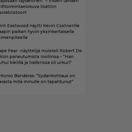
Lajissaan täydellinen” – Viiden tähden
cifitoimintaelokuva lisättiin
uoratoistoon!
lint Eastwood näytti Kevin Costnerille
aapin paikan hyvin yksinkertaisella
oimenpiteellä
ape Fear -näyttelijä muisteli Robert De
iron paneutumista rooliinsa – ”Hän
hui kielillä ja trailerissa oli urkuri”
ntonio Banderas: ”Sydänkohtaus on
arasta mitä minulle on tapahtunut”