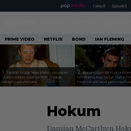
Como.fi
Episodi.fi
ETUSIVU
UUTISET
ELOKUVA
PRIME VIDEO
NETFLIX
BOND
IAN FLEMING
1.
2.
Tänään tv:ssä: Vesa-Matti Loiri palasi
Bond-luojan 68 vuotta sitte
Uunon rooliin vuonna 1998 – Spede
lähettämä kirje löytyi – tältä 00
vetäytyi sivummalle
hahmon piti alun perin näyttää
Hokum
Damian McCarthyn Hokum