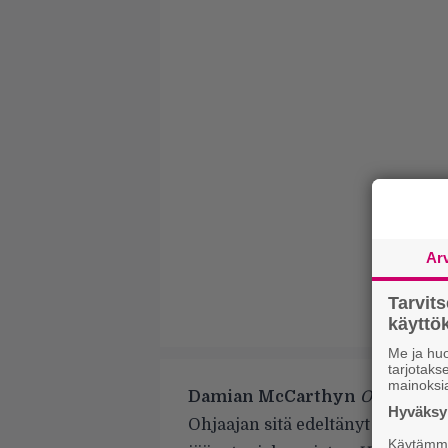
Ar
Tarvit
käytt
Me ja huo
tarjotak
mainoksi
Damian McCarthyn
Oddity
oli 
Hyväksym
Ohjaajan sitä edeltänyt esikois
Käytämme 