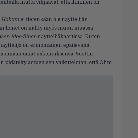
ementeillä mutta vihjaavat, että ihminen on
.
Hokum
ei tietenkään ole näyttelijän
an hänet on nähty myös muun muassa
iser: Bloodlinen
näyttelijäkaartissa. Kuten
 näyttelijä on erinomainen epäilevänä
laistamaan omat uskomuksensa. Scottin
van pidätelty antaen sen vaikutelman, että Ohm