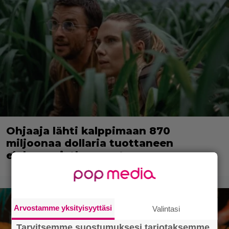
Ohjaaja lähti kalppimaan 870
miljoonaa dollaria tuottaneen
elokuvan jatko-osasta
Arvostamme yksityisyyttäsi
Valintasi
Tarvitsemme suostumuksesi tarjotaksemme