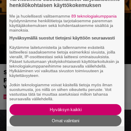
henkilökohtaisen käyttökokemuksen
Me ja huolellisesti valitsemamme
89 teknologiakumppania
hyödynnämme henkilötietoja tarjotaksemme paremman
käyttäjäkokemuksen sekä kohdentaaksemme sisältöä ja
mainoksia.
Hyväksymällä suostut tietojesi käyttöön seuraavasti
Käytämme laitetunnisteita ja tallennamme evästeitä
laitteellesi saadaksemme tietoja esimerkiksi sivuista, joilla
vierailit, IP-osoitteestasi sekä laitteesi ominaisuuksista.
Pääset tutustumaan yksityiskohtaisesti käyttötarkoituksiin ja
teknologiakumppaneihimme seuraavalla välilehdellä.
Hylkääminen voi vaikuttaa sivuston toimivuuteen ja
Sonja Aiello hullaantui elämään
käytettävyyteen.
pienellä paikkakunnalla – ”Voi ottaa
Jotkin teknologiamme voivat käsitellä tietoja myös ilman
vaikka ilman yläosaa aurinkoa”
suostumusta, jos niillä on siihen oikeutettu peruste. Voit
vastustaa tätä tai muuttaa asetuksiasi milloin tahansa
seuraavalla välilehdellä.
Hyväksyn kaikki
Omat valintani