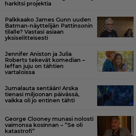
harkitsi projektia
Palkkaako James Gunn uuden
Batman-näyttelijän Pattinsonin
tilalle? Vastasi asiaan
yksiselitteisesti
Jennifer Aniston ja Julia
Roberts tekevät komedian –
leffan juju on tähtien
vartaloissa
Jumalauta sentään! Arska
tienasi miljoonan päivässä,
vaikka oli jo entinen tähti
George Clooney munasi nolosti
vaimonsa kosinnan – ”Se oli
katastrofi”