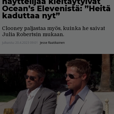
näyttelijää kieltäytyivät
Ocean’s Elevenistä: ”Heitä
kaduttaa nyt”
Clooney paljastaa myös, kuinka he saivat
Julia Robertsin mukaan.
Julkaistu:
20.4.2023 09:01
Jesse Raatikainen