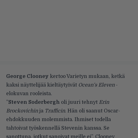
George Clooney
kertoo
Varietyn
mukaan, ketkä
kaksi näyttelijää kieltäytyivät
Ocean’s Eleven
-
elokuvan rooleista.
”
Steven Soderbergh
oli juuri tehnyt
Erin
Brockovichin
ja
Trafficin
. Hän oli saanut Oscar-
ehdokkuuden molemmista. Ihmiset todella
tahtoivat työskennellä Stevenin kanssa. Se
sanottuna, jotkut sanoivat meille ei”, Clooney