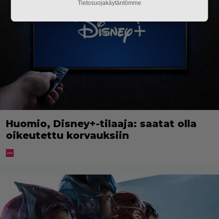
Tietosuojakäytäntömme
Huomio, Disney+-tilaaja: saatat olla
oikeutettu korvauksiin