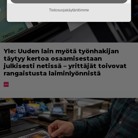
Tietosuojakäytäntömme
Yle: Uuden lain myötä työnhakijan
täytyy kertoa osaamisestaan
julkisesti netissä – yrittäjät toivovat
rangaistusta laiminlyönnistä