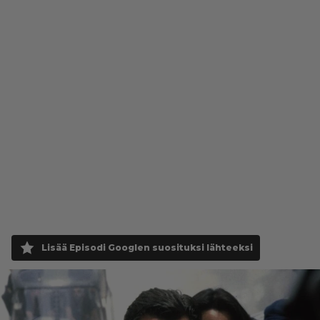
Lisää Episodi Googlen suosituksi lähteeksi