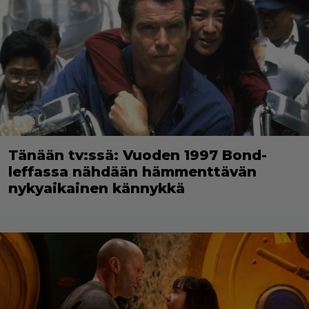
Tänään tv:ssä: Vuoden 1997 Bond-
leffassa nähdään hämmenttävän
nykyaikainen kännykkä