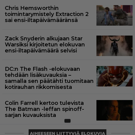
Chris Hemsworthin
toimintarymistely Extraction 2
sai ensi-iltapäivämääränsä
Zack Snyderin alkujaan Star
Warsiksi kirjoitetun elokuvan
ensi-iltapäivämäärä selvisi
DC:n The Flash -elokuvaan
tehdään lisäkuvauksia –
samalla sen päätähti tuomitaan
kotirauhan rikkomisesta
Colin Farrell kertoo tulevista
The Batman -leffan spinoff-
sarjan kuvauksista
AIHEESEEN LIITTYVIÄ ELOKUVIA