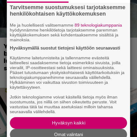
Tarvitsemme suostumuksesi tarjotaksemme
henkilökohtaisen käyttökokemuksen
Me ja huolellisesti valitsemamme
89 teknologiakumppania
hyödynnämme henkilötietoja tarjotaksemme paremman
käyttäjäkokemuksen sekä kohdentaaksemme sisältöä ja
mainoksia.
Yöllä tv:ssä: Pätevä vakoojaleffa vie
Hyväksymällä suostut tietojesi käyttöön seuraavasti
brittimiehen Neuvostoliittoon –
Käytämme laitetunnisteita ja tallennamme evästeitä
luvassa kylmän sodan jännitystä ja
laitteellesi saadaksemme tietoja esimerkiksi sivuista, joilla
salaisuuksia
vierailit, IP-osoitteestasi sekä laitteesi ominaisuuksista.
Pääset tutustumaan yksityiskohtaisesti käyttötarkoituksiin ja
teknologiakumppaneihimme seuraavalla välilehdellä.
Hylkääminen voi vaikuttaa sivuston toimivuuteen ja
käytettävyyteen.
Jotkin teknologiamme voivat käsitellä tietoja myös ilman
suostumusta, jos niillä on siihen oikeutettu peruste. Voit
vastustaa tätä tai muuttaa asetuksiasi milloin tahansa
seuraavalla välilehdellä.
Hyväksyn kaikki
Omat valintani