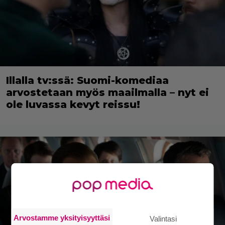
Illalla tv:ssä: Suomi-komediaa
arvostetaan myös maailmalla – nyt ei
ole luvassa kevyt reissu!
Arvostamme yksityisyyttäsi
Valintasi