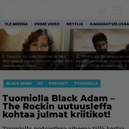
YLE AREENA
PRIME VIDEO
NETFLIX
ILMAISKATSELUSSA
1.
2.
Tänän tv:ssä: Esko Salminen ja Satu
Yöllä tv:ssä: Sotaelokuvan näy
Silvo tekevät hienot pääroolit vuoden 1984
kasvattivat lihakset nopeasti eri
menestyselokuvassa
kikalla – IMDb-arvosana on 7,6
BLACK ADAM
DC
PODCAST
TUOMIOLLA
Tuomiolla Black Adam –
The Rockin uutuusleffa
kohtaa julmat kriitikot!
Tuomiolla-podcastissa aiheena tällä kertaa