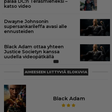
palaa DC:n Teräsmieheksi –
katso video
Dwayne Johnsonin
supersankarileffa avasi alle
ennusteiden
Black Adam ottaa yhteen
Justice Societyn kanssa
uudella videopätkällä
AIHEESEEN LIITTYVIÄ ELOKUVIA
Black Adam