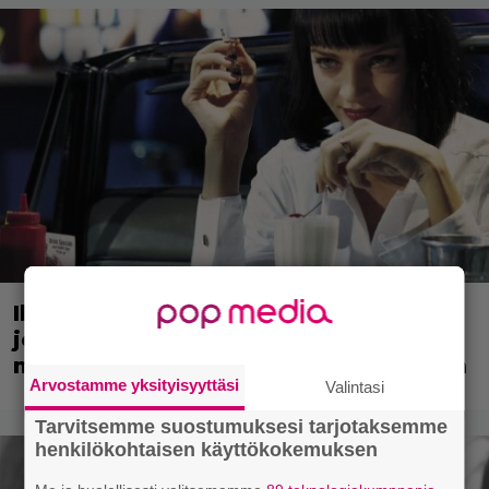
Illalla tv:ssä: 90-luvun rikoselokuva
joka ei vanhene koskaan – rönsyilevä
mestariteos kestää aikaa ja kulutusta
Arvostamme yksityisyyttäsi
Valintasi
Tarvitsemme suostumuksesi tarjotaksemme
henkilökohtaisen käyttökokemuksen