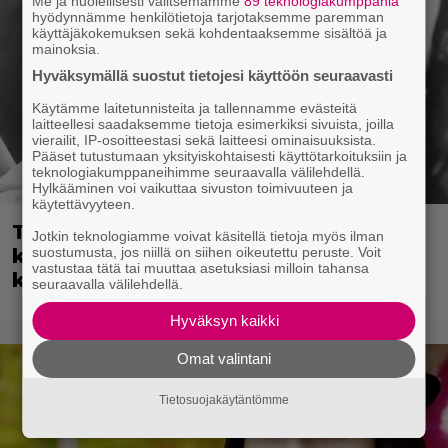
Me ja huolellisesti valitsemamme
89 teknologiakumppania
hyödynnämme henkilötietoja tarjotaksemme paremman
käyttäjäkokemuksen sekä kohdentaaksemme sisältöä ja
mainoksia.
Hyväksymällä suostut tietojesi käyttöön seuraavasti
Käytämme laitetunnisteita ja tallennamme evästeitä
laitteellesi saadaksemme tietoja esimerkiksi sivuista, joilla
vierailit, IP-osoitteestasi sekä laitteesi ominaisuuksista.
Pääset tutustumaan yksityiskohtaisesti käyttötarkoituksiin ja
teknologiakumppaneihimme seuraavalla välilehdellä.
Hylkääminen voi vaikuttaa sivuston toimivuuteen ja
käytettävyyteen.
Tänään tv:ssä: Rikoselokuvan
Jotkin teknologiamme voivat käsitellä tietoja myös ilman
suostumusta, jos niillä on siihen oikeutettu peruste. Voit
klassikko vuodelta 1953 – Asialla
vastustaa tätä tai muuttaa asetuksiasi milloin tahansa
kulttiohjaaja Samuel Fuller
seuraavalla välilehdellä.
Hyväksyn kaikki
Omat valintani
Tietosuojakäytäntömme