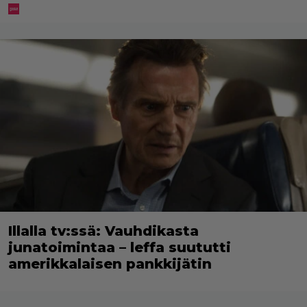
Illalla tv:ssä: Vauhdikasta
junatoimintaa – leffa suututti
amerikkalaisen pankkijätin