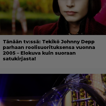
Tänään tv:ssä: Tekikö Johnny Depp
parhaan roolisuorituksensa vuonna
2005 – Elokuva kuin suoraan
satukirjasta!