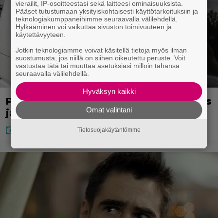
vierailit, IP-osoitteestasi sekä laitteesi ominaisuuksista.
Pääset tutustumaan yksityiskohtaisesti käyttötarkoituksiin ja
teknologiakumppaneihimme seuraavalla välilehdellä.
Hylkääminen voi vaikuttaa sivuston toimivuuteen ja
käytettävyyteen.
Jotkin teknologiamme voivat käsitellä tietoja myös ilman
suostumusta, jos niillä on siihen oikeutettu peruste. Voit
vastustaa tätä tai muuttaa asetuksiasi milloin tahansa
seuraavalla välilehdellä.
Hyväksyn kaikki
Poliisilla tehovalvonta – tästä kysymys
Omat valintani
ja näin kauan kestää
Tietosuojakäytäntömme