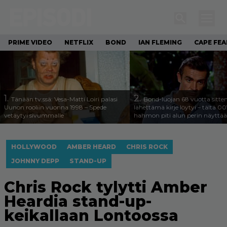
PRIME VIDEO
NETFLIX
BOND
IAN FLEMING
CAPE FEA
1.
2.
Tänään tv:ssä: Vesa-Matti Loiri palasi
Bond-luojan 68 vuotta sitte
Uunon rooliin vuonna 1998 – Spede
lähettämä kirje löytyi – tältä 00
vetäytyi sivummalle
hahmon piti alun perin näyttää
HOLLYWOOD
AMBER HEARD
CHRIS ROCK
JOHNNY DEPP
STAND-UP
Chris Rock tylytti Amber
Heardia stand-up-
keikallaan Lontoossa