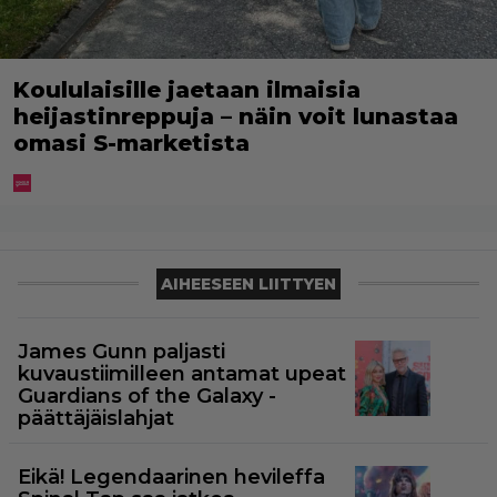
Koululaisille jaetaan ilmaisia
heijastinreppuja – näin voit lunastaa
omasi S-marketista
AIHEESEEN LIITTYEN
James Gunn paljasti
kuvaustiimilleen antamat upeat
Guardians of the Galaxy -
päättäjäislahjat
Eikä! Legendaarinen hevileffa