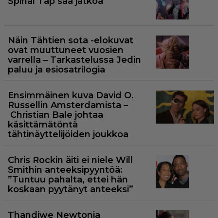
Spinal Tap saa jatkoa
Näin Tähtien sota -elokuvat
ovat muuttuneet vuosien
varrella – Tarkastelussa Jedin
paluu ja esiosatrilogia
Ensimmäinen kuva David O.
Russellin Amsterdamista –
Christian Bale johtaa
käsittämätöntä
tähtinäyttelijöiden joukkoa
Chris Rockin äiti ei niele Will
Smithin anteeksipyyntöä:
”Tuntuu pahalta, ettei hän
koskaan pyytänyt anteeksi”
Thandiwe Newtonia