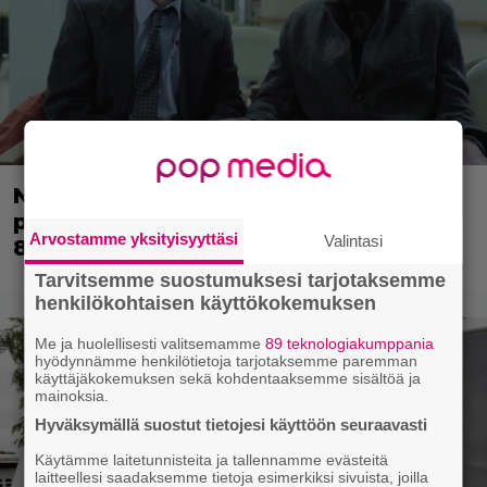
Nyt Netflixissä: Yksi viime vuosien
parhaista rikossarjoista – IMDB-arvio
Arvostamme yksityisyyttäsi
Valintasi
8,8
Tarvitsemme suostumuksesi tarjotaksemme
henkilökohtaisen käyttökokemuksen
Me ja huolellisesti valitsemamme
89 teknologiakumppania
hyödynnämme henkilötietoja tarjotaksemme paremman
käyttäjäkokemuksen sekä kohdentaaksemme sisältöä ja
mainoksia.
Hyväksymällä suostut tietojesi käyttöön seuraavasti
Käytämme laitetunnisteita ja tallennamme evästeitä
laitteellesi saadaksemme tietoja esimerkiksi sivuista, joilla