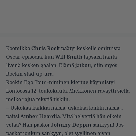
Koomikko
Chris Rock
päätyi keskelle omituista
Oscar-episodia, kun
Will Smith
läpsäisi häntä
livenä kesken gaalan. Elämä jatkuu, niin myös
Rockin stad-up-ura.
Rockin Ego Tour -niminen kiertue käynnistyi
Lontoossa 12. toukokuuta. Miekkonen räväytti siellä
melko rajua tekstiä tiskiin.
– Uskokaa kaikkia naisia, uskokaa kaikki naisia…
paitsi
Amber Heardia
. Mitä helvettiä hän oikein
vetää? Hän paskoi
Johnny Deppin
sänkyyn! Jos
paskot jonkun sänkyyn, olet syyllinen aivan