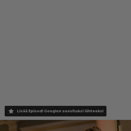
Lisää Episodi Googlen suosituksi lähteeksi