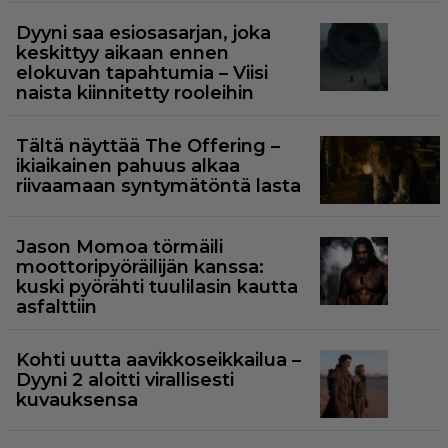
Dyyni saa esiosasarjan, joka
keskittyy aikaan ennen
elokuvan tapahtumia – Viisi
naista kiinnitetty rooleihin
Tältä näyttää The Offering –
ikiaikainen pahuus alkaa
riivaamaan syntymätöntä lasta
Jason Momoa törmäili
moottoripyöräilijän kanssa:
kuski pyörähti tuulilasin kautta
asfalttiin
Kohti uutta aavikkoseikkailua –
Dyyni 2 aloitti virallisesti
kuvauksensa