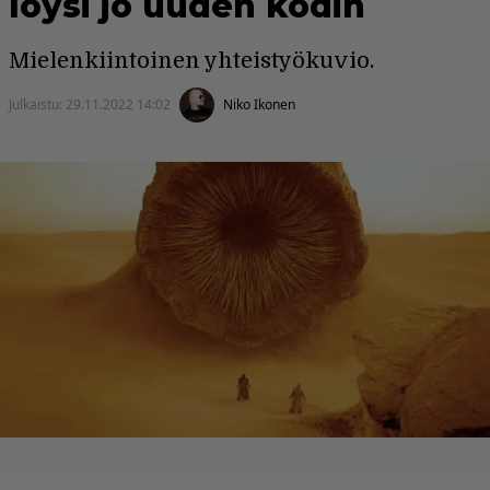
löysi jo uuden kodin
Mielenkiintoinen yhteistyökuvio.
Julkaistu:
29.11.2022 14:02
Niko Ikonen