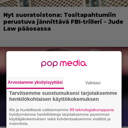
Nyt suoratoistona: Tositapahtumiin
perustuva jännittävä FBI-trilleri – Jude
Law pääosassa
Arvostamme yksityisyyttäsi
Valintasi
Tarvitsemme suostumuksesi tarjotaksemme
henkilökohtaisen käyttökokemuksen
Me ja huolellisesti valitsemamme
89 teknologiakumppania
hyödynnämme henkilötietoja tarjotaksemme paremman
käyttäjäkokemuksen sekä kohdentaaksemme sisältöä ja
mainoksia.