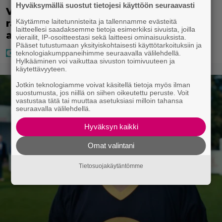
Hyväksymällä suostut tietojesi käyttöön seuraavasti
Vappu Pimiä sai huonoa palvelua
Käytämme laitetunnisteita ja tallennamme evästeitä
ravintolassa – pettyi siellä kahteen
laitteellesi saadaksemme tietoja esimerkiksi sivuista, joilla
asiaan
vierailit, IP-osoitteestasi sekä laitteesi ominaisuuksista.
Pääset tutustumaan yksityiskohtaisesti käyttötarkoituksiin ja
teknologiakumppaneihimme seuraavalla välilehdellä.
Hylkääminen voi vaikuttaa sivuston toimivuuteen ja
käytettävyyteen.
Jotkin teknologiamme voivat käsitellä tietoja myös ilman
suostumusta, jos niillä on siihen oikeutettu peruste. Voit
vastustaa tätä tai muuttaa asetuksiasi milloin tahansa
seuraavalla välilehdellä.
Hyväksyn kaikki
Omat valintani
Tietosuojakäytäntömme