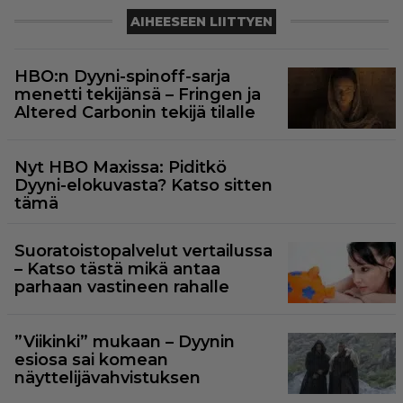
AIHEESEEN LIITTYEN
HBO:n Dyyni-spinoff-sarja
menetti tekijänsä – Fringen ja
Altered Carbonin tekijä tilalle
Nyt HBO Maxissa: Piditkö
Dyyni-elokuvasta? Katso sitten
tämä
Suoratoistopalvelut vertailussa
– Katso tästä mikä antaa
parhaan vastineen rahalle
”Viikinki” mukaan – Dyynin
esiosa sai komean
näyttelijävahvistuksen