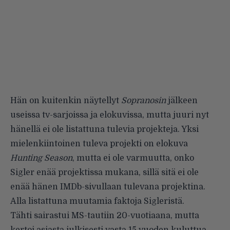
Hän on kuitenkin näytellyt
Sopranosin
jälkeen
useissa tv-sarjoissa ja elokuvissa, mutta juuri nyt
hänellä ei ole listattuna tulevia projekteja. Yksi
mielenkiintoinen tuleva projekti on elokuva
Hunting Season
, mutta ei ole varmuutta, onko
Sigler enää projektissa mukana, sillä sitä ei ole
enää hänen IMDb-sivullaan tulevana projektina.
Alla listattuna muutamia faktoja Sigleristä.
Tähti sairastui
MS-tautiin
20-vuotiaana, mutta
kertoi asiasta julkisesti vasta 15 vuoden kuluttua