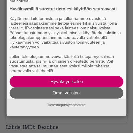
mainoksia.
Hyväksymällä suostut tietojesi käyttöön seuraavasti
Käytämme laitetunnisteita ja tallennamme evästeitä
laitteellesi saadaksemme tietoja esimerkiksi sivuista, joilla
vierailit, IP-osoitteestasi sekä laitteesi ominaisuuksista.
Pääset tutustumaan yksityiskohtaisesti käyttötarkoituksiin ja
teknologiakumppaneihimme seuraavalla välilehdellä.
Hylkääminen voi vaikuttaa sivuston toimivuuteen ja
View this post on Instagram
käytettävyyteen.
Jotkin teknologiamme voivat käsitellä tietoja myös ilman
suostumusta, jos niillä on siihen oikeutettu peruste. Voit
vastustaa tätä tai muuttaa asetuksiasi milloin tahansa
seuraavalla välilehdellä.
Hyväksyn kaikki
Omat valintani
Tietosuojakäytäntömme
A post shared by Jamie Lynn Sigler (@jamielynnsigler)
Lähde:
IMDb
,
Deadline