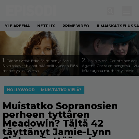
YLE AREENA
NETFLIX
PRIME VIDEO
ILMAISKATSELUSSA
1.
2.
Tänän tv:ssä: Esko Salminen ja Satu
Illalla tv:ssä: Perinteinen dek
Silvo tekevät hienot pääroolit vuoden 1984
Agatha Christien hengessä – v
menestyselokuvassa
leffa tarjoaa murhamysteerin
HOLLYWOOD
MUISTATKO VIELÄ?
Muistatko Sopranosien
perheen tyttären
Meadowin? Tältä 42
täyttänyt Jamie-Lynn