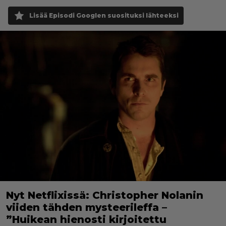
Lisää Episodi Googlen suosituksi lähteeksi
Nyt Netflixissä: Christopher Nolanin
viiden tähden mysteerileffa –
”Huikean hienosti kirjoitettu