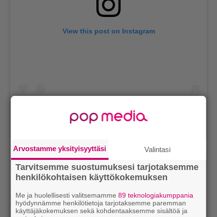
View this post on Instagram
A post shared by Jamie Lynn Sigler (@jamielynnsigler)
Arvostamme yksityisyyttäsi
Valintasi
Tarvitsemme suostumuksesi tarjotaksemme
henkilökohtaisen käyttökokemuksen
Me ja huolellisesti valitsemamme
89 teknologiakumppania
hyödynnämme henkilötietoja tarjotaksemme paremman
käyttäjäkokemuksen sekä kohdentaaksemme sisältöä ja