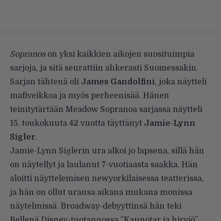
Sopranos
on yksi kaikkien aikojen suosituimpia
sarjoja, ja sitä seurattiin ahkerasti Suomessakin.
Sarjan tähtenä oli
James Gandolfini
, joka näytteli
mafiveikkoa ja myös perheenisää. Hänen
teinitytärtään Meadow Sopranoa sarjassa näytteli
15. toukokuuta 42 vuotta täyttänyt
Jamie-Lynn
Sigler
.
Jamie-Lynn Siglerin ura alkoi jo lapsena, sillä hän
on näytellyt ja laulanut 7-vuotiaasta saakka. Hän
aloitti näyttelemisen newyorkilaisessa teatterissa,
ja hän on ollut uransa aikana mukana monissa
näytelmissä. Broadway-debyyttinsä hän teki
Bellenä Disney-tuotannossa ”Kaunotar ja hirviö”.