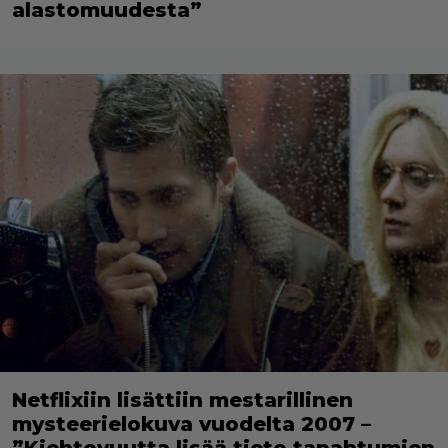
alastomuudesta”
Netflixiin lisättiin mestarillinen
mysteerielokuva vuodelta 2007 –
”Kiehtovuutta lisää tieto tapahtumien