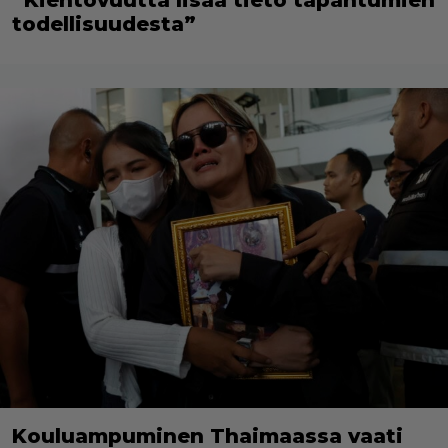
todellisuudesta”
Kouluampuminen Thaimaassa vaati