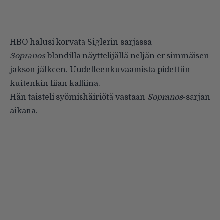
HBO halusi korvata Siglerin sarjassa
Sopranos
blondilla näyttelijällä neljän ensimmäisen
jakson jälkeen. Uudelleenkuvaamista pidettiin
kuitenkin liian kalliina.
Hän taisteli syömishäiriötä vastaan
Sopranos
-sarjan
aikana.