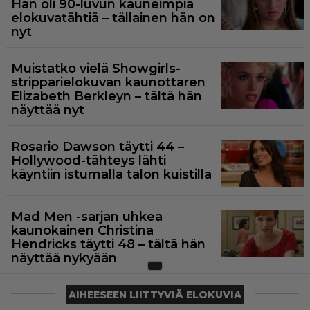
Hän oli 90-luvun kauneimpia
elokuvatähtiä – tällainen hän on
nyt
Muistatko vielä Showgirls-
stripparielokuvan kaunottaren
Elizabeth Berkleyn – tältä hän
näyttää nyt
Rosario Dawson täytti 44 –
Hollywood-tähteys lähti
käyntiin istumalla talon kuistilla
Mad Men -sarjan uhkea
kaunokainen Christina
Hendricks täytti 48 – tältä hän
näyttää nykyään
AIHEESEEN LIITTYVIÄ ELOKUVIA