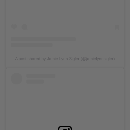
A post shared by Jamie Lynn Sigler (@jamielynnsigler)