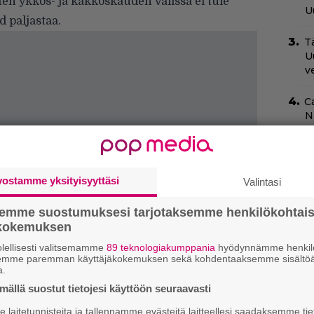
oten ykkös- ja kakkoskauden välissä ei tule
U
 paljastaa.
Tä
U
v
C
N
pu
I
m
vostamme yksityisyyttäsi
Valintasi
k
semme suostumuksesi tarjotaksemme henkilökohtai
N
ökokemuksen
T
lellisesti valitsemamme
89 teknologiakumppania
hyödynnämme henkilö
B
semme paremman käyttäjäkokemuksen sekä kohdentaaksemme sisältöä
t
a.
ällä suostut tietojesi käyttöön seuraavasti
S
f
laitetunnisteita ja tallennamme evästeitä laitteellesi saadaksemme tie