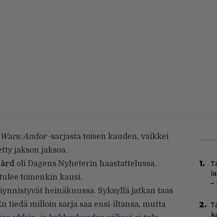
 Wars: Andor
-sarjasta toisen kauden, vaikkei
tty jakson jaksoa.
gård
oli Dagens Nyheterin haastattelussa.
T
l
tulee toinenkin kausi.
–
ynnistyvät heinäkuussa. Syksyllä jatkan taas
 tiedä milloin sarja saa ensi-iltansa, mutta
T
k