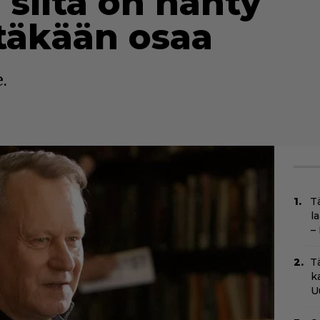
siitä on nähty
täkään osaa
.
T
l
–
T
k
U