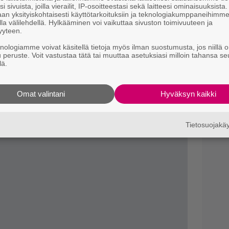
s
i sivuista, joilla vierailit, IP-osoitteestasi sekä laitteesi ominaisuuksista
an yksityiskohtaisesti käyttötarkoituksiin ja teknologiakumppaneihimm
la välilehdellä. Hylkääminen voi vaikuttaa sivuston toimivuuteen ja
S
lä näkymin Disney Plussassa joskus
yyteen.
s
 Cassian Andoriksi. Sarja tapahtuu viisi
knologiamme voivat käsitellä tietoja myös ilman suostumusta, jos niillä o
k
u peruste. Voit vastustaa tätä tai muuttaa asetuksiasi milloin tahansa se
Wars Storyn
tapahtumia.
lä.
T
n muassa
Forest Whitaker, Genevieve
O
Shaw, Denise Gough, Kyle Soller
ja
Rober
t
Omat valintani
Hyväksyn kaikki
Tietosuojak