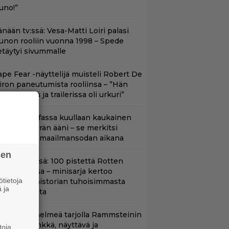
uno!”
nään tv:ssä: Vesa-Matti Loiri palasi
unon rooliin vuonna 1998 – Spede
etäytyi sivummalle
ape Fear -näyttelijä muisteli Robert De
iron paneutumista rooliinsa – ”Hän
hui kielillä ja trailerissa oli urkuri”
llan natsileffassa kuullaan kaukainen
oottoripyörän ääni – se merkitsi
uolemaa 2. maailmansodan aikana
sen
yt Netflixissä: 100 pistettä Rotten
omatoesissa – minisarja kertoo
tietoja
ritannian historian tuhoisimmasta
 ja
errori-iskusta
uoratoistohelmeä tarjolla Rammsteinin
aneille – synkkä, näyttävä ja
toja