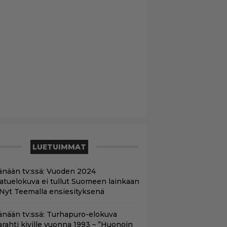
LUETUIMMAT
änään tv:ssä: Vuoden 2024
aatuelokuva ei tullut Suomeen lainkaan
 Nyt Teemalla ensiesityksenä
änään tv:ssä: Turhapuro-elokuva
arahti kiville vuonna 1993 – ”Huonoin