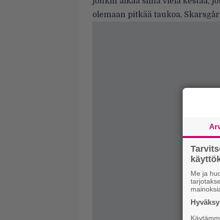
jonkin aikaa siinä vielä kestää, j
olemaan pitkää taukoa, Skarsgård
Ar
Tarvit
käytt
Me ja huo
tarjotak
mainoksi
Hyväksym
Käytämme 