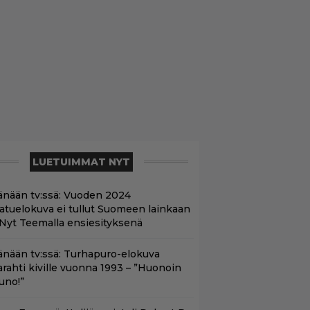
LUETUIMMAT NYT
änään tv:ssä: Vuoden 2024
aatuelokuva ei tullut Suomeen lainkaan
 Nyt Teemalla ensiesityksenä
änään tv:ssä: Turhapuro-elokuva
arahti kiville vuonna 1993 – ”Huonoin
uno!”