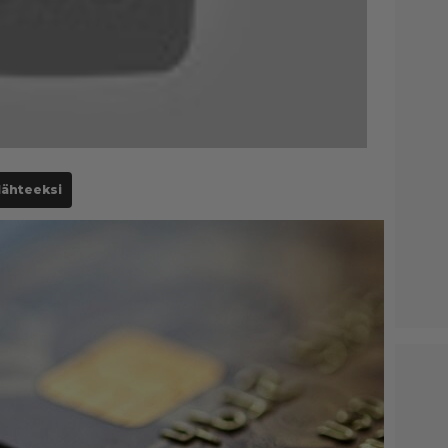
lähteeksi