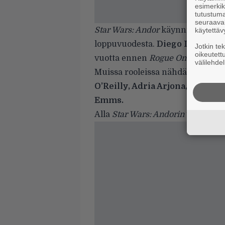
esimerkiks
tutustuma
seuraaval
Star Wars: Andor
käynnistyy näil
käytettäv
loppuvuodesta.
Diego Luna
palaa
Jotkin te
oikeutett
vuotta ennen
Rogue One: A Star 
välilehdel
Muissa rooleissa nähdään muu
O’Reilly, Adria Arjona, Fiona 
Emms.
Alla
Star Wars: Andorin
teaseri.