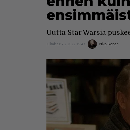
ennen kuin 
ensimmäis
Uutta Star Warsia puskee
Julkaistu:
7.2.2022 19:47
Niko Ikonen