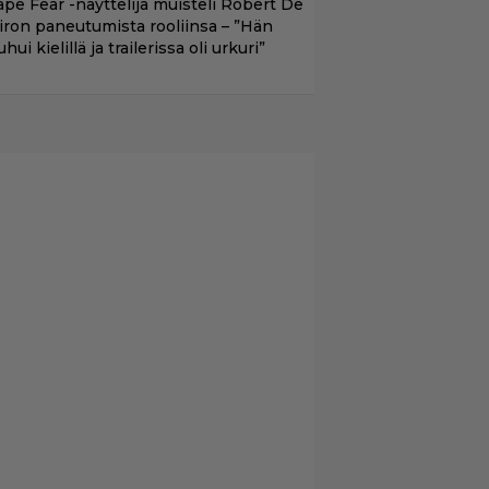
ape Fear -näyttelijä muisteli Robert De
iron paneutumista rooliinsa – ”Hän
hui kielillä ja trailerissa oli urkuri”