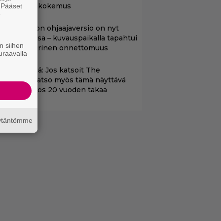
atumainen kokemus
. Pääset
e
cifi-klassikon ohjaajaversio on nyt
uoratoistossa – kuvauspaikalla tapahtui
n siihen
auhea ja verinen onnettomuus
uraavalla
änään tv:ssä: Jos katsoit The
dysseyn, katso myös tämä näyttävä
oimintaeepos 20 vuoden takaa
äytäntömme