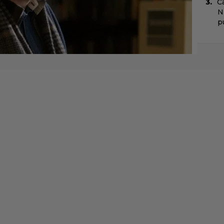
C
N
pu