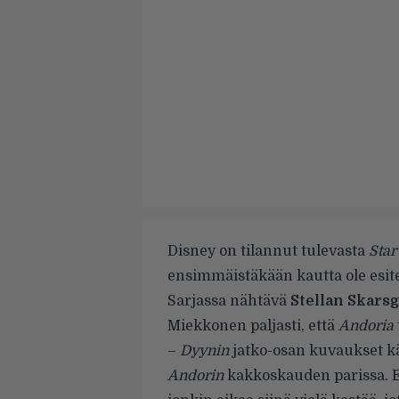
Disney on tilannut tulevasta
Star
ensimmäistäkään kautta ole esite
Sarjassa nähtävä
Stellan Skars
Miekkonen paljasti, että
Andoria
–
Dyynin
jatko-osan kuvaukset kä
Andorin
kakkoskauden parissa. En