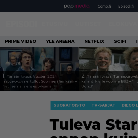
Como.fi
Episodi.fi
ETUSIVU
UUTISET
ELOKUVA
PRIME VIDEO
YLE AREENA
NETFLIX
SCIFI
1.
2.
Tänään tv:ssä: Vuoden 2024
Tänään tv:ssä: Turhapuro-e
laatuelokuva ei tullut Suomeen lainkaan –
karahti kiville vuonna 1993 – ”
Nyt Teemalla ensiesityksenä
Uuno!”
SUORATOISTO
TV-SARJAT
DIEGO 
Tuleva Star