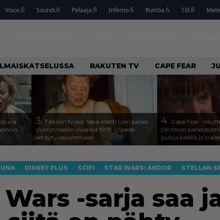
Voice.fi
Soundi.fi
Pelaaja.fi
Inferno.fi
Rumba.fi
Tilt.fi
Metel
T
TIETOVISAT
LISTAT
PODCAST
KILPA
ILMAISKATSELUSSA
RAKUTEN TV
CAPE FEAR
J
3.
4.
lokuva
Tänään tv:ssä: Vesa-Matti Loiri palasi
Cape Fear -näytte
Huonoin
Uunon rooliin vuonna 1998 – Spede
De Niron paneutumis
vetäytyi sivummalle
puhui kielillä ja traile
LUNA
DISNEY PLUS
SCIFI
STAR WARS: ANDOR
STELLAN S
 Wars -sarja saa j