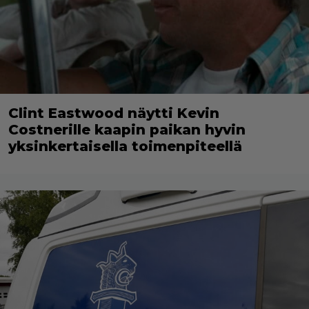
Clint Eastwood näytti Kevin
Costnerille kaapin paikan hyvin
yksinkertaisella toimenpiteellä