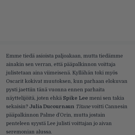
Emme tiedä asioista paljoakaan, mutta tiedämme
ainakin sen verran, että pääpalkinnon voittaja
julistetaan aina viimeisenä. Kyllähän toki myös
Oscarit kokivat muutoksen, kun parhaan elokuvan
pysti jaettiin tänä vuonna ennen parhaita
näyttelijöitä, joten ehkä
Spike Lee
meni sen takia
sekaisin?
Julia Ducournaun
Titane
voitti Cannesin
pääpalkinnon Palme d’Orin, mutta jostain
penteleen syystä Lee julisti voittajan jo aivan
seremonian alussa.