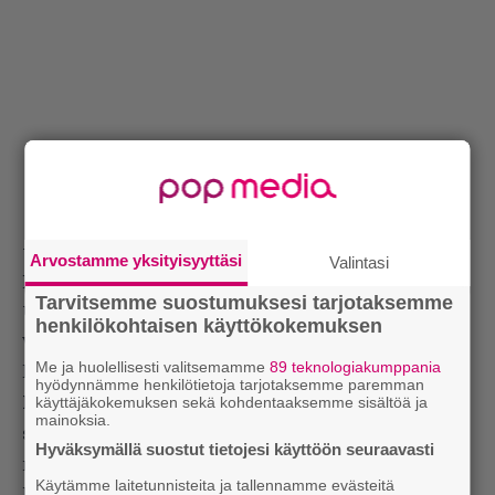
– Ja tässä he ovat kuitenkin perustamassa uutta
Arvostamme yksityisyyttäsi
Valintasi
perhettä kaikkien sosiaalisten paineiden
Tarvitsemme suostumuksesi tarjotaksemme
ulkopuolella. Halusin näyttää, että jokainen meistä
henkilökohtaisen käyttökokemuksen
voi valita sen, mitä olemme.
Me ja huolellisesti valitsemamme
89 teknologiakumppania
Ranskalaisella kirjoittajalla ja filosofilla
Michel De
hyödynnämme henkilötietoja tarjotaksemme paremman
käyttäjäkokemuksen sekä kohdentaaksemme sisältöä ja
Montaignella
on eräs lause, joka kuvaa tällaista
mainoksia.
suhdetta hyvin. Hänellä oli erityinen suhde toisen
Hyväksymällä suostut tietojesi käyttöön seuraavasti
ranskalaisen kirjoittajan
Etienne de la Boétien
Käytämme laitetunnisteita ja tallennamme evästeitä