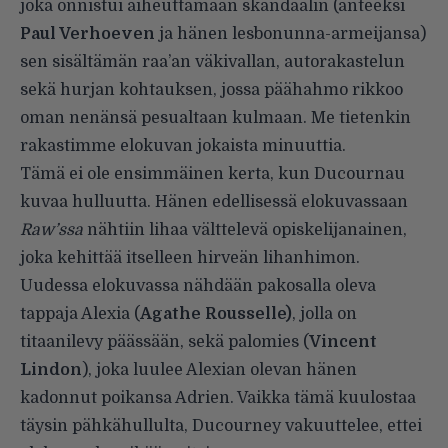
joka onnistui aiheuttamaan skandaalin (anteeksi
Paul Verhoeven
ja hänen lesbonunna-armeijansa)
sen sisältämän raa’an väkivallan, autorakastelun
sekä hurjan kohtauksen, jossa päähahmo rikkoo
oman nenänsä pesualtaan kulmaan. Me tietenkin
rakastimme elokuvan jokaista minuuttia.
Tämä ei ole ensimmäinen kerta, kun Ducournau
kuvaa hulluutta. Hänen edellisessä elokuvassaan
Raw’ssa
nähtiin lihaa välttelevä opiskelijanainen,
joka kehittää itselleen hirveän lihanhimon.
Uudessa elokuvassa nähdään pakosalla oleva
tappaja Alexia (
Agathe Rousselle)
, jolla on
titaanilevy päässään, sekä palomies (
Vincent
Lindon
), joka luulee Alexian olevan hänen
kadonnut poikansa Adrien. Vaikka tämä kuulostaa
täysin pähkähullulta, Ducourney vakuuttelee, ettei