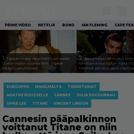
PRIME VIDEO
NETFLIX
BOND
IAN FLEMING
CAPE FEA
1.
2.
Tänään tv:ssä: Vesa-Matti Loiri palasi
Bond-luojan 68 vuotta sitte
Uunon rooliin vuonna 1998 – Spede
lähettämä kirje löytyi – tältä 00
vetäytyi sivummalle
hahmon piti alun perin näyttää
EUROOPPA
MAAILMALTA
TAPAHTUMAT
AGATHE ROUSSELLE
CANNES
JULIA DUCOURNAU
SPIKE LEE
TITANE
VINCENT LINDON
Cannesin pääpalkinnon
voittanut Titane on niin