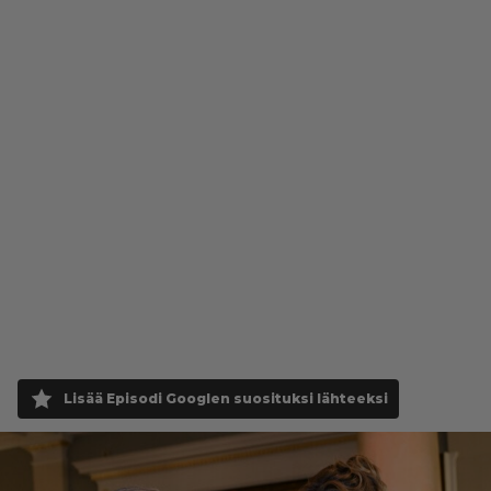
Lisää Episodi Googlen suosituksi lähteeksi