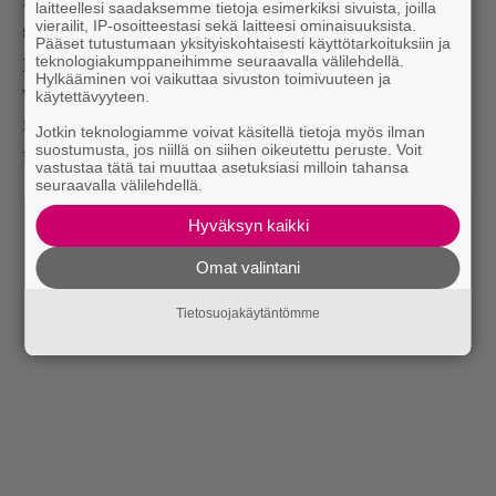
kanssa. De Montaigne kertoi intensiivisestä
laitteellesi saadaksemme tietoja esimerkiksi sivuista, joilla
vierailit, IP-osoitteestasi sekä laitteesi ominaisuuksista.
suhteestaan seuraavilla sanoilla: ”Jos minua
Pääset tutustumaan yksityiskohtaisesti käyttötarkoituksiin ja
teknologiakumppaneihimme seuraavalla välilehdellä.
painostetaan kertomaan, miksi rakastan häntä,
Hylkääminen voi vaikuttaa sivuston toimivuuteen ja
voin vain todeta, että siksi koska hän on hän ja
käytettävyyteen.
minä olen minä. Muuta suhteesta ei sitten tarvitse
Jotkin teknologiamme voivat käsitellä tietoja myös ilman
suostumusta, jos niillä on siihen oikeutettu peruste. Voit
tietääkään.”
vastustaa tätä tai muuttaa asetuksiasi milloin tahansa
seuraavalla välilehdellä.
Hyväksyn kaikki
Omat valintani
Tietosuojakäytäntömme