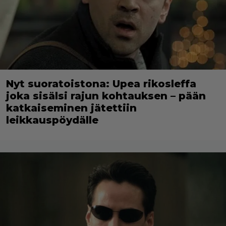
Nyt suoratoistona: Upea rikosleffa
joka sisälsi rajun kohtauksen – pään
katkaiseminen jätettiin
leikkauspöydälle