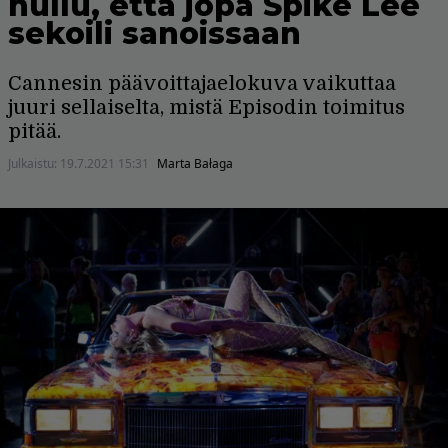
hullu, että jopa Spike Lee
sekoili sanoissaan
Cannesin päävoittajaelokuva vaikuttaa
juuri sellaiselta, mistä Episodin toimitus
pitää.
Julkaistu:
19.7.2021 15:31
Marta Bałaga