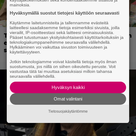
käyttäjäkokemuksen sekä kohdentaaksemme sisältöä ja
mainoksia.
Hyväksymällä suostut tietojesi käyttöön seuraavasti
Käytämme laitetunnisteita ja tallennamme evästeitä
laitteellesi saadaksemme tietoja esimerkiksi sivuista, joilla
vierailit, IP-osoitteestasi sekä laitteesi ominaisuuksista.
Tänään tv:ssä: Koskettava kotimainen
Pääset tutustumaan yksityiskohtaisesti käyttötarkoituksiin ja
elokuva vuodelta 2020 – ”Tehty isolla
teknologiakumppaneihimme seuraavalla välilehdellä.
Hylkääminen voi vaikuttaa sivuston toimivuuteen ja
sydämellä”
käytettävyyteen.
Jotkin teknologiamme voivat käsitellä tietoja myös ilman
suostumusta, jos niillä on siihen oikeutettu peruste. Voit
vastustaa tätä tai muuttaa asetuksiasi milloin tahansa
seuraavalla välilehdellä.
Hyväksyn kaikki
Omat valintani
Tietosuojakäytäntömme