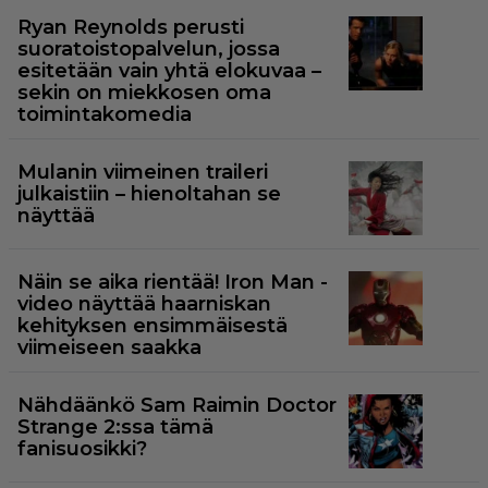
Ryan Reynolds perusti
suoratoistopalvelun, jossa
esitetään vain yhtä elokuvaa –
sekin on miekkosen oma
toimintakomedia
Mulanin viimeinen traileri
julkaistiin – hienoltahan se
näyttää
Näin se aika rientää! Iron Man -
video näyttää haarniskan
kehityksen ensimmäisestä
viimeiseen saakka
Nähdäänkö Sam Raimin Doctor
Strange 2:ssa tämä
fanisuosikki?