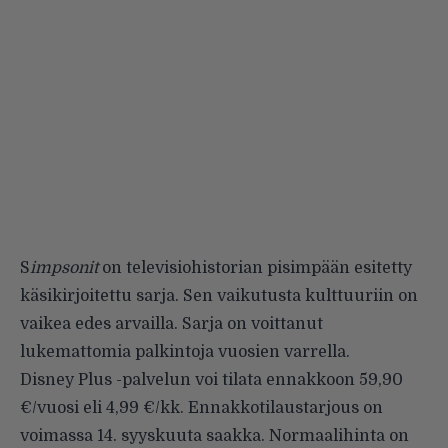
S
impsonit
on televisiohistorian pisimpään esitetty
käsikirjoitettu sarja. Sen vaikutusta kulttuuriin on
vaikea edes arvailla. Sarja on voittanut
lukemattomia palkintoja vuosien varrella.
Disney Plus -palvelun voi tilata ennakkoon
59,90
€/vuosi eli 4,99 €/kk. Ennakkotilaustarjous on
voimassa 14. syyskuuta saakka. Normaalihinta on