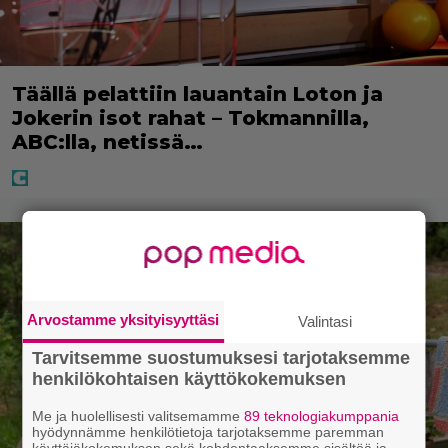
Täällä pelattiin lauantain Loton ja
Jokerin isot rahat – Tokmannilla,
ABC:lla, netissä…
Arvostamme yksityisyyttäsi
Valintasi
Tarvitsemme suostumuksesi tarjotaksemme
henkilökohtaisen käyttökokemuksen
Me ja huolellisesti valitsemamme
89 teknologiakumppania
hyödynnämme henkilötietoja tarjotaksemme paremman