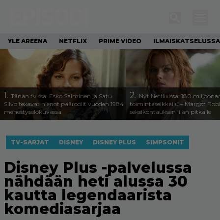
YLE AREENA
NETFLIX
PRIME VIDEO
ILMAISKATSELUSSA
1.
2.
Tänän tv:ssä: Esko Salminen ja Satu
Nyt Netflixissä: 180 miljoona
Silvo tekevät hienot pääroolit vuoden 1984
toimintaseikkailu – Margot Robb
menestyselokuvassa
seksikohtauksen liian pitkälle
TV-SARJAT
DISNEY
DISNEY PLUS
SIMPSONIT
Disney Plus -palvelussa
nähdään heti alussa 30
kautta legendaarista
komediasarjaa