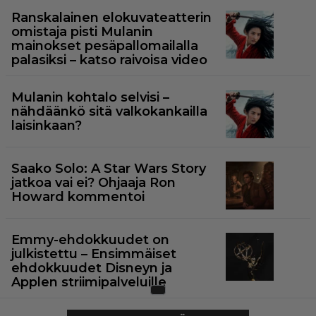
Ranskalainen elokuvateatterin
omistaja pisti Mulanin
mainokset pesäpallomailalla
palasiksi – katso raivoisa video
Mulanin kohtalo selvisi –
nähdäänkö sitä valkokankailla
laisinkaan?
Saako Solo: A Star Wars Story
jatkoa vai ei? Ohjaaja Ron
Howard kommentoi
Emmy-ehdokkuudet on
julkistettu – Ensimmäiset
ehdokkuudet Disneyn ja
Applen striimipalveluille