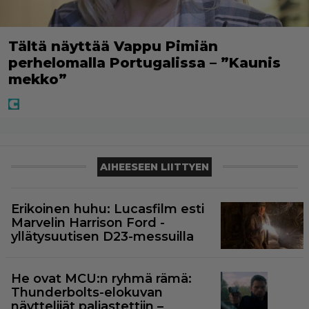
Tältä näyttää Vappu Pimiän
perhelomalla Portugalissa – ”Kaunis
mekko”
AIHEESEEN LIITTYEN
Erikoinen huhu: Lucasfilm esti
Marvelin Harrison Ford -
yllätysuutisen D23-messuilla
He ovat MCU:n ryhmä rämä:
Thunderbolts-elokuvan
näyttelijät paljastettiin –