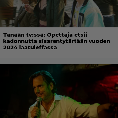
Tänään tv:ssä: Opettaja etsii
kadonnutta sisarentytärtään vuoden
2024 laatuleffassa