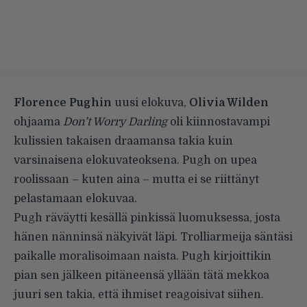
Florence Pughin
uusi elokuva,
Olivia Wilden
ohjaama
Don’t Worry Darling
oli kiinnostavampi
kulissien takaisen draamansa takia kuin
varsinaisena elokuvateoksena. Pugh on upea
roolissaan – kuten aina – mutta ei se riittänyt
pelastamaan elokuvaa.
Pugh räväytti kesällä pinkissä luomuksessa
, josta
hänen nänninsä näkyivät läpi. Trolliarmeija säntäsi
paikalle moralisoimaan naista. Pugh kirjoittikin
pian sen jälkeen pitäneensä yllään tätä mekkoa
juuri sen takia, että ihmiset reagoisivat siihen.