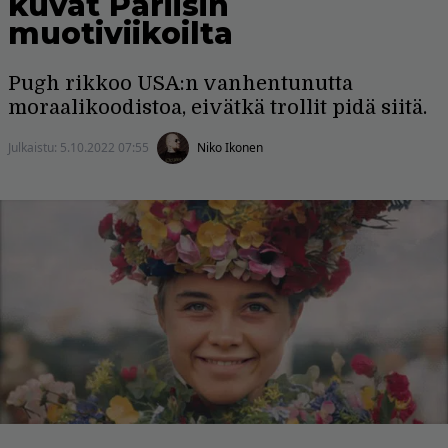
kuvat Pariisin
muotiviikoilta
Pugh rikkoo USA:n vanhentunutta
moraalikoodistoa, eivätkä trollit pidä siitä.
Julkaistu:
5.10.2022 07:55
Niko Ikonen