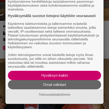
hyödynnämme henkilötietoja tarjotaksemme paremman
käyttäjäkokemuksen sekä kohdentaaksemme sisältöä ja
mainoksia.
Hyväksymällä suostut tietojesi käyttöön seuraavasti
Käytämme laitetunnisteita ja tallennamme evästeitä
”Että semmonen sirkus” – TTK-
laitteellesi saadaksemme tietoja esimerkiksi sivuista, joilla
vierailit, IP-osoitteestasi sekä laitteesi ominaisuuksista.
kilpailijat julkistettiin ja kansalla on
Pääset tutustumaan yksityiskohtaisesti käyttötarkoituksiin ja
sanottavaa
teknologiakumppaneihimme seuraavalla välilehdellä.
Hylkääminen voi vaikuttaa sivuston toimivuuteen ja
käytettävyyteen.
Jotkin teknologiamme voivat käsitellä tietoja myös ilman
suostumusta, jos niillä on siihen oikeutettu peruste. Voit
vastustaa tätä tai muuttaa asetuksiasi milloin tahansa
seuraavalla välilehdellä.
Hyväksyn kaikki
Omat valintani
Tietosuojakäytäntömme