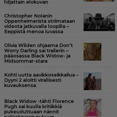
hiljattain elokuvan
Christopher Nolanin
Oppenheimerista striimataan
videota jatkuvalla loopilla –
Eeppistä menoa luvassa
Olivia Wilden ohjaama Don’t
Worry Darling sai trailerin –
pääosassa Black Widow- ja
Midsommar-stara
Kohti uutta aavikkoseikkailua –
Dyyni 2 aloitti virallisesti
kuvauksensa
Black Widow -tähti Florence
Pugh sai kuulla kritiikkiä
pukeuduttuaan nännit
paljastavaan pukuun