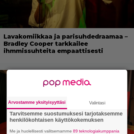
Lavakomiikkaa ja parisuhdedraamaa –
Bradley Cooper tarkkailee
ihmmissuhteita empaattisesti
Arvostamme yksityisyyttäsi
Valintasi
Tarvitsemme suostumuksesi tarjotaksemme
henkilökohtaisen käyttökokemuksen
Me ja huolellisesti valitsemamme
89 teknologiakumppania