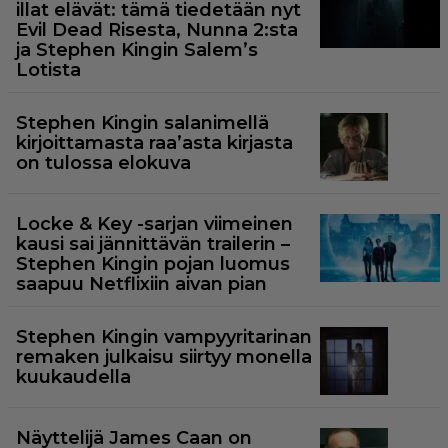
illat elävät: tämä tiedetään nyt
Evil Dead Risesta, Nunna 2:sta
ja Stephen Kingin Salem’s
Lotista
Stephen Kingin salanimellä
kirjoittamasta raa’asta kirjasta
on tulossa elokuva
Locke & Key -sarjan viimeinen
kausi sai jännittävän trailerin –
Stephen Kingin pojan luomus
saapuu Netflixiin aivan pian
Stephen Kingin vampyyritarinan
remaken julkaisu siirtyy monella
kuukaudella
Näyttelijä James Caan on