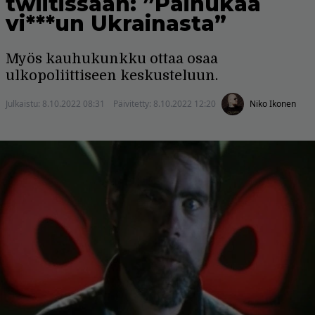
twiitissään: ”Painukaa
vi***un Ukrainasta”
Myös kauhukunkku ottaa osaa
ulkopoliittiseen keskusteluun.
Julkaistu:
8.10.2022 08:31
Päivitetty:
8.10.2022 12:20
Niko Ikonen