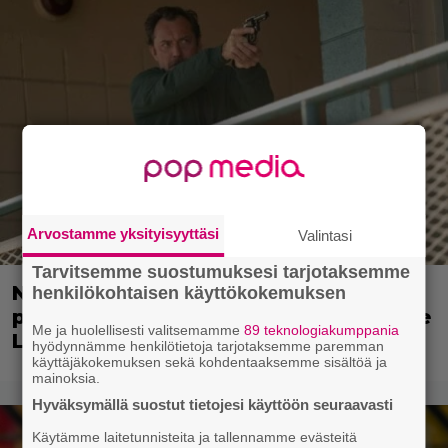
Arvostamme yksityisyyttäsi
Valintasi
Tarvitsemme suostumuksesi tarjotaksemme
Nyt suoratoistona: Tositapahtumiin
henkilökohtaisen käyttökokemuksen
perustuva jännittävä FBI-trilleri – Jude
Me ja huolellisesti valitsemamme
89 teknologiakumppania
Law pääosassa
hyödynnämme henkilötietoja tarjotaksemme paremman
käyttäjäkokemuksen sekä kohdentaaksemme sisältöä ja
mainoksia.
Hyväksymällä suostut tietojesi käyttöön seuraavasti
Käytämme laitetunnisteita ja tallennamme evästeitä