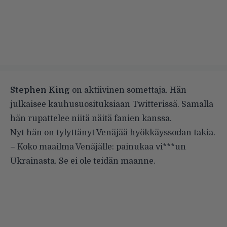
Stephen King
on aktiivinen somettaja. Hän
julkaisee kauhusuosituksiaan Twitterissä. Samalla
hän rupattelee niitä näitä fanien kanssa.
Nyt hän on tylyttänyt Venäjää hyökkäyssodan takia.
– Koko maailma Venäjälle: painukaa vi***un
Ukrainasta. Se ei ole teidän maanne.