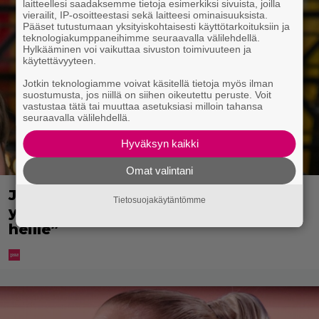
laitteellesi saadaksemme tietoja esimerkiksi sivuista, joilla
vierailit, IP-osoitteestasi sekä laitteesi ominaisuuksista.
Pääset tutustumaan yksityiskohtaisesti käyttötarkoituksiin ja
teknologiakumppaneihimme seuraavalla välilehdellä.
Hylkääminen voi vaikuttaa sivuston toimivuuteen ja
käytettävyyteen.
Jotkin teknologiamme voivat käsitellä tietoja myös ilman
suostumusta, jos niillä on siihen oikeutettu peruste. Voit
vastustaa tätä tai muuttaa asetuksiasi milloin tahansa
seuraavalla välilehdellä.
Hyväksyn kaikki
Omat valintani
Jani Sievinen kokosi lapsikatraansa
Tietosuojakäytäntömme
yhteen – ”Minun suurin perintöni
heille”