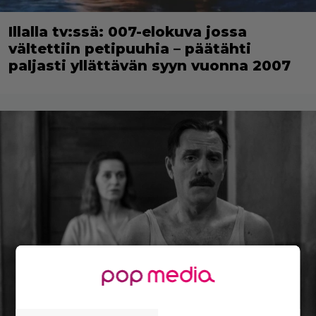
Illalla tv:ssä: 007-elokuva jossa
vältettiin petipuuhia – päätähti
paljasti yllättävän syyn vuonna 2007