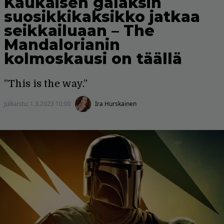
Kaukaisen galaksin
suosikkikaksikko jatkaa
seikkailuaan – The
Mandalorianin
kolmoskausi on täällä
”This is the way.”
Julkaistu:
1.3.2023 10:00
Ira Hurskainen