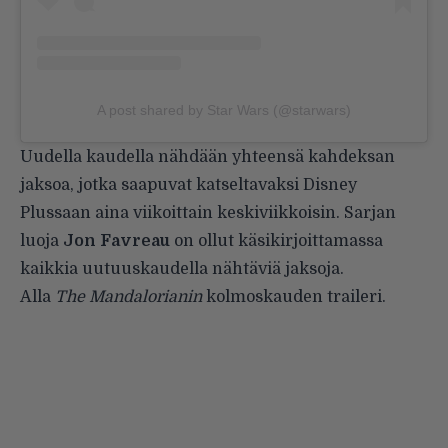
A post shared by Star Wars (@starwars)
Uudella kaudella nähdään yhteensä kahdeksan
jaksoa, jotka saapuvat katseltavaksi Disney
Plussaan aina viikoittain keskiviikkoisin. Sarjan
luoja
Jon Favreau
on ollut käsikirjoittamassa
kaikkia uutuuskaudella nähtäviä jaksoja.
Alla
The Mandalorianin
kolmoskauden traileri.