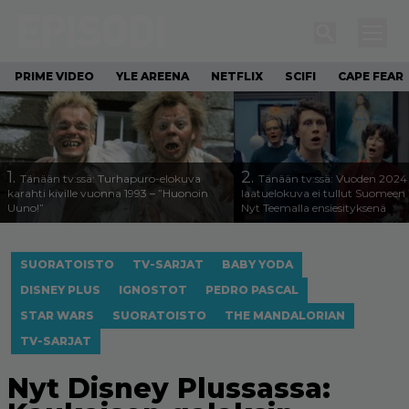
PRIME VIDEO
YLE AREENA
NETFLIX
SCIFI
CAPE FEAR
1.
2.
Tänään tv:ssä: Turhapuro-elokuva
Tänään tv:ssä: Vuoden 2024
karahti kiville vuonna 1993 – ”Huonoin
laatuelokuva ei tullut Suomeen 
Uuno!”
Nyt Teemalla ensiesityksenä
SUORATOISTO
TV-SARJAT
BABY YODA
DISNEY PLUS
IGNOSTOT
PEDRO PASCAL
STAR WARS
SUORATOISTO
THE MANDALORIAN
TV-SARJAT
Nyt Disney Plussassa: