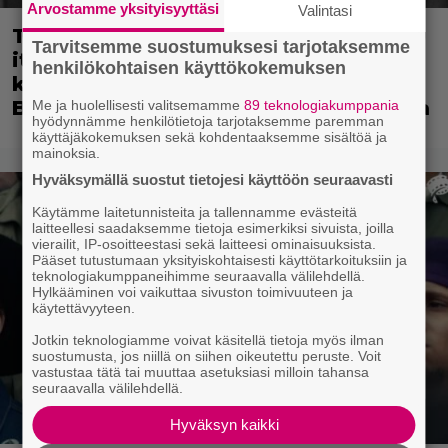
Arvostamme yksityisyyttäsi
Valintasi
Tänään tv:ssä: Vuoden 2023
Tarvitsemme suostumuksesi tarjotaksemme
italialaisesta elokuvasta tuli
henkilökohtaisen käyttökokemuksen
kotimaassaan suositumpi kuin
Barbie – Nyt ensiesityksenä Suomessa
Me ja huolellisesti valitsemamme
89 teknologiakumppania
hyödynnämme henkilötietoja tarjotaksemme paremman
käyttäjäkokemuksen sekä kohdentaaksemme sisältöä ja
mainoksia.
Hyväksymällä suostut tietojesi käyttöön seuraavasti
Käytämme laitetunnisteita ja tallennamme evästeitä
laitteellesi saadaksemme tietoja esimerkiksi sivuista, joilla
vierailit, IP-osoitteestasi sekä laitteesi ominaisuuksista.
Pääset tutustumaan yksityiskohtaisesti käyttötarkoituksiin ja
teknologiakumppaneihimme seuraavalla välilehdellä.
Hylkääminen voi vaikuttaa sivuston toimivuuteen ja
käytettävyyteen.
Jotkin teknologiamme voivat käsitellä tietoja myös ilman
suostumusta, jos niillä on siihen oikeutettu peruste. Voit
vastustaa tätä tai muuttaa asetuksiasi milloin tahansa
seuraavalla välilehdellä.
Hyväksyn kaikki