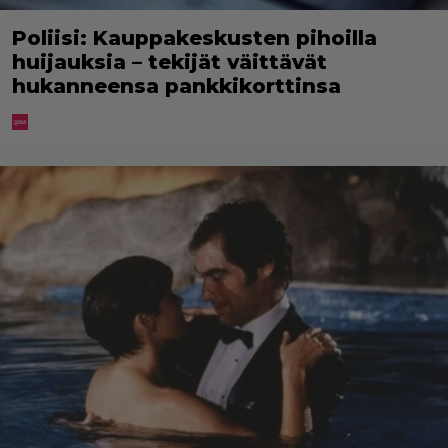
Poliisi: Kauppakeskusten pihoilla
huijauksia – tekijät väittävät
hukanneensa pankkikorttinsa