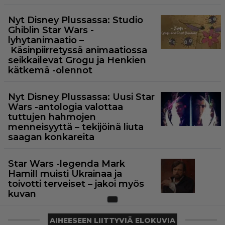
Nyt Disney Plussassa: Studio
Ghiblin Star Wars -
lyhytanimaatio –
Käsinpiirretyssä animaatiossa
seikkailevat Grogu ja Henkien
kätkemä -olennot
Nyt Disney Plussassa: Uusi Star
Wars -antologia valottaa
tuttujen hahmojen
menneisyyttä – tekijöinä liuta
saagan konkareita
Star Wars -legenda Mark
Hamill muisti Ukrainaa ja
toivotti terveiset – jakoi myös
kuvan
AIHEESEEN LIITTYVIÄ ELOKUVIA