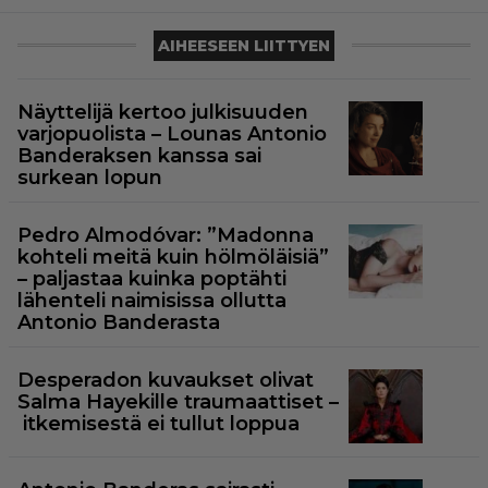
AIHEESEEN LIITTYEN
Näyttelijä kertoo julkisuuden
varjopuolista – Lounas Antonio
Banderaksen kanssa sai
surkean lopun
Pedro Almodóvar: ”Madonna
kohteli meitä kuin hölmöläisiä”
– paljastaa kuinka poptähti
lähenteli naimisissa ollutta
Antonio Banderasta
Desperadon kuvaukset olivat
Salma Hayekille traumaattiset –
itkemisestä ei tullut loppua