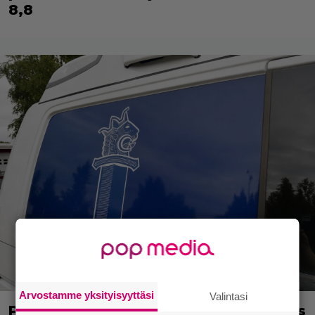
8,8
Arvostamme yksityisyyttäsi
Valintasi
Poliisilla tehovalvonta – tästä kysymys