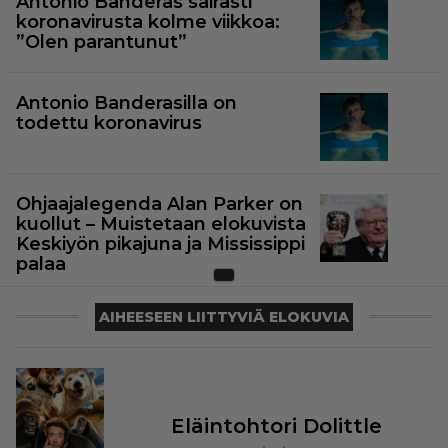
Antonio Banderas sairasti
koronavirusta kolme viikkoa:
”Olen parantunut”
Antonio Banderasilla on
todettu koronavirus
Ohjaajalegenda Alan Parker on
kuollut – Muistetaan elokuvista
Keskiyön pikajuna ja Mississippi
palaa
AIHEESEEN LIITTYVIÄ ELOKUVIA
Eläintohtori Dolittle