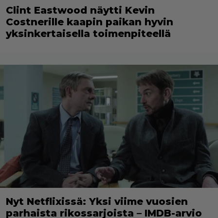
Clint Eastwood näytti Kevin
Costnerille kaapin paikan hyvin
yksinkertaisella toimenpiteellä
Nyt Netflixissä: Yksi viime vuosien
parhaista rikossarjoista – IMDB-arvio