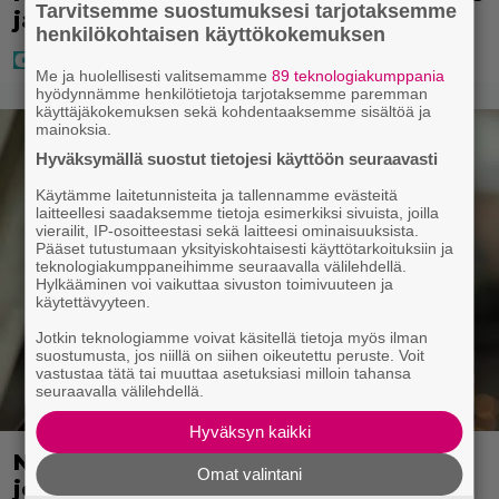
Tarvitsemme suostumuksesi tarjotaksemme
ja näin kauan kestää
henkilökohtaisen käyttökokemuksen
Me ja huolellisesti valitsemamme
89 teknologiakumppania
hyödynnämme henkilötietoja tarjotaksemme paremman
käyttäjäkokemuksen sekä kohdentaaksemme sisältöä ja
mainoksia.
Hyväksymällä suostut tietojesi käyttöön seuraavasti
Käytämme laitetunnisteita ja tallennamme evästeitä
laitteellesi saadaksemme tietoja esimerkiksi sivuista, joilla
vierailit, IP-osoitteestasi sekä laitteesi ominaisuuksista.
Pääset tutustumaan yksityiskohtaisesti käyttötarkoituksiin ja
teknologiakumppaneihimme seuraavalla välilehdellä.
Hylkääminen voi vaikuttaa sivuston toimivuuteen ja
käytettävyyteen.
Jotkin teknologiamme voivat käsitellä tietoja myös ilman
suostumusta, jos niillä on siihen oikeutettu peruste. Voit
vastustaa tätä tai muuttaa asetuksiasi milloin tahansa
seuraavalla välilehdellä.
Hyväksyn kaikki
Nyt suoratoistona: Upea rikosleffa
Omat valintani
joka sisälsi rajun kohtauksen – pään