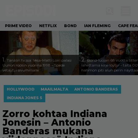
PRIME VIDEO
NETFLIX
BOND
IAN FLEMING
CAPE FEA
1.
2.
Tänään tv:ssä: Vesa-Matti Loiri palasi
Bond-luojan 68 vuotta sitte
Uunon rooliin vuonna 1998 – Spede
lähettämä kirje löytyi – tältä 00
vetäytyi sivummalle
hahmon piti alun perin näyttää
HOLLYWOOD
MAAILMALTA
ANTONIO BANDERAS
INDIANA JONES 5
Zorro kohtaa Indiana
Jonesin – Antonio
Banderas mukana