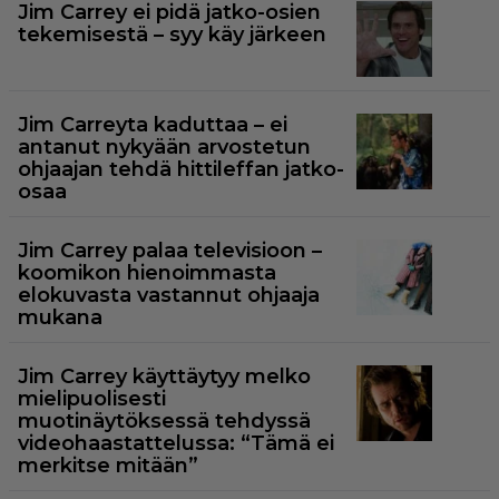
Jim Carrey ei pidä jatko-osien
tekemisestä – syy käy järkeen
Jim Carreyta kaduttaa – ei
antanut nykyään arvostetun
ohjaajan tehdä hittileffan jatko-
osaa
Jim Carrey palaa televisioon –
koomikon hienoimmasta
elokuvasta vastannut ohjaaja
mukana
Jim Carrey käyttäytyy melko
mielipuolisesti
muotinäytöksessä tehdyssä
videohaastattelussa: “Tämä ei
merkitse mitään”