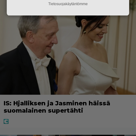
Tietosuojakäytäntömme
IS: Hjalliksen ja Jasminen häissä
suomalainen supertähti