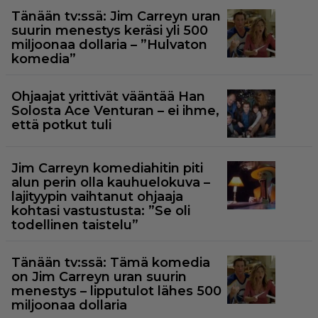
Tänään tv:ssä: Jim Carreyn uran
suurin menestys keräsi yli 500
miljoonaa dollaria – ”Hulvaton
komedia”
Ohjaajat yrittivät vääntää Han
Solosta Ace Venturan – ei ihme,
että potkut tuli
Jim Carreyn komediahitin piti
alun perin olla kauhuelokuva –
lajityypin vaihtanut ohjaaja
kohtasi vastustusta: ”Se oli
todellinen taistelu”
Tänään tv:ssä: Tämä komedia
on Jim Carreyn uran suurin
menestys – lipputulot lähes 500
miljoonaa dollaria