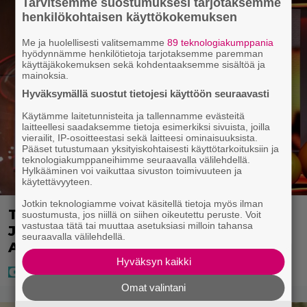
Tarvitsemme suostumuksesi tarjotaksemme
henkilökohtaisen käyttökokemuksen
Me ja huolellisesti valitsemamme
89 teknologiakumppania
hyödynnämme henkilötietoja tarjotaksemme paremman
käyttäjäkokemuksen sekä kohdentaaksemme sisältöä ja
mainoksia.
Hyväksymällä suostut tietojesi käyttöön seuraavasti
Käytämme laitetunnisteita ja tallennamme evästeitä
laitteellesi saadaksemme tietoja esimerkiksi sivuista, joilla
vierailit, IP-osoitteestasi sekä laitteesi ominaisuuksista.
Pääset tutustumaan yksityiskohtaisesti käyttötarkoituksiin ja
teknologiakumppaneihimme seuraavalla välilehdellä.
Hylkääminen voi vaikuttaa sivuston toimivuuteen ja
käytettävyyteen.
Jotkin teknologiamme voivat käsitellä tietoja myös ilman
Täällä pelattiin lauantain Loton ja
suostumusta, jos niillä on siihen oikeutettu peruste. Voit
vastustaa tätä tai muuttaa asetuksiasi milloin tahansa
Jokerin isot rahat – Tokmannilla,
seuraavalla välilehdellä.
ABC:lla, netissä…
Hyväksyn kaikki
Omat valintani