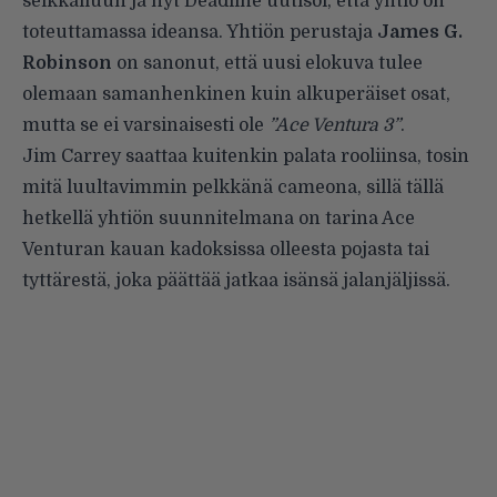
seikkailuun ja nyt Deadline
uutisoi
, että yhtiö on
toteuttamassa ideansa. Yhtiön perustaja
James G.
Robinson
on sanonut, että uusi elokuva tulee
olemaan samanhenkinen kuin alkuperäiset osat,
mutta se ei varsinaisesti ole
”Ace Ventura 3”
.
Jim Carrey saattaa kuitenkin palata rooliinsa, tosin
mitä luultavimmin pelkkänä cameona, sillä tällä
hetkellä yhtiön suunnitelmana on tarina Ace
Venturan kauan kadoksissa olleesta pojasta tai
tyttärestä, joka päättää jatkaa isänsä jalanjäljissä.