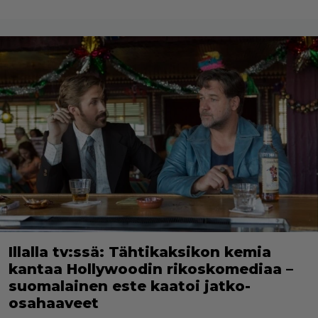
Illalla tv:ssä: Tähtikaksikon kemia
kantaa Hollywoodin rikoskomediaa –
suomalainen este kaatoi jatko-
osahaaveet