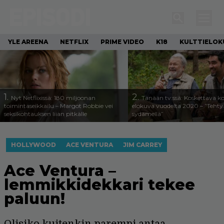
YLE AREENA
NETFLIX
PRIME VIDEO
K18
KULTTIELOK
1.
2.
Nyt Netflixissä: 180 miljoonan
Tänään tv:ssä: Koskettava k
toimintaseikkailu – Margot Robbie vei
elokuva vuodelta 2020 – ”Tehty 
seksikohtauksen liian pitkälle
sydämellä”
HOLLYWOOD
ACE VENTURA
JIM CARREY
Ace Ventura –
lemmikkidekkari tekee
paluun!
Olisiko kuitenkin parempi antaa