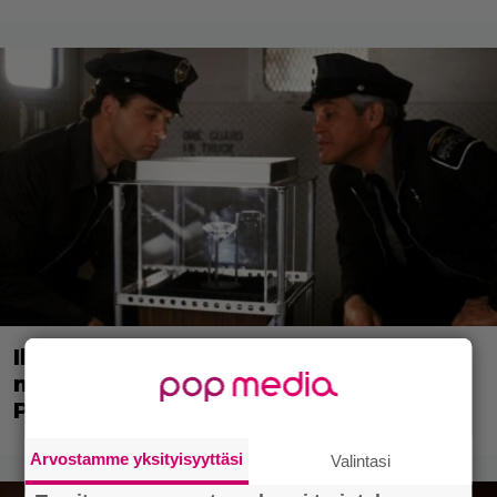
Illalla tv:ssä: Poliisiopiston jatko-osa
missasi tulevan tähtinäyttelijän – Bill
Paxton valitsi scifi-klassikon
Arvostamme yksityisyyttäsi
Valintasi