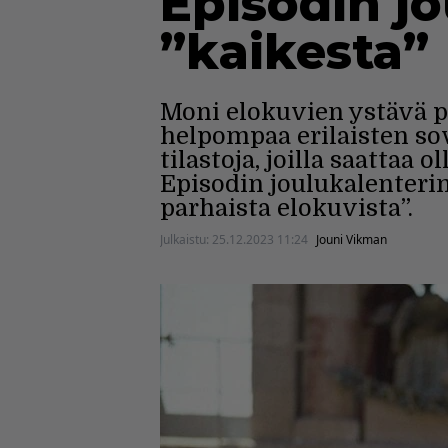
Episodin jo
”kaikesta”
Moni elokuvien ystävä pi
helpompaa erilaisten sov
tilastoja, joilla saattaa
Episodin joulukalenteri
parhaista elokuvista”.
Julkaistu:
25.12.2023 11:24
Jouni Vikman