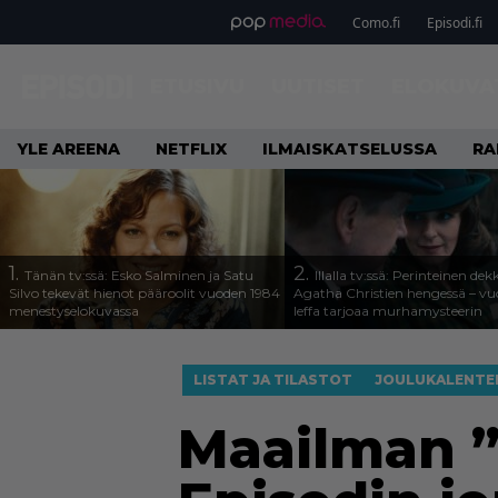
Como.fi
Episodi.fi
ETUSIVU
UUTISET
ELOKUVA
YLE AREENA
NETFLIX
ILMAISKATSELUSSA
RA
1.
2.
Tänän tv:ssä: Esko Salminen ja Satu
Illalla tv:ssä: Perinteinen dek
Silvo tekevät hienot pääroolit vuoden 1984
Agatha Christien hengessä – v
menestyselokuvassa
leffa tarjoaa murhamysteerin
LISTAT JA TILASTOT
JOULUKALENTE
Maailman ”