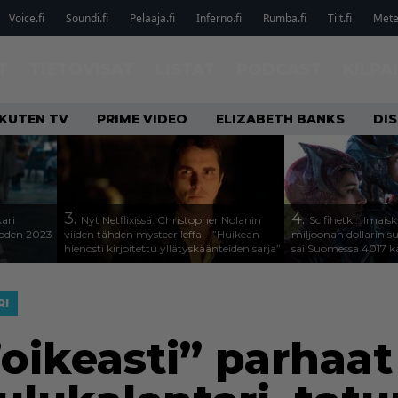
Voice.fi
Soundi.fi
Pelaaja.fi
Inferno.fi
Rumba.fi
Tilt.fi
Metel
T
TIETOVISAT
LISTAT
PODCAST
KILPA
KUTEN TV
PRIME VIDEO
ELIZABETH BANKS
DIS
3.
4.
kari
Nyt Netflixissä: Christopher Nolanin
Scifihetki: Ilmais
uoden 2023
viiden tähden mysteerileffa – ”Huikean
miljoonan dollarin s
hienosti kirjoitettu yllätyskäänteiden sarja”
sai Suomessa 4017 k
RI
oikeasti” parhaat