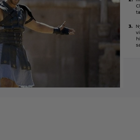
C
t
N
v
h
sa