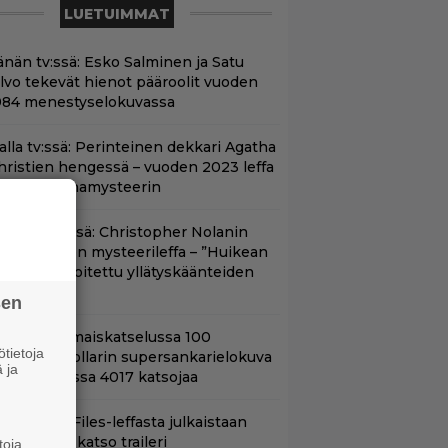
LUETUIMMAT
änän tv:ssä: Esko Salminen ja Satu
ilvo tekevät hienot pääroolit vuoden
984 menestyselokuvassa
lalla tv:ssä: Perinteinen dekkari Agatha
hristien hengessä – vuoden 2023 leffa
arjoaa murhamysteerin
yt Netflixissä: Christopher Nolanin
iiden tähden mysteerileffa – ”Huikean
ienosti kirjoitettu yllätyskäänteiden
rja”
sen
ifihetki: Ilmaiskatselussa 100
tietoja
iljoonan dollarin supersankarielokuva
 ja
 sai Suomessa 4017 katsojaa
nhasta X-Files-leffasta julkaistaan
8-versio – katso traileri
toja