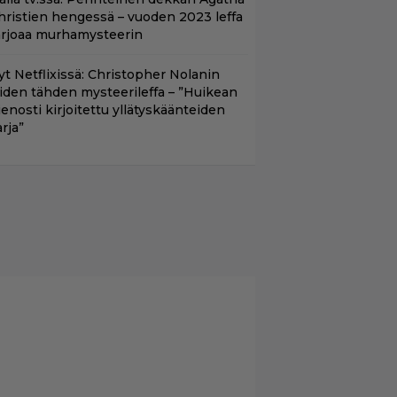
hristien hengessä – vuoden 2023 leffa
arjoaa murhamysteerin
yt Netflixissä: Christopher Nolanin
iiden tähden mysteerileffa – ”Huikean
ienosti kirjoitettu yllätyskäänteiden
rja”