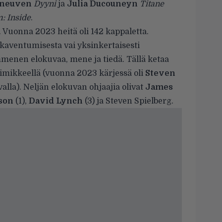
eneuven
Dyyni
ja
Julia Ducouneyn
Titane
: Inside
.
a. Vuonna 2023 heitä oli 142 kappaletta.
kaventumisesta vai yksinkertaisesti
mmenen elokuvaa, mene ja tiedä. Tällä ketaa
nimikkeellä (vuonna 2023 kärjessä oli
Steven
alla). Neljän elokuvan ohjaajia olivat
James
son
(1),
David Lynch
(3) ja Steven Spielberg.