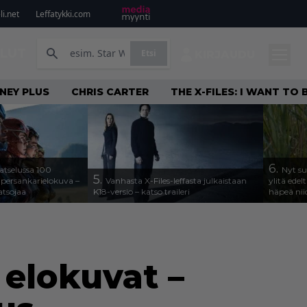
i.net
Leffatykki.com
ILUT
Etsi
KIRJAUDU
NEY PLUS
CHRIS CARTER
THE X-FILES: I WANT TO
6.
katselussa 100
Nyt su
5.
upersankarielokuva –
Vanhasta X-Files-leffasta julkaistaan
ylitä ede
atsojaa
K18-versio – katso traileri
häpeä nii
 elokuvat –