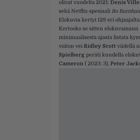
olivat vuodelta 2021:
Denis Vill
sekä Netflix-spesiaali
Bo Burnham
Elokuvia kertyi 129 eri ohjaajalt
Kertooko se sitten elokuvamaun 
minimaalisesta ajasta listata ky
voiton vei
Ridley Scott
viidellä 
Spielberg
peräti kuudella elokuv
Cameron
( 2023: 3),
Peter Jack