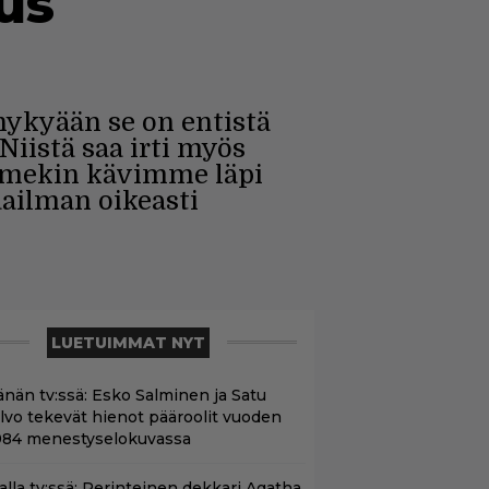
us
nykyään se on entistä
Niistä saa irti myös
npä mekin kävimme läpi
ailman oikeasti
LUETUIMMAT NYT
änän tv:ssä: Esko Salminen ja Satu
ilvo tekevät hienot pääroolit vuoden
984 menestyselokuvassa
lalla tv:ssä: Perinteinen dekkari Agatha