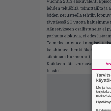
Vuonna 2013 elokuvalehti Episod
lehden tekijöiltä, toimittajilta ja
joiden perusteella tehtiin loppu
täyttäessä 20 vuotta halusimme pä
Äänestykseen osallistuneita ei 
parhaita elokuvia, ei edes lista
Toimeksiantona oli moniselitteise
kolahtaneet henkilökohtaisesti – 
aikoinaan hurmannut tapaus, jok
Kaikkeen tätä seuraavaan kannat
Ar
tilasto”…
Tarvit
käytt
Me ja huo
tarjotak
mainoksi
Hyväksym
Käytämme 