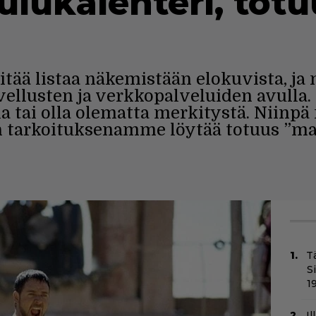
ulukalenteri, totu
tää listaa näkemistään elokuvista, ja 
ellusten ja verkkopalveluiden avulla. 
 olla tai olla olematta merkitystä. Nii
n tarkoituksenamme löytää totuus ”ma
T
S
1
Il