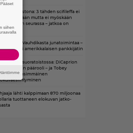
. Pääset
e
t suoratoistona: 3 tähden scifileffa ei
litä edeltäjiään mutta ei myöskään
äpeä niiden seurassa – jatkoa on
n siihen
uvassa
uraavalla
lalla tv:ssä: Vauhdikasta junatoimintaa –
effa suututti amerikkalaisen pankkijätin
uippuleffa suoratoistossa: DiCaprion
nsimmäinen päärooli – ja Tobey
äytäntömme
aguiren ensimmäinen
lokuvaesiintyminen
hjaaja lähti kalppimaan 870 miljoonaa
ollaria tuottaneen elokuvan jatko-
sasta