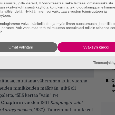
i sivuista, joilla vierailit, IP-osoitteestasi sekä laitteesi ominaisuuksista
an yksityiskohtaisesti käyttötarkoituksiin ja teknologiakumppaneihimm
Ny
la välilehdellä. Hylkääminen voi vaikuttaa sivuston toimivuuteen ja
y
yyteen.
h
knologiamme voivat käsitellä tietoja myös ilman suostumusta, jos niillä o
l
u peruste. Voit vastustaa tätä tai muuttaa asetuksiasi milloin tahansa se
lä.
Il
l
Omat valintani
Hyväksyn kaikki
H
e
Tietosuojak
M
e
O
toimittajaa, muutama vähemmän kuin vuonna
d
neiden nimikkeiden määrään: niitä oli
o
etta, tällä kertaa ”vain” 174.
 Chaplinin
vuoden 1931
Kaupungin valot
n Auringonnousu
, 1927). Tuoremmat nimikkeet