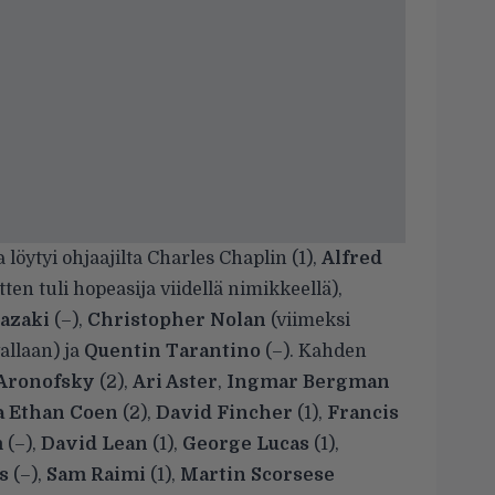
löytyi ohjaajilta Charles Chaplin (1),
Alfred
en tuli hopeasija viidellä nimikkeellä),
azaki
(–),
Christopher Nolan
(viimeksi
vallaan) ja
Quentin Tarantino
(–). Kahden
Aronofsky
(2),
Ari Aster
,
Ingmar Bergman
ja Ethan Coen
(2),
David Fincher
(1),
Francis
m
(–),
David Lean
(1),
George Lucas
(1),
s
(–),
Sam Raimi
(1),
Martin Scorsese