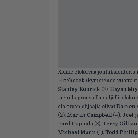
Kolme elokuvaa joulukalenterista 
Hitchcock
(kymmenen vuotta sitt
Stanley Kubrick
(3),
Hayao Miy
jaetulla pronssilla neljällä eloku
elokuvan ohjaajia olivat
Darren 
(2),
Martin Campbell
(–),
Joel 
Ford Coppola
(3),
Terry Gillia
Michael Mann
(1),
Todd Phillip