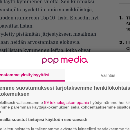
i täytti kymmenen vuotta. Sen kunniaksi
 avustajilta pyydettiin omia suosikkilistoja,
vuoden numeroon Top 10 -lista. Episodin nyt
T
S
ivittää listan.
1
pyydetty pistämään järjestykseen maailman
amaan heidän arvostamiaan elokuvia.
Il
C
sti listata kymmenen leffaa, jotka olivat
t
kyseessä sai olla viimeaikainen ihastus tai
a edelleen tuntuu tärkeältä.
N
v
taa soveltaa vanhaa sanontaa ”vale, emävale,
vostamme yksityisyyttäsi
Valintasi
h
sa
semme suostumuksesi tarjotaksemme henkilökohtai
ökokemuksen
Sc
lellisesti valitsemamme
89 teknologiakumppania
hyödynnämme henkilö
m
semme paremman käyttäjäkokemuksen sekä kohdentaaksemme sisältöä
–
a.
ällä suostut tietojesi käyttöön seuraavasti
Va
K1
laitetunnisteita ja tallennamme evästeitä laitteellesi saadaksemme tie