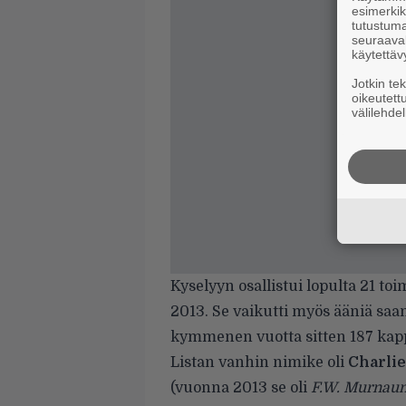
esimerkiks
tutustuma
seuraaval
käytettäv
Jotkin te
oikeutett
välilehdel
Kyselyyn osallistui lopulta 21 
2013. Se vaikutti myös ääniä saa
kymmenen vuotta sitten 187 kappal
Listan vanhin nimike oli
Charlie
(vuonna 2013 se oli
F.W. Murnau